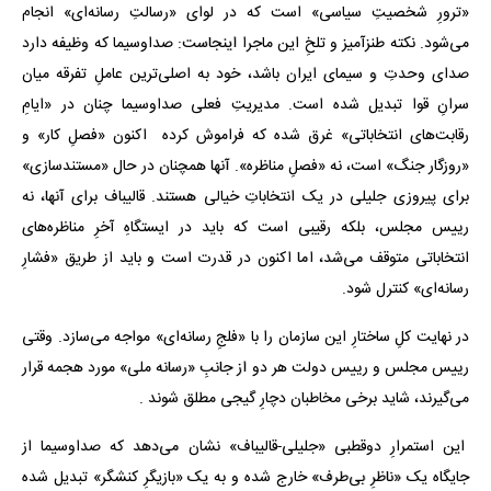
«ترورِ شخصیتِ سیاسی» است که در لوای «رسالتِ رسانه‌ای» انجام
می‌شود. نکته طنزآمیز و تلخِ این ماجرا اینجاست: صداوسیما که وظیفه دارد
صدای وحدتِ و سیمای ایران باشد، خود به اصلی‌ترین عاملِ تفرقه میان
سرانِ قوا تبدیل شده است. مدیریتِ فعلی صداوسیما چنان در «ایامِ
رقابت‌های انتخاباتی» غرق شده که فراموش کرده اکنون «فصلِ کار» و
«روزگار جنگ» است، نه «فصلِ مناظره». آنها همچنان در حال «مستندسازی»
برای پیروزی جلیلی در یک انتخاباتِ خیالی هستند. قالیباف برای آنها، نه
رییس مجلس، بلکه رقیبی است که باید در ایستگاهِ آخرِ مناظره‌های
انتخاباتی متوقف می‌شد، اما اکنون در قدرت است و باید از طریق «فشارِ
رسانه‌ای» کنترل شود.
در نهایت کلِ ساختارِ این سازمان را با «فلجِ رسانه‌ای» مواجه می‌سازد. وقتی
رییس مجلس و رییس دولت هر دو از جانبِ «رسانه ملی» مورد هجمه قرار
می‌گیرند، شاید برخی مخاطبان دچارِ گیجی مطلق شوند .
این استمرارِ دوقطبی «جلیلی-قالیباف» نشان می‌دهد که صداوسیما از
جایگاه یک «ناظرِ بی‌طرف» خارج شده و به یک «بازیگرِ کنشگر» تبدیل شده