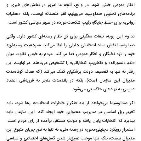
افکار عمومی خنثی شود. در واقع، آنچه ما امروز در بخش‌های خبری و
برنامه‌های تحلیلی صداوسیما می‌بینیم، نقدِ منصفانه نیست، بلکه «عملیاتِ
روانی» برای حفظِ جایگاهِ رقیبِ شکست‌خورده در سپهر سیاسی کشور است.
تداوم این رویه، تبعات سنگینی برای کلِ نظامِ رسانه‌ای کشور دارد. وقتی
صداوسیما نقش ستاد انتخاباتی جلیلی را ایفا می‌کند، «مرجعیتِ رسانه‌ای»
خود را نزد نخبگان و افکار عمومی فدا می‌کند. مردم به خوبی تفاوت میان
«نقدِ دلسوزانه» و «تخریبِ انتخاباتی» را تشخیص می‌دهند. در نهایت، این
رفتار نه تنها به تضعیف دولت پزشکیان کمک می‌کند (که هدف کوتاه‌مدت
مدیران این سازمان است)، بلکه در بلندمدت منجر به فروپاشی اعتمادِ
عمومی به نهادهای حاکمیتی می‌شود.
اگر صداوسیما می‌خواهد از بندِ «تکرارِ خاطرات انتخابات» رها شود، باید
تغییرِ ریل اساسی در مدیریتِ محتوایی خود ایجاد کند. این سازمان باید
بپذیرد که انتخابات پایان یافته و دولتِ مستقر، برآمده از رای مردم است.
استمرارِ رویکردِ «جلیلی‌محور» در رسانه ملی، نه تنها به نفعِ جریان متبوعِ این
مدیران نیست، بلکه تنها موجب عمیق‌تر شدن گسل‌های اجتماعی و سیاسی