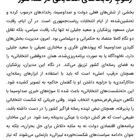
بخشی از تنش‌های فعلی دولت و صداوسیما، رخدادهای «رسوب کرده و
ته‌نشین‌شده» از ایام انتخابات ریاست‌جمهوری است. در آن ایام، رقابت
میان مسعود پزشکیان و سعید جلیلی نه تنها یک رقابت سیاسی، بلکه تقابل
دو نگاهِ کاملا متضاد به حکمرانی و دیپلماسی بود. امروز، مدیریت بخش‌های
کلیدی صداوسیما که پیوندهای فکری و ساختاری عمیقی با سعید جلیلی
دارد، ناخودآگاه یا به صورت برنامه‌ریزی‌شده، همان «دوقطبی انتخاباتی» را
به فضای رسانه‌ای کشور تزریق می‌کند. در نگاه این مدیران، پزشکیان
همچنان «رقیبِ اصلی» است که باید با استفاده از ابزارهای رسانه‌ای،
«ناکارآمدی» یا «زاویه داشتن او با گفتمان حاکم» به تصویر کشیده شود.
این «ته‌نشست‌های انتخاباتی» باعث شده تا سوژه‌های خبری صداوسیما با
نگاهی «پیش‌فرض‌محور» انتخاب شوند. وقتی جریانی که شکست انتخاباتی
را پذیرفته، همچنان نبض تپنده رسانه فراگیر کشور را در دست داشته باشد،
طبیعی است که هر کنشِ دولت با عینکی بدبینانه رصد شود. در این ساختار،
برنامه‌های اقتصادی دولت نه به مثابه «تلاش برای حل بحران»، بلکه به
عنوان «ادامه سیاست‌های شکست‌خورده لیبرالی» بازنمایی می‌شوند که نیاز