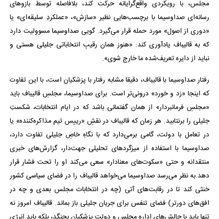
مجلس، با رویکردی واقع‌گرایانه حرکت کند، بلافاصله توسط بازوهای
رسانه‌ای صداوسیما با برچسب‌هایی نظیر «سازش»، «عملکردِ سلیقه‌ای» یا
«دوری از اصول» مورد حمله قرار می‌گیرد. گویی صداوسیما مسوولیت دارد
که به قالیباف یادآوری کند: «هنوز همان رقیبِ انتخاباتی جلیلی هستی و
نباید از دایره تعریف‌شده ما خارج شوی».
رفتار صداوسیما با قالیباف، دقیقا مشابه رفتار با پزشکیان است، با این تفاوت
که اینجا «زد و خورد» درونی‌تر است. برای صداوسیما، مجلسِ قالیباف باید
«مجلسِ فرمانبردار» از همان گفتمانی باشد که در ایام انتخابات، شکستِ
جلیلی را برنتابید. هر زمان که قالیباف در نقشِ «رییس تیم مذاکره‌کننده» یا
در تعامل با دولت، گامی برمی‌دارد که با نگاهِ خاصِ جلیلی تفاوت دارد،
صداوسیما با استفاده از میزگردهای تحلیلی جهت‌دار، گزارش‌های خبری
منتقدانه و حتی «سکوت‌های معنادار» سعی می‌کند او را تحت فشار قرار
دهد.به نظر می‌رسد صداوسیما می‌خواهد قالیباف را در فضای سیاسی کشور
خنثی کند تا در رقابت‌های آتی (چه در انتخابات مجلس بعدی و چه در
افق‌های دورتر) فضای تنفس برای جریان جلیلی باز بماند. قالیباف امروز نه
تنها باید با چالش‌های اداره مجلس و دولتِ پزشکیان بجنگد، بلکه باید انرژی