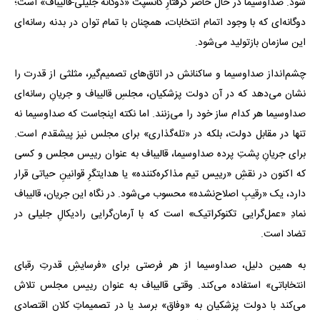
شود. صداوسیما در حال حاضر گرفتارِ کانسپت «دوگانه جلیلی-قالیباف» است؛
دوگانه‌ای که با وجود اتمام انتخابات، همچنان با تمام توان در بدنه رسانه‌ای
این سازمان بازتولید می‌شود.
چشم‌انداز صداوسیما و ساکنانش در اتاق‌های تصمیم‌گیر، مثلثی از قدرت را
نشان می‌دهد که در آن دولت پزشکیان، مجلسِ قالیباف و جریانِ رسانه‌ای
صداوسیما هر کدام ساز خود را می‌زنند. اما نکته اینجاست که صداوسیما نه
تنها در مقابل دولت، بلکه در «تله‌گذاری» برای مجلس نیز پیشقدم است.
برای جریانِ پشتِ پرده صداوسیما، قالیباف به عنوان رییس مجلس و کسی
که اکنون در نقشِ «رییس تیم مذاکره‌کننده» یا هدایتگرِ قوانینِ حیاتی قرار
دارد، یک «رقیبِ اصلاح‌نشده» محسوب می‌شود. در نگاه این جریان، قالیباف
نمادِ «عمل‌گرایی تکنوکراتیک» است که با آرمان‌گرایی رادیکالِ جلیلی در
تضاد است.
به همین دلیل، صداوسیما از هر فرصتی برای «فرسایشِ قدرتِ رقبای
انتخاباتی» استفاده می‌کند. وقتی قالیباف به عنوان رییس مجلس تلاش
می‌کند با دولت پزشکیان به «وفاق» برسد یا در تصمیماتِ کلان اقتصادی