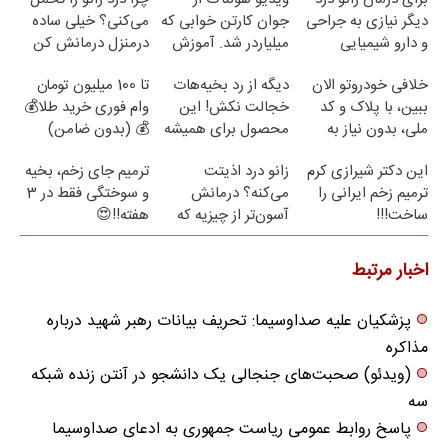
دیگر نیازی به جراحی
جوان کارتن خوابی که
می‌کنی؟ خیلی ساده
و دارو شیمیایی
میلیاردر شد. آموزش
درمنزل درمانش کن
نیست(پرسش‌نامه)
رایگان
خلافی خودروتو الان
دیگه از رد بخیه‌هات
تا 100 میلیون تومان
ببین، با پلاک و کد
خجالت نکش! این
وام فوری خرید طلا💰
ملی، بدون نیاز به
محصول برای همیشه
💰 (بدون ضامن)
مراجعه حضوری
درمانش می‌کنه
این دکتر شیرازی کرم
زانو درد اذیتت
ترمیم جای زخم، بخیه
ترمیم زخم ایرانی را
می‌کنه؟ درمانش
و سوختگی فقط در 3
ساخت!!!
آسون‌تر از چیزیه که
هفته!!😍
فکر
می‌کنی✅پرسشنامه
اخبار مرتبط
پزشکیان علیه صداوسیما: تحریف بیانات رهبر شهید درباره
مذاکره
(ویدئو) صحبت‌های جنجالی یک دانشجو در آنتن زنده شبکه
سه
پاسخ روابط عمومی ریاست جمهوری به ادعای صداوسیما