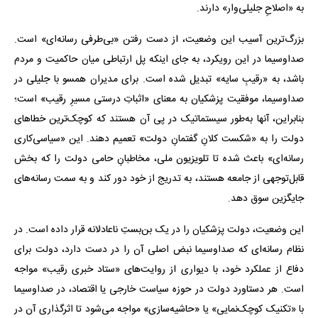
به «اصلاحِ جلیلی‌وار» دارند.
بزرگ‌ترین آسیب این وضعیت، از دست رفتن «بی‌طرفی رسانه‌ای» است.
صداوسیما در این رویکرد، به جای اینکه پل ارتباطی میان حاکمیت و مردم
باشد، به «رقیبِ سایه» تبدیل شده است. برای مدیران همسو با جلیلی در
صداوسیما، موفقیت پزشکیان به معنای «اثباتِ درستی مسیرِ رقیب» است؛
بنابراین، آنها به‌طور سیستماتیک در پی آن هستند که کوچک‌ترین خطاهای
دولت را به «شکست کلانِ گفتمانِ دولت» تعمیم دهند. این «سیاسی‌کاری
رسانه‌ای» باعث شده تا تلویزیون ملی، مخاطبانِ حامی دولت را که بخش
قابل‌توجهی از جامعه هستند، به تدریج از خود دور کند و به سمت رسانه‌های
جایگزین سوق دهد.
این وضعیت، دولت پزشکیان را در یک بن‌بستِ ناعادلانه قرار داده است. در
نظام رسانه‌ای که صداوسیما نبض اصلی آن را در دست دارد، دولت برای
دفاع از عملکرد خود، با دیواری از روایت‌های «ستاد خبری رقیب» مواجه
است. هر دستاورد دولت در حوزه سیاست خارجی یا اقتصاد، در صداوسیما
با «تکنیک کوچک‌نمایی» یا «حاشیه‌سازی» مواجه می‌شود تا اثرگذاری آن در