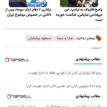
پاسخ قالیباف به ترامپ: این
برکناری ۲ مقام ارشد موساد پس از
دیپلماسی نمایشی، شکست خورده
ناکامی در خصوص موضوع ایران
است
بیشتر بدانید:
صدا و سیما
مسعود پزشکیان
تبلیغات
مطالب پیشنهادی
وام 15 میلیاردی آبان تتر | فوری، فقط با احراز هویت
وام 200 میلیونی آبان تتر. همین الان احراز هویت کن!
مطالب پیشنهادی
برای درمان زانو درد
ویدیو هولناک از
چرا درد زانو را تحمل