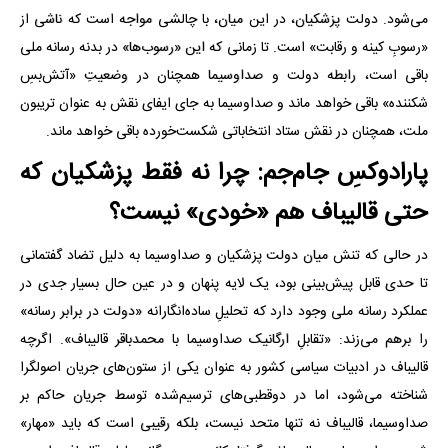
می‌شود. دولت پزشکیان، در این میان، با چالشی مواجه است که ناشی از
«رسوبِ کینه و رقابت» است. تا زمانی که این «رسوب‌ها» در بدنه رسانه ملی
باقی است، رابطه دولت و صداوسیما همچنان در وضعیتِ «آتش‌بسِ
شکننده» باقی خواهد ماند و صداوسیما به جای ایفای نقش به عنوان تریبون
ملت، همچنان در نقش ستاد انتخاباتی شکست‌خورده باقی خواهد ماند.
‌پارادوکسِ جام‌جم: چرا نه فقط پزشکیان که
حتی قالیباف هم «خودی» نیست؟
در حالی که تنش میان دولت پزشکیان و صداوسیما به دلیل تضاد گفتمانی
تا حدی قابل پیش‌بینی بود، یک لایه پنهان و در عین حال بسیار جدی در
عملکرد رسانه ملی وجود دارد که تحلیلِ ساده‌انگارانه «دولت در برابر رسانه»
را برهم می‌زند: «تقابلِ ارگانیک صداوسیما با محمدباقر قالیباف». اگرچه
قالیباف در ادبیات سیاسی کشور به عنوان یکی از ستون‌های جریان اصولگرا
شناخته می‌شود، اما در دوقطبی‌های ترسیم‌شده توسط جریان حاکم بر
صداوسیما، قالیباف نه تنها متحد نیست، بلکه رقیبی است که باید «مهار»