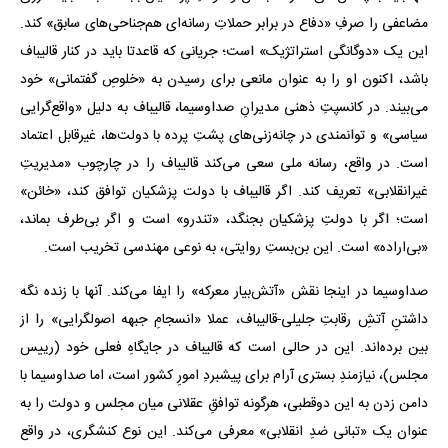
مضاعفی را صرفِ «دفاع در برابر حملاتِ رسانه‌ای هم‌جناحی‌های سابق» کند.
این یک «دوگانگی استراتژیک» است؛ جریانی که قاعدتا باید در کنار قالیباف
باشد، اکنون او را به عنوان مانعی برای رسیدن به «خلوصِ گفتمانی» خود
می‌بیند. در کانسپتِ ذهنی مدیرانِ صداوسیما، قالیباف به دلیل «واقع‌گرایی
سیاسی» و توانمندی در چانه‌زنی‌های پشتِ پرده با دولت‌ها، غیرقابل اعتماد
است. در واقع، رسانه ملی سعی می‌کند قالیباف را در چارچوب «مدیریتِ
غیرانقلابی» تعریف کند. اگر قالیباف با دولت پزشکیان توافق کند، «خائن»
است؛ اگر با دولتِ پزشکیان بجنگد، «تندرو» است و اگر بی‌طرف بماند،
«بی‌اراده» است. این بن‌بستِ روایتی، به نوعی مهندسی تخریب است.
صداوسیما در اینجا نقش «آتش‌بیار معرکه» را ایفا می‌کند. آنها با زنده نگه
داشتنِ آتشِ رقابتِ جلیلی-قالیباف، عملا «انسجامِ جبهه اصولگرایی» را از
بین برده‌اند. این در حالی است که قالیباف در جایگاهِ فعلی خود (رییس
مجلس)، نیازمندِ بستری آرام برای پیشبردِ امورِ کشور است، اما صداوسیما با
دامن زدن به این دوقطبی، هرگونه توافقِ عقلانی میان مجلس و دولت را به
عنوان یک «تبانی ضدِ انقلابی» معرفی می‌کند. این نوع کنشگری، در واقع