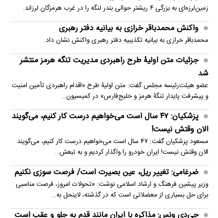
زمین‌لرزه‌ای به بزرگی ۴ ریشتر حوالی بندر لنگه را در غرب هرمزگان لرزاند.
واکنش محمدباقر خرازی به بیانیه دفتر رهبری
محمدباقر خرازی به بیانیه تکذیبیه دفتر رهبری واکنش نشان داد.
جزئیات متن اولیۀ طرح راهبردی مدیریت تنگه هرمز منتشر
شد
عضو هیئت‌رئیسه مجلس گفت: متن اولیۀ طرح «اقدام راهبردی تأمین امنیت
و پیشرفت پایدار تنگۀ هرمز و خلیج‌فارس» در کمیسیون…
پزشکیان: ۴۷ سال است می‌خواهیم درست کار کنیم، می‌گویند
الان وقتش نیست!
مسعود پزشکیان گفت: ۴۷ سال است می‌خواهیم درست کار کنیم، می‌گویند
الان وقتش نیست! ایران خودرو را واگذار کردیم و به تبعش…
ضرغامی: تغییر ریل، عین بصیرت است/ فرصت سوزی نکنیم
وزیر پیشین فرهنگ و ارشاد اسلامی نوشت: «تحولات امروز، فرصت مناسبی
برای حل بسیاری از معضلاتی‌ است که در گذشته، لاینحل به…
جی‌دی ونس: مذاکره با ایران مانند قدم به جلو و عقب است