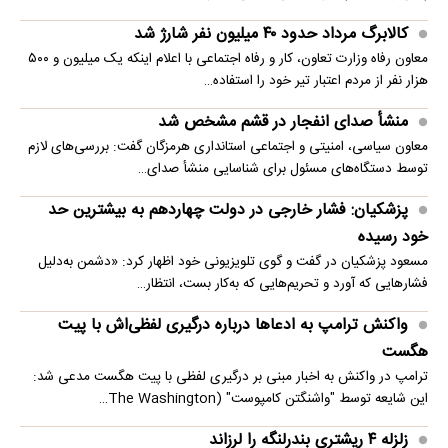
کالابرگ مرداد حدود ۴۰‌ میلیون نفر شارژ شد
معاون رفاه وزارت تعاون، کار و رفاه اجتماعی با اعلام اینکه یک میلیون و ۵۰۰
هزار نفر از مردم اعتبار تیر خود را استفاده…
منشأ صدای انفجار در قشم مشخص شد
معاون سیاسی، امنیتی و اجتماعی استانداری هرمزگان گفت: بررسی‌های لازم
توسط دستگاه‌های مسئول برای شناسایی منشأ صدای…
پزشکیان: فشار خارجی در دولت چهاردهم به بیشترین حد
خود رسیده
مسعود پزشکیان در گفت و گوی تلویزیونی خود اظهار کرد: «دشمن به‌دلیل
فشارهایی که آورد و تحریم‌هایی که به‌کار بست، انتظار…
واکنش ترامپ به ادعاها درباره درگیری لفظی‌اش با پیت
هگست
ترامپ در واکنش به اخبار مبنی بر درگیری لفظی با پیت هگست مدعی شد:
این شایعه توسط "واشنگتن کامپوست" (The Washington…
زلزله ۴ ریشتری بندرلنگه را لرزاند