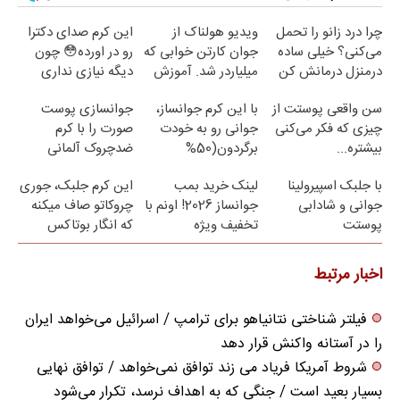
چرا درد زانو را تحمل
ویدیو هولناک از
این کرم صدای دکترا
می‌کنی؟ خیلی ساده
جوان کارتن خوابی که
رو در اورده😳 چون
درمنزل درمانش کن
میلیاردر شد. آموزش
دیگه نیازی نداری
رایگان
بوتاکس کنی!!!
سن واقعی پوستت از
با این کرم جوانساز،
جوانسازی پوست
چیزی که فکر می‌کنی
جوانی رو به خودت
صورت را با کرم
بیشتره...
برگردون(50%
ضدچروک آلمانی
تخفیف)
تجربه کنید!
با جلبک اسپیرولینا
لینک خرید بمب
این کرم جلبک، جوری
جوانی و شادابی
جوانساز 2026! اونم با
چروکاتو صاف میکنه
پوستت
تخفیف ویژه
که انگار بوتاکس
تضمینه50%تخفیف
کردی!(تخفیف ویژه)
اخبار مرتبط
فیلتر شناختی نتانیاهو برای ترامپ / اسرائیل می‌خواهد ایران
را در آستانه واکنش قرار دهد
شروط آمریکا فریاد می زند توافق نمی‌خواهد / توافق نهایی
بسیار بعید است / جنگی که به اهداف نرسد، تکرار می‌شود