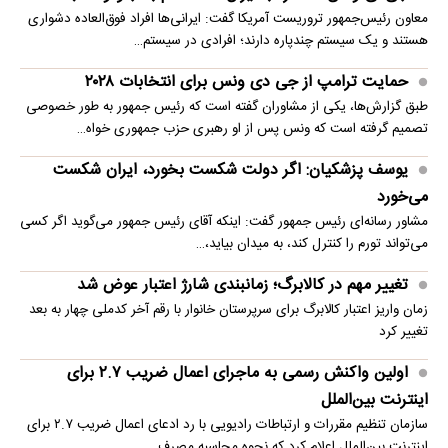
معاون رئیس‌جمهور تروریست آمریکا گفت: ایرانی‌ها افراد فوق‌العاده دشواری
هستند و یک سیستم چندپاره دارند؛ افرادی در سیستم…
حمایت ترامپ از جی دی ونس برای انتخابات ۲۰۲۸
طبق گزارش‌ها، یکی از مشاوران گفته است که رئیس جمهور به طور خصوصی
تصمیم گرفته است که ونس پس از او رهبری حزب جمهوری خواه…
یوسف پزشکیان: اگر دولت شکست بخورد، ایران شکست
می‌خورد
مشاور رسانه‌ای رئیس جمهور گفت: اینکه آقای رئیس جمهور می‌گوید اگر کسی
می‌تواند تورم را کنترل کند، به میدان بیاید،…
تغییر مهم در کالابرگ؛ زمانبندی‌ شارژ اعتبار عوض شد
زمان واریز اعتبار کالابرگ برای سرپرستان خانوار با رقم آخر کدملی چهار به بعد
تغییر کرد
اولین واکنش رسمی به ماجرای اعمال ضریب ۲.۷ برای
اینترنت بین‌الملل
سازمان تنظیم مقررات و ارتباطات رادیویی با رد ادعای اعمال ضریب ۲.۷ برای
اینترنت بین‌الملل اعلام کرد که نحوه محاسبه مصرف…