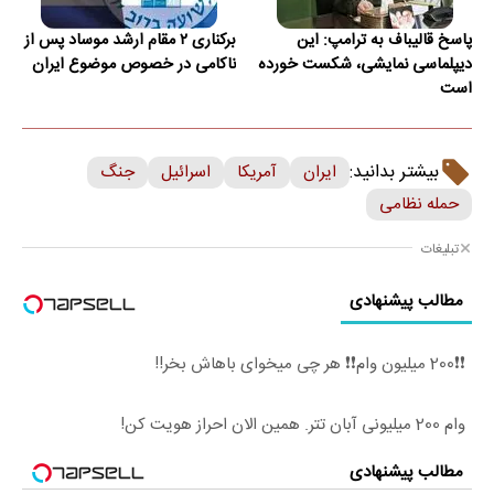
پاسخ قالیباف به ترامپ: این
برکناری ۲ مقام ارشد موساد پس از
دیپلماسی نمایشی، شکست خورده
ناکامی در خصوص موضوع ایران
است
بیشتر بدانید:
ایران
آمریکا
اسرائیل
جنگ
حمله نظامی
تبلیغات
مطالب پیشنهادی
❗❗200 میلیون وام❗❗ هر چی میخوای باهاش بخر!!
وام 200 میلیونی آبان تتر. همین الان احراز هویت کن!
مطالب پیشنهادی