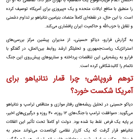
احتمال اعلام قریب‌الوقوع یک «تفاهم» با تهران خبر داد؛ تفاهمی که او آن
را منطبق با منافع ایالات متحده و یک «پیروزی برای آمریکا» توصیف کرده
است. با این حال، در نقطه‌ای کاملاً متضاد، بنیامین نتانیاهو بر تداوم دشمنی
و تقابل با حزب‌الله و حاکمیت ایران پافشاری می‌کند.
به گزارش فرارو، دیاکو حسینی، از مدیران پیشین مرکز بررسی‌های
استراتژیک ریاست‌جمهوری و تحلیلگر ارشد روابط بین‌الملل، در گفتگو با
فرارو به ریشه‌یابی این تناقضات پرداخته و سناریوهای پیش‌روی این جنگ
ناتمام را کالبدشکافی کرده است.
توهم فروپاشی؛ چرا قمار نتانیاهو برای
آمریکا شکست خورد؟
دیاکو حسینی در تحلیل ریشه‌های رفتار موازی و متناقض ترامپ و نتانیاهو
می‌گوید: «موافقت ترامپ با جنگ‌های ۱۲ روزه، ۴۰ روزه و درگیری‌های اخیر،
بر پایه یک فرض غلط بنا شده بود. دولت او کاملاً تحت تأثیر این القائات
نتانیاهو قرار گرفت که یک کارزار نظامی کوتاه‌مدت می‌تواند منجر به