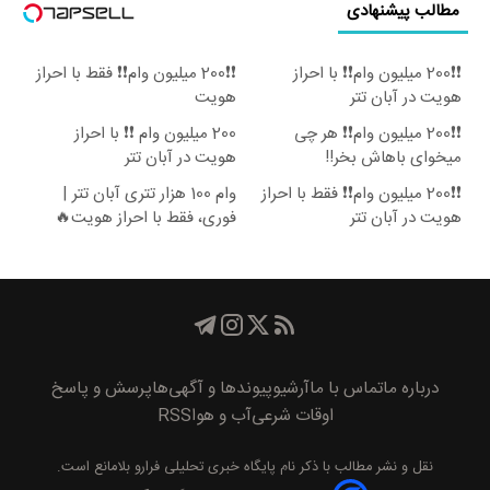
مطالب پیشنهادی
❗❗200 میلیون وام❗❗ با احراز
❗❗200 میلیون وام❗❗ فقط با احراز
هویت در آبان تتر
هویت
❗❗200 میلیون وام❗❗ هر چی
200 میلیون وام ❗❗ با احراز
میخوای باهاش بخر!!
هویت در آبان تتر
❗❗200 میلیون وام❗❗ فقط با احراز
وام 100 هزار تتری آبان تتر |
هویت در آبان تتر
فوری، فقط با احراز هویت🔥
درباره ما
تماس با ما
آرشیو
پیوند‌ها و آگهی‌ها
پرسش و پاسخ
اوقات شرعی
آب و هوا
RSS
نقل و نشر مطالب با ذکر نام
پايگاه خبری تحليلی فرارو
بلامانع است.