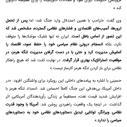
فروپاشی حکومت ایران شود و معادلات خاورمیانه را برای همیشه دگرگون
کند.»
وی گفت: «ترامپ با همین استدلال وارد جنگ شد؛ اما
پس از تحمل
ترورها، آسیب‌های اقتصادی و فشارهای نظامی گسترده، مشخص شد که
این تصور از اساس باطل است.
ایران نه تنها شلیک موشک‌ها را متوقف
نکرد، بلکه
انسجام درونی نظام سیاسی خود را حفظ نمود، اقتصاد را
کمابیش مدیریت کرد و حتی با در دست گرفتن مدیریت تنگه هرمز، در
موقعیت استراتژیک بهتری قرار گرفت.
در نهایت ثابت شد که هیچ راهکار
نظامی برای باز کردن تنگه هرمز کارساز نیست.»
حسینی با اشاره به پیامدهای داخلی این رویکرد برای واشنگتن افزود: «در
داخل آمریکا، بی‌هدفیِ این جنگ کاملاً احساس شد. انسداد تنگه هرمز با
افزایش شدید قیمت نفت، مستقیماً بر زندگی رأی‌دهندگان آمریکایی اثر
گذاشت. در اینجا یک واقعیت راهبردی روشن شد:
آمریکا با وجود قدرت
نظامی ویرانگر، توانایی تبدیل دستاوردهای نظامی خود به دستاوردهای
سیاسی را ندارد.
»