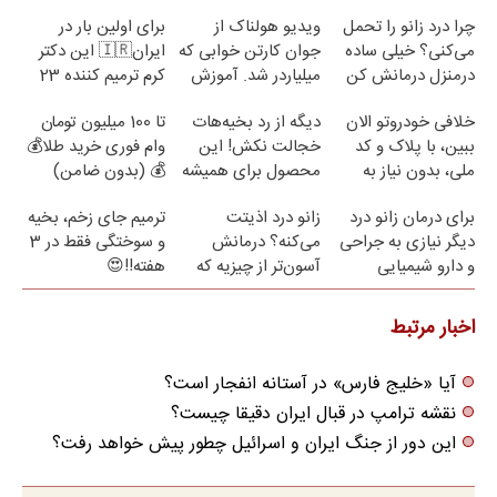
چرا درد زانو را تحمل
ویدیو هولناک از
برای اولین بار در
می‌کنی؟ خیلی ساده
جوان کارتن خوابی که
ایران🇮🇷 این دکتر
درمنزل درمانش کن
میلیاردر شد. آموزش
کرم ترمیم کننده 23
رایگان
روزه ساخت!
خلافی خودروتو الان
دیگه از رد بخیه‌هات
تا 100 میلیون تومان
ببین، با پلاک و کد
خجالت نکش! این
وام فوری خرید طلا💰
ملی، بدون نیاز به
محصول برای همیشه
💰 (بدون ضامن)
مراجعه حضوری
درمانش می‌کنه
برای درمان زانو درد
زانو درد اذیتت
ترمیم جای زخم، بخیه
دیگر نیازی به جراحی
می‌کنه؟ درمانش
و سوختگی فقط در 3
و دارو شیمیایی
آسون‌تر از چیزیه که
هفته!!😍
نیست(پرسش‌نامه)
فکر
می‌کنی✅پرسشنامه
اخبار مرتبط
آیا «خلیج فارس» در آستانه انفجار است؟
نقشه ترامپ در قبال ایران دقیقا چیست؟
این دور از جنگ ایران و اسرائیل چطور پیش خواهد رفت؟