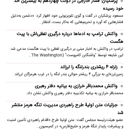
پزشکیان: فشار خارجی در دولت چهاردهم به بیشترین حد
خود رسیده
مسعود پزشکیان در گفت و گوی تلویزیونی خود اظهار کرد: «دشمن به‌دلیل
فشارهایی که آورد و تحریم‌هایی که به‌کار بست، انتظار…
واکنش ترامپ به ادعاها درباره درگیری لفظی‌اش با پیت
هگست
ترامپ در واکنش به اخبار مبنی بر درگیری لفظی با پیت هگست مدعی شد:
این شایعه توسط "واشنگتن کامپوست" (The Washington…
زلزله ۴ ریشتری بندرلنگه را لرزاند
زمین‌لرزه‌ای به بزرگی ۴ ریشتر حوالی بندر لنگه را در غرب هرمزگان لرزاند.
واکنش محمدباقر خرازی به بیانیه دفتر رهبری
محمدباقر خرازی به بیانیه تکذیبیه دفتر رهبری واکنش نشان داد.
جزئیات متن اولیۀ طرح راهبردی مدیریت تنگه هرمز منتشر
شد
عضو هیئت‌رئیسه مجلس گفت: متن اولیۀ طرح «اقدام راهبردی تأمین امنیت
و پیشرفت پایدار تنگۀ هرمز و خلیج‌فارس» در کمیسیون…