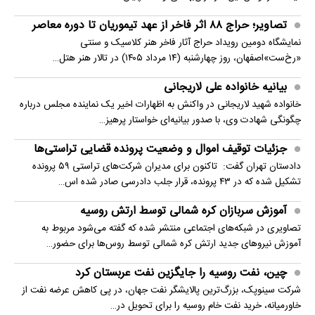
تصاویر؛ حراج ۸۸ اثر فاخر از عهد تیموریان تا دوره معاصر
نمایشگاه دومین رویداد حراج آثار فاخر هنر کلاسیک و سنتی
«رخ‌ست»اصفهان، روز چهارشنبه (۱۴ مرداد ۱۴۰۵) در تالار هنر هتل…
بیانیه خانواده علی لاریجانی
خانواده شهید لاریجانی در واکنش به اظهارات اخیر یک نماینده مجلس درباره
چگونگی شهادت وی، با صدور بیانیه‌ای خواستار پرهیز…
جزئیات توقیف اموال و وضعیت پرونده قضایی تراستی‌ها
دادستان تهران گفت: تاکنون برای مدیران شرکت‌های تراستی ۵۹ پرونده
تشکیل شده که در ۴۳ پرونده، قرار جلب دادرسی صادر شده اس…
آموزش سربازان کره شمالی توسط ارتش روسیه
تصاویری در شبکه‌های اجتماعی منتشر شده که گفته می‌شود مربوط به
آموزش نیروهای جدید ارتش کره شمالی توسط روس‌ها برای حضور…
چین، نفت روسیه را جایگزین نفت عربستان کرد
شرکت سینوپک، بزرگ‌ترین پالایشگر نفت جهان، در پی کاهش عرضه نفت از
خاورمیانه، خرید نفت خام روسیه را برای تحویل در…