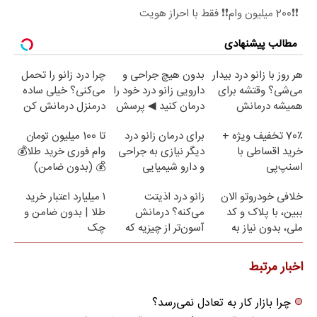
❗❗200 میلیون وام❗❗ فقط با احراز هویت
مطالب پیشنهادی
هر روز با زانو درد بیدار
بدون هیچ جراحی و
چرا درد زانو را تحمل
می‌شی؟ وقتشه برای
دارویی زانو درد خود را
می‌کنی؟ خیلی ساده
همیشه درمانش
درمان کنید ◀ پرسش
درمنزل درمانش کن
کنی✅فرم پر کن
نامه ▶
70٪ تخفیف ویژه +
برای درمان زانو درد
تا 100 میلیون تومان
خرید اقساطی با
دیگر نیازی به جراحی
وام فوری خرید طلا💰
اسنپ‌پی
و دارو شیمیایی
💰 (بدون ضامن)
نیست(پرسش‌نامه)
خلافی خودروتو الان
زانو درد اذیتت
۱ میلیارد اعتبار خرید
ببین، با پلاک و کد
می‌کنه؟ درمانش
طلا | بدون ضامن و
ملی، بدون نیاز به
آسون‌تر از چیزیه که
چک
مراجعه حضوری
فکر
می‌کنی✅پرسشنامه
اخبار مرتبط
چرا بازار کار به تعادل نمی‌رسد؟