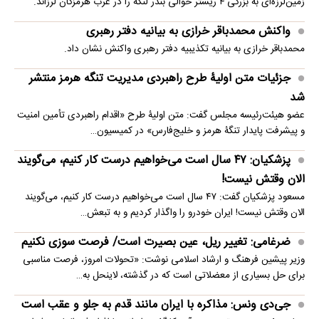
زمین‌لرزه‌ای به بزرگی ۴ ریشتر حوالی بندر لنگه را در غرب هرمزگان لرزاند.
واکنش محمدباقر خرازی به بیانیه دفتر رهبری
محمدباقر خرازی به بیانیه تکذیبیه دفتر رهبری واکنش نشان داد.
جزئیات متن اولیۀ طرح راهبردی مدیریت تنگه هرمز منتشر
شد
عضو هیئت‌رئیسه مجلس گفت: متن اولیۀ طرح «اقدام راهبردی تأمین امنیت
و پیشرفت پایدار تنگۀ هرمز و خلیج‌فارس» در کمیسیون…
پزشکیان: ۴۷ سال است می‌خواهیم درست کار کنیم، می‌گویند
الان وقتش نیست!
مسعود پزشکیان گفت: ۴۷ سال است می‌خواهیم درست کار کنیم، می‌گویند
الان وقتش نیست! ایران خودرو را واگذار کردیم و به تبعش…
ضرغامی: تغییر ریل، عین بصیرت است/ فرصت سوزی نکنیم
وزیر پیشین فرهنگ و ارشاد اسلامی نوشت: «تحولات امروز، فرصت مناسبی
برای حل بسیاری از معضلاتی‌ است که در گذشته، لاینحل به…
جی‌دی ونس: مذاکره با ایران مانند قدم به جلو و عقب است