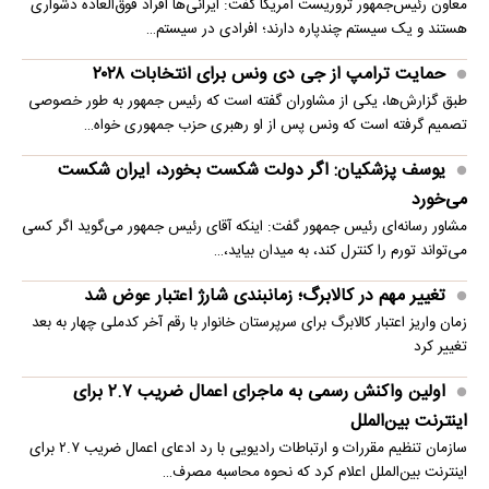
معاون رئیس‌جمهور تروریست آمریکا گفت: ایرانی‌ها افراد فوق‌العاده دشواری
هستند و یک سیستم چندپاره دارند؛ افرادی در سیستم…
حمایت ترامپ از جی دی ونس برای انتخابات ۲۰۲۸
طبق گزارش‌ها، یکی از مشاوران گفته است که رئیس جمهور به طور خصوصی
تصمیم گرفته است که ونس پس از او رهبری حزب جمهوری خواه…
یوسف پزشکیان: اگر دولت شکست بخورد، ایران شکست
می‌خورد
مشاور رسانه‌ای رئیس جمهور گفت: اینکه آقای رئیس جمهور می‌گوید اگر کسی
می‌تواند تورم را کنترل کند، به میدان بیاید،…
تغییر مهم در کالابرگ؛ زمانبندی‌ شارژ اعتبار عوض شد
زمان واریز اعتبار کالابرگ برای سرپرستان خانوار با رقم آخر کدملی چهار به بعد
تغییر کرد
اولین واکنش رسمی به ماجرای اعمال ضریب ۲.۷ برای
اینترنت بین‌الملل
سازمان تنظیم مقررات و ارتباطات رادیویی با رد ادعای اعمال ضریب ۲.۷ برای
اینترنت بین‌الملل اعلام کرد که نحوه محاسبه مصرف…