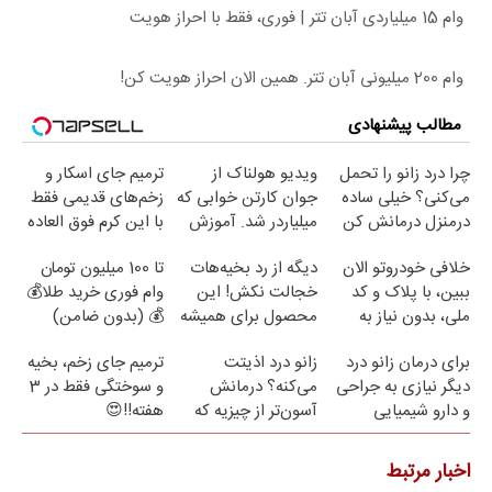
وام 15 میلیاردی آبان تتر | فوری، فقط با احراز هویت
وام 200 میلیونی آبان تتر. همین الان احراز هویت کن!
مطالب پیشنهادی
چرا درد زانو را تحمل
ویدیو هولناک از
ترمیم جای اسکار و
می‌کنی؟ خیلی ساده
جوان کارتن خوابی که
زخم‌های قدیمی فقط
درمنزل درمانش کن
میلیاردر شد. آموزش
با این کرم فوق العاده
رایگان
😍(مشاوره)
خلافی خودروتو الان
دیگه از رد بخیه‌هات
تا 100 میلیون تومان
ببین، با پلاک و کد
خجالت نکش! این
وام فوری خرید طلا💰
ملی، بدون نیاز به
محصول برای همیشه
💰 (بدون ضامن)
مراجعه حضوری
درمانش می‌کنه
برای درمان زانو درد
زانو درد اذیتت
ترمیم جای زخم، بخیه
دیگر نیازی به جراحی
می‌کنه؟ درمانش
و سوختگی فقط در 3
و دارو شیمیایی
آسون‌تر از چیزیه که
هفته!!😍
نیست(پرسش‌نامه)
فکر
می‌کنی✅پرسشنامه
اخبار مرتبط