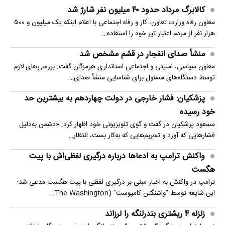
کالابرگ مرداد حدود ۴۰‌ میلیون نفر شارژ شد
معاون رفاه وزارت تعاون، کار و رفاه اجتماعی با اعلام اینکه یک میلیون و ۵۰۰
هزار نفر از مردم اعتبار تیر خود را استفاده…
منشأ صدای انفجار در قشم مشخص شد
معاون سیاسی، امنیتی و اجتماعی استانداری هرمزگان گفت: بررسی‌های لازم
توسط دستگاه‌های مسئول برای شناسایی منشأ صدای…
پزشکیان: فشار خارجی در دولت چهاردهم به بیشترین حد
خود رسیده
مسعود پزشکیان در گفت و گوی تلویزیونی خود اظهار کرد: «دشمن به‌دلیل
فشارهایی که آورد و تحریم‌هایی که به‌کار بست، انتظار…
واکنش ترامپ به ادعاها درباره درگیری لفظی‌اش با پیت
هگست
ترامپ در واکنش به اخبار مبنی بر درگیری لفظی با پیت هگست مدعی شد:
این شایعه توسط "واشنگتن کامپوست" (The Washington…
زلزله ۴ ریشتری بندرلنگه را لرزاند