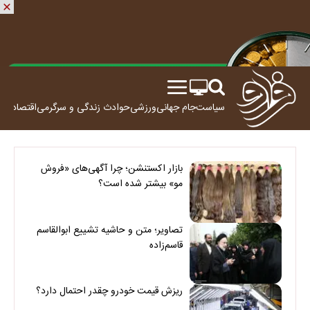
سیاست
جام جهانی
ورزشی
حوادث
زندگی و سرگرمی
اقتصاد
علم
بازار اکستنشن؛ چرا آگهی‌های «فروش
مو» بیشتر شده است؟
تصاویر؛ متن و حاشیه تشییع ابوالقاسم
قاسم‌زاده
ریزش قیمت خودرو چقدر احتمال دارد؟