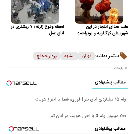
علت صدای انفجار در این
لحظه وقوع زلزله ۷.۱ ریشتری در
شهرستان کهگیلویه و بویراحمد
اتاق عمل
بیشتر بدانید:
تهران
مشهد
پرواز حجاج
تبلیغات
مطالب پیشنهادی
وام 15 میلیاردی آبان تتر | فوری، فقط با احراز هویت
200 میلیون وام ❗❗ با احراز هویت در آبان تتر
مطالب پیشنهادی