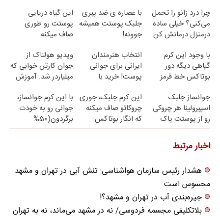
چرا درد زانو را تحمل
با عصاره ی ضد پیری
این گیاه دریایی
می‌کنی؟ خیلی ساده
جلبک پوستت همیشه
پوستت رو طوری
درمنزل درمانش کن
جوونه!
صاف میکنه
انگار20سال جوون
با وجود این کرم
انتخاب هنرمندان
ویدیو هولناک از
شدی🔥لینک خرید
گیاهی دیگه دور
ایرانی برای جوانی
جوان کارتن خوابی که
بوتاکس خط قرمز
پوست! خرید با
میلیاردر شد. آموزش
بکش!
تخفیف ویژه
رایگان
جوانساز جلبک
این کرم جلبک، جوری
با این کرم جوانساز،
اسپیرولینا هر چروکی
چروکاتو صاف میکنه
جوانی رو به خودت
رو از پوستت پاک
که انگار بوتاکس
برگردون(50%
میکنه
کردی!(تخفیف ویژه)
تخفیف)
اخبار مرتبط
هشدار رئیس سازمان هواشناسی: تنش آبی در تهران و مشهد
محسوس است
جیره‌بندی آب در تهران و مشهد؟!
بلاتکلیفی مجسمه فردوسی/ نه در مشهد می‌ماند، نه به تهران