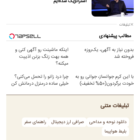
استراتژیک شده‌ایم
تبلیغات
مطالب پیشنهادی
بدون نیاز به آگهی، یک‌روزه
اینکه ماشینت رو آگهی کنی و
فروخته شد
همه بهت زنگ بزنن اذییت
میکنه؟
با این کرم جوانساز، جوانی رو به
چرا درد زانو را تحمل می‌کنی؟
خودت برگردون(50% تخفیف)
خیلی ساده درمنزل درمانش کن
تبلیغات متنی
دانلود نوحه و مداحی
صرافی ارز دیجیتال
راهنمای سفر
بلیط هواپیما