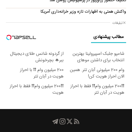
تکلیف حضور رزاق‌پور در پرسپولیس روشن شد
واکنش همتی به اظهارات تازه وزیر خزانه‌داری آمریکا
تبلیغات
مطالب پیشنهادی
شامپو جلبک اسپیرولینا بهترین
از گردونه شانس طلای دیجیتال
انتخاب برای داشتن موهای
ببر🔥 بچرخونش
پرپشت
وام 200 میلیونی آبان تتر. همین
200 میلیون وام ❗❗ با احراز
الان احراز هویت کن!
هویت در آبان تتر
❗❗200 میلیون وام❗❗ فقط با احراز
❗❗200 میلیون وام❗❗ فقط با احراز
هویت در آبان تتر
هویت