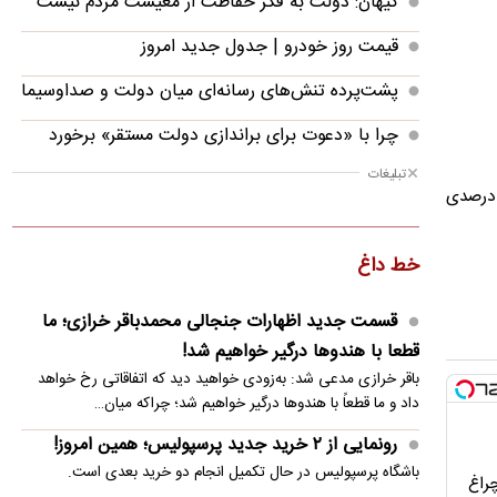
کیهان: دولت به فکر حفاظت از معیشت مردم نیست
قیمت روز خودرو | جدول جدید امروز
پشت‌پرده تنش‌های رسانه‌ای میان دولت و صداوسیما
چرا با «دعوت برای براندازی دولت مستقر» برخورد
نمی‌شود؟
تبلیغات
تقریبا یک درصدی
رونمایی از ۲ خرید جدید پرسپولیس؛ همین امروز!
هشدار چین به ژاپن: با آتش بازی نکنید
خط داغ
«پیمان مکه»؛ کد آغاز آرایش جدید امنیتی در منطقه؟
قسمت جدید اظهارات جنجالی محمدباقر خرازی؛ ما
ردیابی دلارهای صادراتی؛ ۲۲۸ میلیارد دلار کجا رفت؟
قطعا با هندوها درگیر خواهیم شد!
باقر خرازی مدعی شد: به‌زودی خواهید دید که اتفاقاتی رخ خواهد
باقر خرازی: ۵۰ هزار حزب‌اللهی بریزند خیابان‌ها و بی
داد و ما قطعاً با هندوها درگیر خواهیم شد؛ چراکه میان…
حجاب‌ها را بکشند
رونمایی از ۲ خرید جدید پرسپولیس؛ همین امروز!
جدیدترین خبر از واریز معوقات بازنشستگان تامین
باشگاه پرسپولیس در حال تکمیل انجام دو خرید بعدی است.
چراغ
اجتماعی