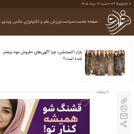
2026 August 8
-
شنبه ۱۷ مرداد ۱۴۰۵
صفحه نخست
سیاست
ورزش
علم و تکنولوژی
عکس
ویدیو
ر
بازار اکستنشن؛ چرا آگهی‌های «فروش مو» بیشتر
شده است؟
تبلیغات