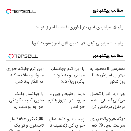
مطالب پیشنهادی
وام 15 میلیاردی آبان تتر | فوری، فقط با احراز هویت
وام 200 میلیونی آبان تتر. همین الان احراز هویت کن!
مطالب پیشنهادی
دسترسی نامحدود به
با این کرم جوانساز،
این کرم جلبک، جوری
بهترین آموزش‌ها تا
جوانی رو به خودت
چروکاتو صاف میکنه
روز کنکور
برگردون(50%
که انگار بوتاکس
تخفیف)
کردی!(تخفیف ویژه)
چرا درد زانو را تحمل
درمان طبیعی چین و
با جوانساز جلبک
می‌کنی؟ خیلی ساده
چروک در 30روز با کرم
جلوی آسیب آلودگی
درمنزل درمانش کن
جوانساز
هوا به پوستت رو
آلمانی(45%تخفیف)
بگیر❗ (تخفیف تا
دیگه هیچوقت پیری
پوستت رو 10،12 سال
🎓 کنکور ۱۴۰5؟ ماز
امشب)
سراغت نمیاد😉 کرم
جوان کن (تخفیف تا
تابستون و تو یک