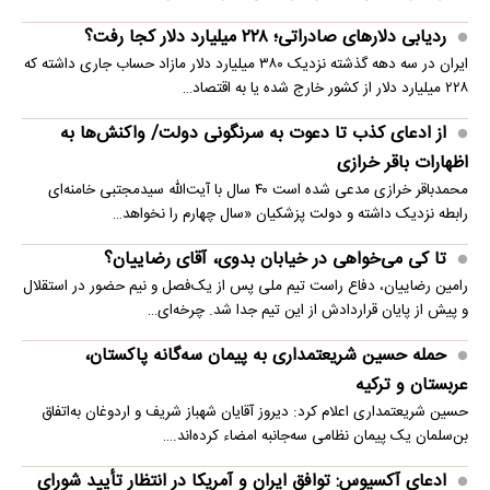
ردیابی دلارهای صادراتی؛ ۲۲۸ میلیارد دلار کجا رفت؟
ایران در سه دهه گذشته نزدیک ۳۸۰ میلیارد دلار مازاد حساب جاری داشته که
۲۲۸ میلیارد دلار از کشور خارج شده یا به اقتصاد…
از ادعای کذب تا دعوت به سرنگونی دولت/ واکنش‌ها به
اظهارات باقر خرازی‌
محمدباقر خرازی مدعی شده است ۴۰ سال با آیت‌الله سیدمجتبی خامنه‌ای
رابطه نزدیک داشته و دولت پزشکیان «سال چهارم را نخواهد…
تا کی می‌خواهی در خیابان بدوی، آقای رضاییان؟
رامین رضاییان، دفاع راست تیم ملی پس از یک‌فصل و نیم حضور در استقلال
و پیش از پایان قراردادش از این تیم جدا شد. چرخه‌ای…
حمله حسین شریعتمداری به پیمان سه‌گانه پاکستان،
عربستان و ترکیه
حسین شریعتمداری اعلام کرد: دیروز آقایان شهباز شریف و اردوغان به‌اتفاق
بن‌سلمان یک پیمان نظامی سه‌جانبه امضاء کرده‌اند.…
ادعای آکسیوس: توافق ایران و آمریکا در انتظار تأیید شورای