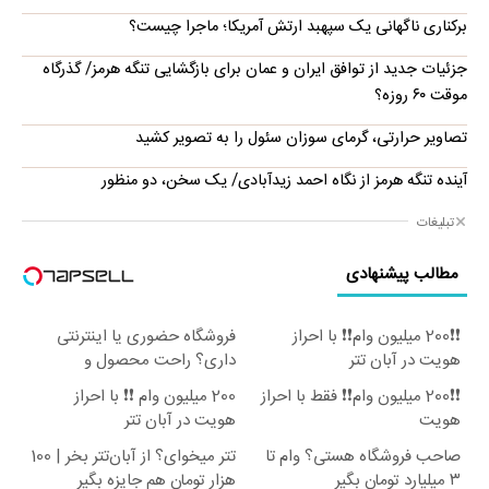
برکناری ناگهانی یک سپهبد ارتش آمریکا؛ ماجرا چیست؟
جزئیات جدید از توافق ایران و عمان برای بازگشایی تنگه هرمز/ گذرگاه
موقت ۶۰ روزه؟
تصاویر حرارتی، گرمای سوزان سئول را به تصویر کشید
آینده تنگه هرمز از نگاه احمد زیدآبادی/ یک سخن، دو منظور
تبلیغات
مطالب پیشنهادی
❗❗200 میلیون وام❗❗ با احراز
فروشگاه حضوری یا اینترنتی
هویت در آبان تتر
داری؟ راحت محصول و
خدماتت رو بفروش
❗❗200 میلیون وام❗❗ فقط با احراز
200 میلیون وام ❗❗ با احراز
هویت
هویت در آبان تتر
صاحب فروشگاه هستی؟ وام تا
تتر میخوای؟ از آبان‌تتر بخر | 100
۳ میلیارد تومان بگیر
هزار تومان هم جایزه بگیر