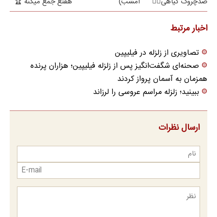
ضدچروک گیاهی👈🏻
امشب)
هفتع جمع میکنه 🏆
45%تخفیف
اخبار مرتبط
تصاویری از زلزله در فیلیپین
صحنه‌ای شگفت‌انگیز پس از زلزله فیلیپین؛ هزاران پرنده
همزمان به آسمان پرواز کردند
ببینید؛ زلزله مراسم عروسی را لرزاند
ارسال نظرات