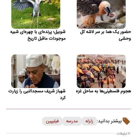
حضور یک هما بر سر لاشه‌ کل
شوبیل؛ پرنده‌ای با چهره‌ای شبیه
وحشی
موجودات ماقبل تاریخ
هجوم فلسطینی‌ها به ساحل غزه
شهباز شریف مسجدالنبی را زیارت
کرد
بیشتر بدانید:
زلزله
مدرسه
فیلیپین
تبلیغات