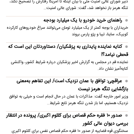
دبیر شورای عالی امنیت ملی با بیان اینکه تا آمریکا رفتارش را تصحیح نکند،
تنگه هرمز باز نخواهد شد، گفت: شورای عالی امنیت…
راهنمای خرید خودرو با یک میلیارد بودجه
خریداران با بوجه کمتر از یک میلیارد تومان می‌توانند سراغ خودروهای کارکرده
کوییک، ساینا، تیبا و پژو پارس بروند
کنایه نماینده پایداری به پزشکیان/ دستاوردتان این است که
قحطی نیامد؟!
نماینده قم در مجلس به گزارش اخیر پزشکیان درباره شرایط کشور، واکنشی
کنایه‌آمیز نشان داد.
عراقچی: توافق با عمان نزدیک است/ این تفاهم به‌معنی
بازگشایی تنگه هرمز نیست
وزیر امور خارجه گفت: مذاکرات با عمان در حال انجام است و خیلی به توافق
نزدیک هستیم، اما باز شدن تنگه هرمز تابع شرایط…
صدور ۱۰ فقره حکم قصاص برای کلثوم اکبری/ پرونده در انتظار
بررسی دیوان عالی کشور
سخنگوی قوه قضاییه از صدور ۱۰ فقره حکم قصاص نفس برای کلثوم اکبری