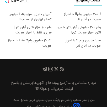
مطالب پیشنهادی
❗❗200 میلیون وام❗❗ با احراز
آمپول لاغری اسپارتینا، ا میلیون
هویت در آبان تتر
تومان ارزان‌تر از همه‌جا!
وام 200 میلیونی آبان تتر. همین
وام 100 هزار تتری آبان تتر |
الان احراز هویت کن!
فوری، فقط با احراز هویت
200 میلیون وام ❗❗ با احراز
❗❗200 میلیون وام❗❗ فقط با احراز
هویت در آبان تتر
هویت
درباره ما
تماس با ما
آرشیو
پیوند‌ها و آگهی‌ها
پرسش و پاسخ
اوقات شرعی
آب و هوا
RSS
نقل و نشر مطالب با ذکر نام
پايگاه خبری تحليلی فرارو
بلامانع است.
طراحی سایت خبری و خبرگزاری آسام