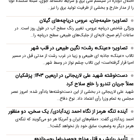
اختلال دوباره در سیستم ملی برق و شرایط نامساعد جوی، شبکه شکننده کوبا
را از مدار خارج و بخشی از ظرفیت تولید برق را نیز…
تصاویر؛ حلیمه‌جان، عروس دریاچه‌های گیلان
ویژگی شاخص دریاچه عروس، تغییر رنگ سطح آب در طول روز است. در
ساعات آرام صبح، لایه‌ای از جلبک‌های طبیعی سطح دریاچه را…
تصاویر؛ «عینک» رشت؛ نگین طبیعی در قلب شهر
تالاب «عینک» جاذبه ای طبیعی و زیبا در غرب رشت از مدتی قبل در مسیر
احیا قرار گرفته‌است؛ این تالاب چشم نواز در وسط شهر…
دست‌نوشته شهید علی لاریجانی در اربعین ۱۴۰۳: پزشکیان
عملاً جریان تندرو را خلع سلاح کرد
شهید علی لاریجانی در بخشی از این دست‌نوشته‌ها یادآور شده: امروز عصر
مجلس به تمام وزرا رأی اعتماد داد. نوع دفاع…
آینده تنگه هرمز از نگاه احمد زیدآبادی/ یک سخن، دو منظور
احمد زیدآبادی گفت: «مقام‌های ایران و آمریکا هر دو می‌گویند که تنگه‌ی
هرمز دیگر به وضعیت سابق خود باز نخواهد گشت!…
تأیید ربایش و قتل مداح «حمیدرضا رجب‌زاده»