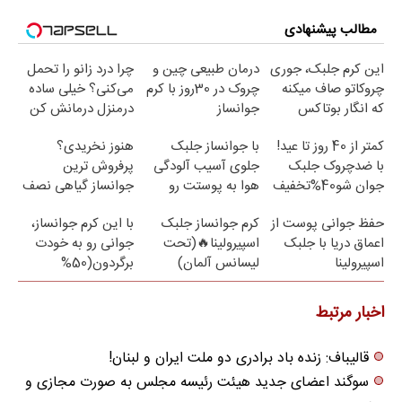
مطالب پیشنهادی
این کرم جلبک، جوری
درمان طبیعی چین و
چرا درد زانو را تحمل
چروکاتو صاف میکنه
چروک در 30روز با کرم
می‌کنی؟ خیلی ساده
که انگار بوتاکس
جوانساز
درمنزل درمانش کن
کردی!(تخفیف ویژه)
آلمانی(45%تخفیف)
کمتر از 40 روز تا عید!
با جوانساز جلبک
هنوز نخریدی؟
با ضدچروک جلبک
جلوی آسیب آلودگی
پرفروش ترین
جوان شو40%تخفیف
هوا به پوستت رو
جوانساز گیاهی نصف
بگیر❗ (تخفیف تا
قیمت
حفظ جوانی پوست از
کرم جوانساز جلبک
با این کرم جوانساز،
امشب)
اعماق دریا با جلبک
اسپیرولینا🔥(تحت
جوانی رو به خودت
اسپیرولینا
لیسانس آلمان)
برگردون(50%
تخفیف)
اخبار مرتبط
قالیباف: زنده باد برادری دو ملت ایران و لبنان!
سوگند اعضای جدید هیئت رئیسه مجلس به صورت مجازی و