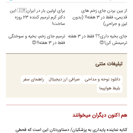
از بین بردن جای زخم های
برای اولین بار در ایران🇮🇷 این
قدیمی، فقط در 3 هفته!! (بدون
دکتر کرم ترمیم کننده 23 روزه
لیزر و جراحی)
ساخت!
جای بخیه داری؟؟ فقط در 3 هفته
ترمیم جای زخم، بخیه و سوختگی
ترمیمش کن!😍
فقط در 3 هفته!!😍
تبلیغات متنی
دانلود نوحه و مداحی
صرافی ارز دیجیتال
راهنمای سفر
بلیط هواپیما
هم اکنون دیگران میخوانند
کنایه نماینده پایداری به پزشکیان/ دستاوردتان این است که قحطی