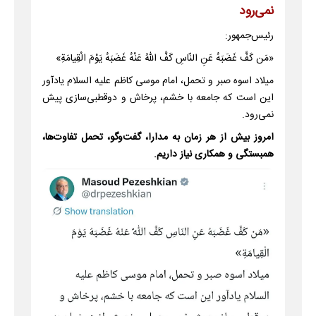
نمی‌رود
رئیس‌جمهور:
‌«مَن كَفَّ غَضَبَهُ عَنِ النّاسِ كَفَّ اللّهُ عَنْهُ غَضَبَهُ يَوْمَ الْقِيامَةِ»
میلاد اسوه صبر و تحمل، امام موسی کاظم علیه السلام یادآور
این است که جامعه با خشم، پرخاش و دوقطبی‌سازی پیش
نمی‌رود.
امروز بیش از هر زمان به مدارا، گفت‌وگو، تحمل تفاوت‌ها،
همبستگی و همکاری نیاز داریم.