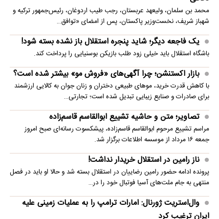
محمد بن سلمان، ولیعهد عربستان، رجب طیب اردوغان، رئیس‌جمهور ترکیه و
شهباز شریف، نخست‌وزیر پاکستان، پس از امضای «توافق…
یک فاجعه دیگر؛ شاید پنجره استقلال باز نشده بسته شود!
باشگاه استقلال باید خیلی زود طلب بازیکن بوسنیایی را پرداخت کند.
بازار اکستنشن؛ چرا آگهی‌های «فروش مو» بیشتر شده است؟
با کاهش قدرت خرید، موهای طبیعی دختران و زنان جوان به کالایی ارزشمند
برای صادرات و صنایع زیبایی تبدیل شده است؛ تجارتی…
تصاویر؛ متن و حاشیه تشییع ابوالقاسم قاسم‌زاده
مراسم تشییع مرحوم ابوالقاسم قاسم‌زاده، پیشکسوت رسانه‌ای صبح امروز
جمعه ۱۶ مرداد از موسسه اطلاعات برگزار شد.
ناز رامین در استقلال خریدار نداشت!
پرونده ادامه حضور رامین رضاییان در استقلال بسته شد و حالا او باید در فصل
منتهی به جام ملت‌های آسیا فوتبال خود را در…
وال‌استریت ژورنال: امارات ترامپ را به عملیات زمینی علیه
ایران ترغیب کرد