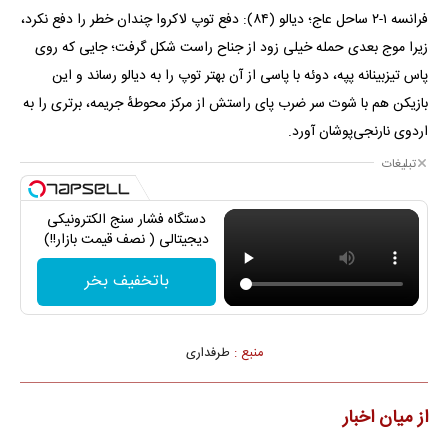
فرانسه ۱-۲ ساحل عاج؛ دیالو (۸۴): دفع توپ لاکروا چندان خطر را دفع نکرد،
زیرا موج بعدی حمله خیلی زود از جناح راست شکل گرفت؛ جایی که روی
پاس تیزبینانه پپه، دوئه با پاسی از آن بهتر توپ را به دیالو رساند و این
بازیکن هم با شوت سر ضرب پای راستش از مرکز محوطهٔ جریمه، برتری را به
اردوی نارنجی‌پوشان آورد.
تبلیغات
دستگاه فشار سنج الکترونیکی
دیجیتالی ( نصف قیمت بازار!!)
باتخفیف بخر
منبع :
طرفداری
از میان اخبار