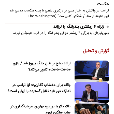
هگست
ترامپ در واکنش به اخبار مبنی بر درگیری لفظی با پیت هگست مدعی شد:
این شایعه توسط "واشنگتن کامپوست" (The Washington…
زلزله ۴ ریشتری بندرلنگه را لرزاند
زمین‌لرزه‌ای به بزرگی ۴ ریشتر حوالی بندر لنگه را در غرب هرمزگان لرزاند.
گزارش و تحلیل
اراده صلح بر طبل جنگ پیروز شد / بازی
«باخت-باخت» تغییر می‌کند؟
وقفه برای «خشاب گذاری»؛ آیا ترامپ در
تدارک دور تازه تقابل گسترده با ایران است؟
طلا، دلار یا بورس؛ بهترین سرمایه‌گذاری در
سایه سنگین تورم