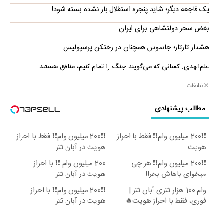
یک فاجعه دیگر؛ شاید پنجره استقلال باز نشده بسته شود!
بغض سحر دولتشاهی برای ایران
هشدار تارتار؛ جاسوس همچنان در رختکن پرسپولیس
علم‌الهدی: کسانی که می‌گویند جنگ را تمام کنیم، منافق هستند
تبلیغات
مطالب پیشنهادی
❗❗200 میلیون وام❗❗ فقط با احراز
❗❗200 میلیون وام❗❗ فقط با احراز
هویت
هویت در آبان تتر
❗❗200 میلیون وام❗❗ هر چی
200 میلیون وام ❗❗ با احراز
میخوای باهاش بخر!!
هویت در آبان تتر
وام 100 هزار تتری آبان تتر |
❗❗200 میلیون وام❗❗ با احراز
فوری، فقط با احراز هویت🔥
هویت در آبان تتر