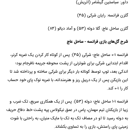
داور: سباستین گیشامر (اتریش)
گلزن فرانسه: رایان شرکی (۴۵)
گلزن ساحل عاج: گلا دوئه (۵۳) و آماد دیالو (۸۴)
شرح گل‌های بازی فرانسه - ساحل عاج
فرانسه ۱-۰ ساحل عاج؛ شرکی (۴۵): پس از کوتاه کار کردن یک ضربه کرنر،
اقدام ابتدایی شرکی برای شوتزنی از پشت محوطه جریمه نافرجام بود؛
اندکی بعد، توپ توسط کوناته بار دیگر برای شرکی ساخته و پرداخته شد تا
این بازیکن پس از یک دریبل ریز و هنرمندانه، با ضربه نوک پای خود حساب
کار را ۱-۰ کند.
فرانسه ۱-۱ ساحل عاج؛ دوئه (۵۳): پس از یک همکاری سریع، تک ضرب و
زیبا از بازیکنان تیم مهمان، پاس در عمق نیکولاس پپه پشت خط دفاع حریف
به دوئه رسید تا او در مصاف تک به تک با مایک منیان، به راحتی با شوت
زمینی پای راستش، بازی را به تساوی بکشاند.