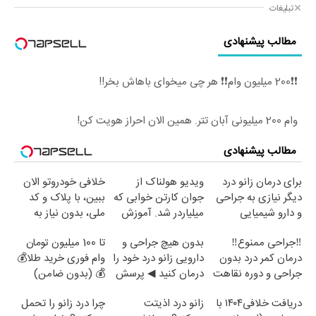
تبلیغات
مطالب پیشنهادی
❗❗200 میلیون وام❗❗ هر چی میخوای باهاش بخر!!
وام 200 میلیونی آبان تتر. همین الان احراز هویت کن!
مطالب پیشنهادی
برای درمان زانو درد
ویدیو هولناک از
خلافی خودروتو الان
دیگر نیازی به جراحی
جوان کارتن خوابی که
ببین، با پلاک و کد
و دارو شیمیایی
میلیاردر شد. آموزش
ملی، بدون نیاز به
نیست(پرسش‌نامه)
رایگان
مراجعه حضوری
‼️جراحی ممنوع‼️
بدون هیچ جراحی و
تا 100 میلیون تومان
درمان کمر درد بدون
دارویی زانو درد خود را
وام فوری خرید طلا💰
جراحی و دوره نقاهت
درمان کنید ◀ پرسش
💰 (بدون ضامن)
نامه ▶
دریافت خلافی۱۴۰۴ با
زانو درد اذیتت
چرا درد زانو را تحمل