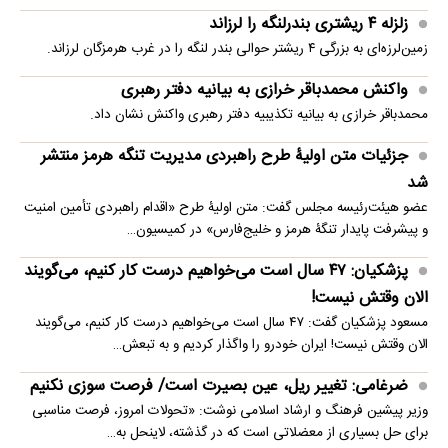
زلزله ۴ ریشتری بندرلنگه را لرزاند
زمین‌لرزه‌ای به بزرگی ۴ ریشتر حوالی بندر لنگه را در غرب هرمزگان لرزاند.
واکنش محمدباقر خرازی به بیانیه دفتر رهبری
محمدباقر خرازی به بیانیه تکذیبیه دفتر رهبری واکنش نشان داد.
جزئیات متن اولیۀ طرح راهبردی مدیریت تنگه هرمز منتشر
شد
عضو هیئت‌رئیسه مجلس گفت: متن اولیۀ طرح «اقدام راهبردی تأمین امنیت
و پیشرفت پایدار تنگۀ هرمز و خلیج‌فارس» در کمیسیون…
پزشکیان: ۴۷ سال است می‌خواهیم درست کار کنیم، می‌گویند
الان وقتش نیست!
مسعود پزشکیان گفت: ۴۷ سال است می‌خواهیم درست کار کنیم، می‌گویند
الان وقتش نیست! ایران خودرو را واگذار کردیم و به تبعش…
ضرغامی: تغییر ریل، عین بصیرت است/ فرصت سوزی نکنیم
وزیر پیشین فرهنگ و ارشاد اسلامی نوشت: «تحولات امروز، فرصت مناسبی
برای حل بسیاری از معضلاتی‌ است که در گذشته، لاینحل به…