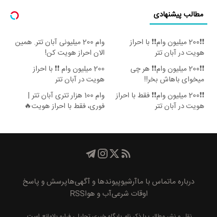
مطالب پیشنهادی
❗❗200 میلیون وام❗❗ با احراز
وام 200 میلیونی آبان تتر. همین
هویت در آبان تتر
الان احراز هویت کن!
❗❗200 میلیون وام❗❗ هر چی
200 میلیون وام ❗❗ با احراز
میخوای باهاش بخر!!
هویت در آبان تتر
❗❗200 میلیون وام❗❗ فقط با احراز
وام 100 هزار تتری آبان تتر |
هویت در آبان تتر
فوری، فقط با احراز هویت🔥
درباره ما
تماس با ما
آرشیو
پیوند‌ها و آگهی‌ها
پرسش و پاسخ
اوقات شرعی
آب و هوا
RSS
نقل و نشر مطالب با ذکر نام
پايگاه خبری تحليلی فرارو
بلامانع است.