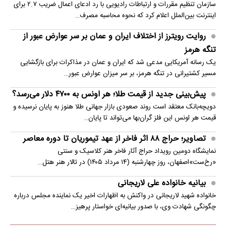
سازمان تنظیم مقررات و ارتباطات رادیویی با رد ادعای اعمال ضریب ۲.۷ برای
اینترنت بین‌الملل اعلام کرد که نحوه محاسبه مصرف…
روایت رویترز از اختلاف ایران و عمان بر سر عوارض عبور از
تنگه هرمز
یک رسانه آمریکایی مدعی شد که ایران و عمان در مذاکرات برای بازگشایی
مسیر کشتیرانی در تنگه هرمز، بر سر میزان عوارض عبور…
پیش‌بینی جدید از قیمت طلا؛ هر اونس به ۴۷۰۰ دلار می‌رسد؟
دویچه‌بانک معتقد است روند صعودی بازار جهانی طلا هنوز به پایان نرسیده و
قیمت هر اونس این فلز گران‌بها می‌تواند تا پایان…
تصاویر؛ حراج ۸۸ اثر فاخر از عهد تیموریان تا دوره معاصر
نمایشگاه دومین رویداد حراج آثار فاخر هنر کلاسیک و سنتی
«رخ‌ست»اصفهان، روز چهارشنبه (۱۴ مرداد ۱۴۰۵) در تالار هنر هتل…
بیانیه خانواده علی لاریجانی
خانواده شهید لاریجانی در واکنش به اظهارات اخیر یک نماینده مجلس درباره
چگونگی شهادت وی، با صدور بیانیه‌ای خواستار پرهیز…