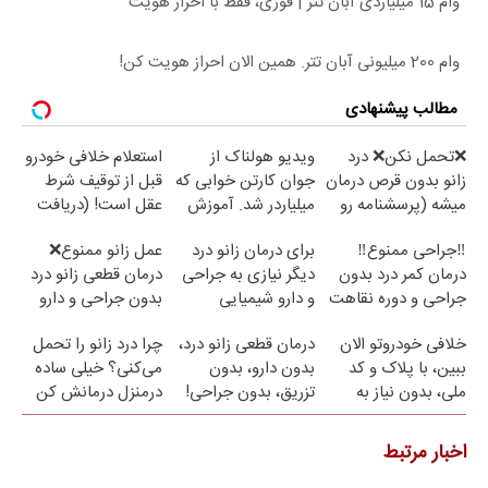
وام 15 میلیاردی آبان تتر | فوری، فقط با احراز هویت
وام 200 میلیونی آبان تتر. همین الان احراز هویت کن!
مطالب پیشنهادی
❌تحمل نکن❌ درد
ویدیو هولناک از
استعلام خلافی خودرو
زانو بدون قرص درمان
جوان کارتن خوابی که
قبل از توقیف شرط
میشه (پرسشنامه رو
میلیاردر شد. آموزش
عقل است! (دریافت
پر کن)
رایگان
خلافی با جزییات)
‼️جراحی ممنوع‼️
برای درمان زانو درد
عمل زانو ممنوع❌
درمان کمر درد بدون
دیگر نیازی به جراحی
درمان قطعی زانو درد
جراحی و دوره نقاهت
و دارو شیمیایی
بدون جراحی و دارو
نیست(پرسش‌نامه)
(پرسش نامه)
خلافی خودروتو الان
درمان قطعی زانو درد،
چرا درد زانو را تحمل
ببین، با پلاک و کد
بدون دارو، بدون
می‌کنی؟ خیلی ساده
ملی، بدون نیاز به
تزریق، بدون جراحی!
درمنزل درمانش کن
مراجعه حضوری
(پرسش‌نامه)
اخبار مرتبط