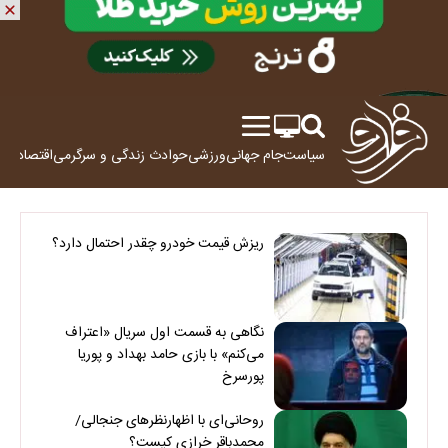
سیاست
جام جهانی
ورزشی
حوادث
زندگی و سرگرمی
اقتصاد
علم
ریزش قیمت خودرو چقدر احتمال دارد؟
نگاهی به قسمت اول سریال «اعتراف
می‌کنم» با بازی حامد بهداد و پوریا
پورسرخ
روحانی‌ای با اظهارنظرهای جنجالی/
محمدباقر خرازی کیست؟