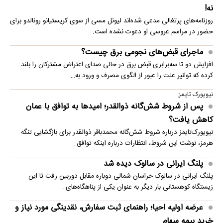
نه!
روزنامه‌های پرتغالی مدعی شده‌اند لیونل مسی از سوی کریستیانو رونالدو برای
حضور در مراسم عروسی او دعوت نشده است.
ماجرای قبض‌های نجومی برق چیست؟
افزایش دو تا سه‌برابری قبض برق در حالی صدای اعتراض مشترکان را بلند
کرده که توانیر علت را عبور از الگوی مصرف و ورود به…
نیویورک تایمز:
پس از شروط شش‌گانه ذوالقدر؛ امیدها به توافق با عمان
کاهش یافت؟
نیویورک‌تایمز درباره شروط شش‌گانه محمدباقر ذوالقدر برای بازگشایی تنگه
هرمز، نوشت این شروط، انتظارات درباره اینکه توافق…
پلنگ ایرانی در سالوک دیده شد
پلنگ ایرانی در سالوک خراسان شمالی دوباره مقابل دوربین رفت تا این
زیستگاه کوهستانی بار دیگر به عنوان یکی از پناهگاه‌های…
عرضه اولیه احیا؛ راهنمای ثبت سفارش، نقدینگی مورد نیاز و
خرید بیمه سهام