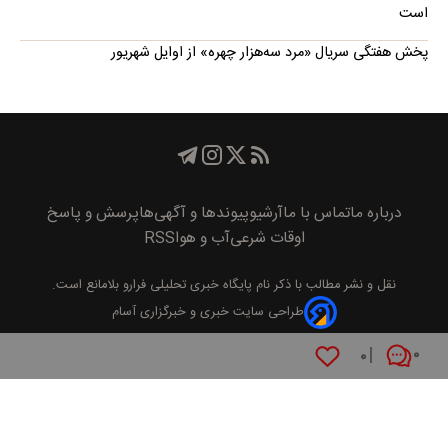
است
پخش هفتگی سریال «مرد سه‌هزار چهره» از اوایل شهریور
درباره ما
تماس با ما
آرشیو
پیوند‌ها و آگهی‌ها
پرسش و پاسخ
اوقات شرعی
آب و هوا
RSS
نقل و نشر مطالب با ذکر نام
پايگاه خبری تحليلی فرارو
بلامانع است.
طراحی سایت خبری و خبرگزاری آسام
۰
۰