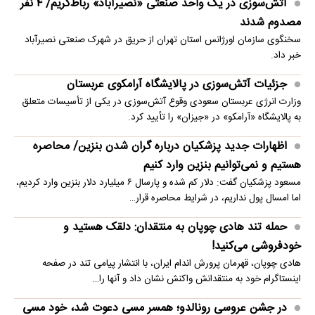
آتش‌سوزی در یک واحد صنعتی «نصیرآباد» رباط‌کریم/ ۴ نفر
مصدوم شدند
سخنگوی سازمان اورژانس استان تهران از حریق در شهرک صنعتی نصیرآباد
خبر داد.
جزئیات آتش‌سوزی در پالایشگاه آرامکوی عربستان
وزارت انرژی عربستان سعودی وقوع آتش‌سوزی در یکی از تأسیسات متعلق
به پالایشگاه «آرامکو» در «جیزان» را تأیید کرد.
اظهارات جدید پزشکیان درباره گران شدن بنزین/ محاصره
هستیم و نمی‌توانیم بنزین وارد کنیم
مسعود پزشکیان گفت: دلار کم شده و پارسال ۶ میلیارد دلار بنزین وارد کردیم،
اما امسال پول نداریم، در شرایط محاصره قرار…
حمله تند هادی چوپان به منتقدان: دلقک هستید و
خودفروشی می‌کنید!
هادی چوپان، قهرمان پرورش اندام ایران، با انتشار پیامی تند در صفحه
اینستاگرام خود به منتقدانش واکنش نشان داد و آنها را…
در جشن عروسی رونالدو؛ همسر مسی دعوت شد، خود مسی