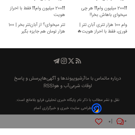
❗❗200 میلیون وام❗❗ هر چی
❗❗200 میلیون وام❗❗ فقط با احراز
میخوای باهاش بخر!!
هویت
وام 100 هزار تتری آبان تتر |
تتر میخوای؟ از آبان‌تتر بخر | 100
فوری، فقط با احراز هویت🔥
هزار تومان هم جایزه بگیر
درباره ما
تماس با ما
آرشیو
پیوند‌ها و آگهی‌ها
پرسش و پاسخ
اوقات شرعی
آب و هوا
RSS
نقل و نشر مطالب با ذکر نام
پايگاه خبری تحليلی فرارو
بلامانع است.
طراحی سایت خبری و خبرگزاری آسام
۰
۰