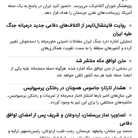
پژوهشگر شورای آتلانتیک، می‌پرسد: «تصور کنید ایران در پاسخ به یک حمله
آمریکا، زیرساخت‌های نفتی عربستان را هدف قرار دهد.…
روایت فایننشال‌تایمز از ائتلاف‌های دفاعی جدید درمیانه جنگ
علیه ایران
تحلیلی اشاره دارد جنگ ایران معادلات امنیتی خاورمیانه را دستخوش تغییر
کرده و کشورهای منطقه را به سمت تقویت همکاری‌های…
متن توافق مکه منتشر شد
در بخشی از متن توافق مکه اشاره شده: هرگونه حمله مسلحانه علیه یکی از
اعضا، حمله علیه هر سه کشور تلقی خواهد شد.
هشدار تارتار؛ جاسوس همچنان در رختکن پرسپولیس
طی سال‌های اخیر بارها انتشار اخبار محرمانه از تمرینات و رختکن پرسپولیس،
حاشیه‌های مختلفی را برای این تیم به وجود آورده…
تصاویر؛ نماز بن‌سلمان، اردوغان و شریف پس از امضای توافق
دفاعی
محمد بن سلمان، ولیعهد عربستان، رجب طیب اردوغان، رئیس‌جمهور ترکیه و
شهباز شریف، نخست‌وزیر پاکستان، پس از امضای «توافق…