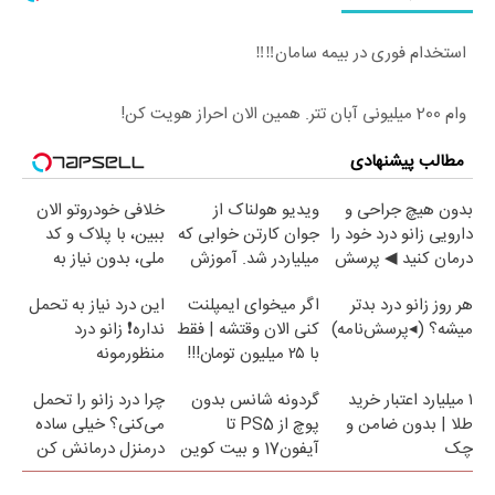
استخدام فوری در بیمه سامان‼️‼️
وام 200 میلیونی آبان تتر. همین الان احراز هویت کن!
مطالب پیشنهادی
بدون هیچ جراحی و
ویدیو هولناک از
خلافی خودروتو الان
دارویی زانو درد خود را
جوان کارتن خوابی که
ببین، با پلاک و کد
درمان کنید ◀ پرسش
میلیاردر شد. آموزش
ملی، بدون نیاز به
نامه ▶
رایگان
مراجعه حضوری
هر روز زانو درد بدتر
اگر میخوای ایمپلنت
این درد نیاز به تحمل
میشه؟ (◂پرسش‌نامه)
کنی الان وقتشه | فقط
نداره❗ زانو درد
با ۲۵ میلیون تومان!!!
منظورمونه
۱ میلیارد اعتبار خرید
گردونه شانس بدون
چرا درد زانو را تحمل
طلا | بدون ضامن و
پوچ از PS5 تا
می‌کنی؟ خیلی ساده
چک
آیفون17 و بیت کوین
درمنزل درمانش کن
🔥