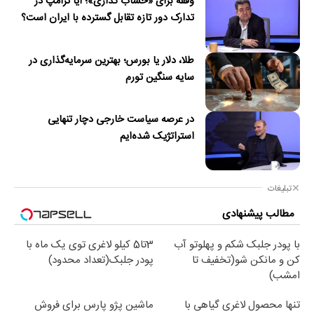
وقفه برای «خشاب گذاری»؛ آیا ترامپ در
تدارک دور تازه تقابل گسترده با ایران است؟
طلا، دلار یا بورس؛ بهترین سرمایه‌گذاری در
سایه سنگین تورم
در عرصه سیاست خارجی دچار تنهایی
استراتژیک شده‌ایم
تبلیغات
مطالب پیشنهادی
با پودر جلبک شکم و پهلوتو آب
3تا5 کیلو لاغری توی یک ماه با
کن و مانکن شو(تخفیف تا
پودر جلبک(تعداد محدود)
امشب)
تنها محصول لاغری گیاهی با
ماشین پژو پارس برای فروش