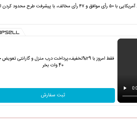
پیش از این نیز در بامداد سه‌شنبه سی‌ام اردیبهشت سناتورهای آمریکایی با ۵۰ رأی موافق و ۴۷ رأی مخالف، با پیشرفت طرح
فقط امروز با 29%تخفیف،پرداخت درب منزل و گارانتی تعویض 
40 وات بخر
ثبت سفارش