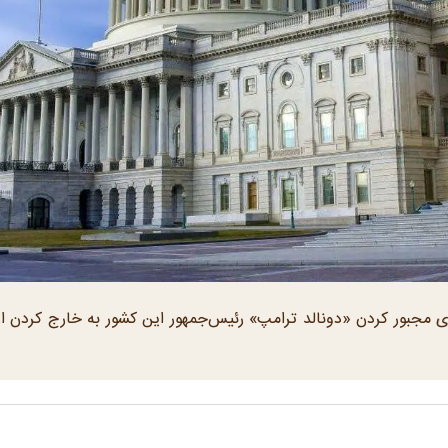
رای مجبور کردن «دونالد ترامپ» رئیس‌جمهور این کشور به خارج کردن 