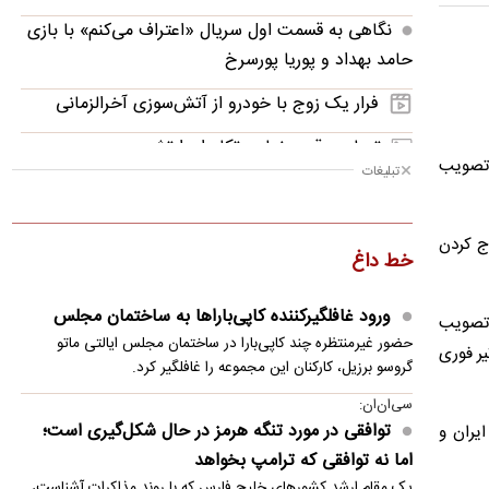
نگاهی به قسمت اول سریال «اعتراف می‌کنم» با بازی
حامد بهداد و پوریا پورسرخ
فرار یک زوج با خودرو از آتش‌سوزی آخرالزمانی
تصاویر؛ قدرت‌نمایی تکاوران ارتش
ن تصویب
تبلیغات
نوازش بچه مرال؛ مهری که می‌تواند به قیمت جانش
تمام شود!
ج کردن
خط داغ
توافق موقت ایران و آمریکا در یک‌قدمی امضا؟/
جزئیات توافق احتمالی و چراغ سبز بازار
ورود غافلگیرکننده کاپی‌باراها به ساختمان مجلس
ن را تصویب
مرگ هولناک یک گربه پس از پرتاب از طبقه
حضور غیرمنتظره چند کاپی‌بارا در ساختمان مجلس ایالتی ماتو
یر فوری
دوازدهم
گروسو برزیل، کارکنان این مجموعه را غافلگیر کرد.
سی‌ان‌ان:
فحاشی و حمله فیگو به اینفانتینو
توافقی در مورد تنگه هرمز در حال شکل‌گیری است؛
یران و
آدان با چمدان شکایت پشت پنجره استقلال
اما نه توافقی که ترامپ بخواهد
یک مقام ارشد کشورهای خلیج فارس که با روند مذاکرات آشناست،