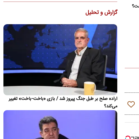
ماشاریپوف به جام جهانی تأکید کرد که برخلاف تصورها،…
ست؟
گزارش و تحلیل
کنوانسیون دریای خزر چیست و سهم ایران از آن چه
می‌شود؟
دولت لایحه الحاق ایران به کنوانسیون حقوقی دریای خزر را پس از
هشت سال به مجلس ارسال کرد. جزئیات این کنوانسیون، روند…
ذوق مهران غفوریان از بازیگر شدن دخترش
مهران غفوریان درباره حضور دختر هفت‌ساله‌اش، هانا غفوریان، در
سریال «کلاغ» گفت که پیشنهاد بازی او را مهدی زمین‌پرداز…
ظریف: چین و روسیه شرکای مهم ایران هستند، اما نه
جایگزین همه جهان
دیپلمات پیشین ایران بیان کرد که چین و روسیه شرکای مهم ایران در
آینده خواهند بود، اما این روابط نباید جایگزین تعامل با…
اراده صلح بر طبل جنگ پیروز شد / بازی «باخت-باخت» تغییر
می‌کند؟
ویدئو؛ جزئیات و لحظه وقوع حادثه امنیتی برای
بالگرد ترامپ
حادثه امنیتی برای بالگرد دونالد ترامپ پس از آن رخ داد که
Marine One در ۴ آگوست از فرودگاه الیپس خارج شد، در حالی