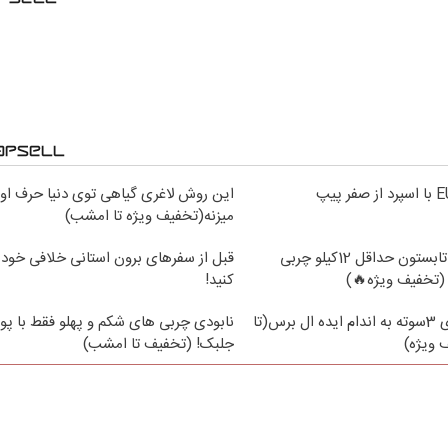
این روش لاغری گیاهی توی دنیا حرف اول
میزنه(تخفیف ویژه تا امشب)
از الان تا آخر تابستون حداقل 12کیلو چربی
قبل از سفرهای برون استانی خلافی خود 
(تخفیف ویژه🔥)
کنید!
با جلبک لاغری 3سوته به اندام ایده ال برس(تا
نابودی چربی های شکم و پهلو فقط با پود
ویژه)
جلبک! (تخفیف تا امشب)