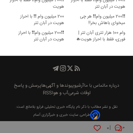
❗❗200 میلیون وام❗❗ فقط با احراز
❗❗200 میلیون وام❗❗ فقط با احراز
هویت در آبان تتر
هویت
❗❗200 میلیون وام❗❗ هر چی
200 میلیون وام ❗❗ با احراز
میخوای باهاش بخر!!
هویت در آبان تتر
وام 100 هزار تتری آبان تتر |
❗❗200 میلیون وام❗❗ با احراز
فوری، فقط با احراز هویت🔥
هویت در آبان تتر
درباره ما
تماس با ما
آرشیو
پیوند‌ها و آگهی‌ها
پرسش و پاسخ
اوقات شرعی
آب و هوا
RSS
نقل و نشر مطالب با ذکر نام
پايگاه خبری تحليلی فرارو
بلامانع است.
طراحی سایت خبری و خبرگزاری آسام
۰
۰