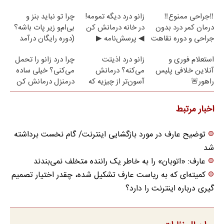
نیست(پرسش‌نامه)
رایگان
مراجعه حضوری
‼️جراحی ممنوع‼️
زانو درد دیگه تمومه!
چرا تو نباید بنز و
درمان کمر درد بدون
در خانه درمانش کن
بی‌ام‌و زیر پات باشه؟
جراحی و دوره نقاهت
◀ پرسش‌نامه ▶
(دوره رایگان درآمد
میلیاردی)
استعلام فوری و
زانو درد اذیتت
چرا درد زانو را تحمل
آنلاین خلافی پلیس
می‌کنه؟ درمانش
می‌کنی؟ خیلی ساده
راهور🚨
آسون‌تر از چیزیه که
درمنزل درمانش کن
فکر
می‌کنی✅پرسشنامه
اخبار مرتبط
توضیح عارف در مورد بازگشایی اینترنت/ گام نخست برداشته
شد
عارف: «اتوبان» را به خاطر یک راننده متخلف نمی‌بندند
کمیته‌ای که به ریاست عارف تشکیل شده، چقدر اختیار تصمیم
گیری درباره اینترنت را دارد؟