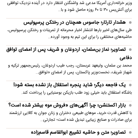
وزیر خزانه‌داری آمریکا مدعی شد واشنگتن انتظار دارد در آینده نزدیک توافقی
برای آتش‌بس ۳۰ تا ۶۰ روزه حاصل شود و با…
هشدار تارتار؛ جاسوس همچنان در رختکن پرسپولیس
طی سال‌های اخیر بارها انتشار اخبار محرمانه از تمرینات و رختکن پرسپولیس،
حاشیه‌های مختلفی را برای این تیم به وجود آورده…
تصاویر؛ نماز بن‌سلمان، اردوغان و شریف پس از امضای توافق
دفاعی
محمد بن سلمان، ولیعهد عربستان، رجب طیب اردوغان، رئیس‌جمهور ترکیه و
شهباز شریف، نخست‌وزیر پاکستان، پس از امضای «توافق…
یک فاجعه دیگر؛ شاید پنجره استقلال باز نشده بسته شود!
باشگاه استقلال باید خیلی زود طلب بازیکن بوسنیایی را پرداخت کند.
بازار اکستنشن؛ چرا آگهی‌های «فروش مو» بیشتر شده است؟
با کاهش قدرت خرید، موهای طبیعی دختران و زنان جوان به کالایی ارزشمند
برای صادرات و صنایع زیبایی تبدیل شده است؛ تجارتی…
تصاویر؛ متن و حاشیه تشییع ابوالقاسم قاسم‌زاده