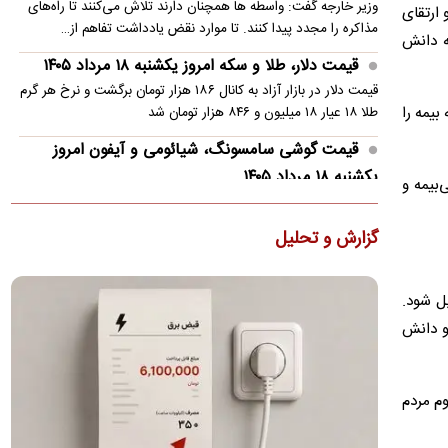
وزیر خارجه گفت: واسطه ها همچنان دارند تلاش می‌کنند تا راه‌های
ارتقای
مذاکره را مجدد پیدا کنند. تا موارد نقض یادداشت تفاهم از…
ه دانش
قیمت دلار، طلا و سکه امروز یکشنبه ۱۸ مرداد ۱۴۰۵
قیمت دلار در بازار آزاد به کانال ۱۸۶ هزار تومان برگشت و نرخ هر گرم
بیمه را
طلا ۱۸ عیار ۱۸ میلیون و ۸۴۶ هزار تومان شد
قیمت گوشی سامسونگ، شیائومی و آیفون امروز
یکشنبه ۱۸ مرداد ۱۴۰۵
ی‌بیمه و
خرید ارزان‌ترین گوشی شیائومی در بازار به ۲۳ میلیون تومان بودجه
نیاز دارد
گزارش و تحلیل
روایت آماری مسعود نیلی از زندگی ایرانیان از سال ۹۷
تا ۱۴۰۵/ نرخ ارز، تقریبا ۵۰ برابر شده
ل شود.
یک اقتصاددان گفت: شکی نیست که زندگی اقتصادی، اجتماعی،
و دانش
فرهنگی و سیاسی مردم ایران از سال۱۳۹۷ به بعد نه تنها در مجموع،
…
بازگشت مسی به زادگاهش پس از مرگ پدر
وم مردم
لیونل مسی ساعاتی پس از درگذشت پدرش، خورخه مسی، در شهر
روزاریو در کنار اعضای خانواده‌اش دیده شد.