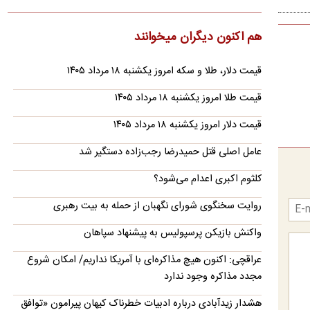
را بلند کرده که توانیر علت را عبور از الگوی مصرف و ورود به…
نیویورک تایمز:
هم اکنون دیگران میخوانند
پس از شروط شش‌گانه ذوالقدر؛ امیدها به توافق با
عمان کاهش یافت؟
قیمت دلار، طلا و سکه امروز یکشنبه ۱۸ مرداد ۱۴۰۵
نیویورک‌تایمز درباره شروط شش‌گانه محمدباقر ذوالقدر برای
قیمت طلا امروز یکشنبه ۱۸ مرداد ۱۴۰۵
بازگشایی تنگه هرمز، نوشت این شروط، انتظارات درباره اینکه
توافق…
قیمت دلار امروز یکشنبه ۱۸ مرداد ۱۴۰۵
پلنگ ایرانی در سالوک دیده شد
عامل اصلی قتل حمیدرضا رجب‌زاده دستگیر شد
پلنگ ایرانی در سالوک خراسان شمالی دوباره مقابل دوربین رفت تا
این زیستگاه کوهستانی بار دیگر به عنوان یکی از پناهگاه‌های…
کلثوم اکبری اعدام می‌شود؟
عرضه اولیه احیا؛ راهنمای ثبت سفارش، نقدینگی مورد
روایت سخنگوی شورای نگهبان از حمله به بیت رهبری
نیاز و خرید بیمه سهام
واکنش بازیکن پرسپولیس به پیشنهاد سپاهان
جزئیات دقیق مبلغ شارژ حساب، زمان ثبت سفارش آنلاین و فرمول
شگفت‌انگیز سود تضمین‌شده یک‌ساله برای سهامداران حقیقی که
عراقچی: اکنون هیچ مذاکره‌ای با آمریکا نداریم/ امکان شروع
در…
مجدد مذاکره وجود ندارد
ریسک خرید کدام سکه بیشتر است؟
هشدار زیدآبادی درباره ادبیات خطرناک کیهان پیرامون «توافق
حباب قیمت سکه لزوما به ترکیدن حباب ختم نمی‌شود اما می‌تواند در