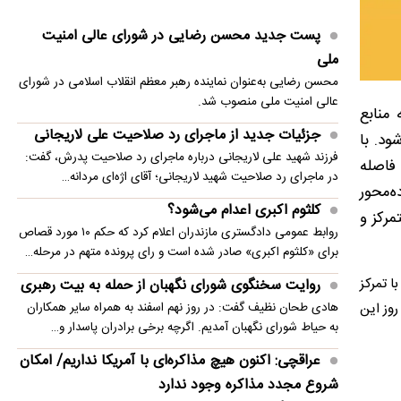
دستگیری متهم متواری مخل نظام ارزی کشور در
پست جدید محسن رضایی در شورای عالی امنیت
پیرانشهر
ملی
محسن رضایی به‌عنوان نماینده رهبر معظم انقلاب اسلامی در شورای
دستمزد عجیب موسی جنپو بعد از جدایی از استقلال
عالی امنیت ملی منصوب شد.
 منابع
محمدرضا لاریجانی: پدرم در قبال حوادث روز با
جزئیات جدید از ماجرای رد صلاحیت علی لاریجانی
د. با
کمترین هزینه، تصمیم مناسب می‌گرفت
فرزند شهید علی لاریجانی درباره ماجرای رد صلاحیت پدرش، گفت:
فاصله
در ماجرای رد صلاحیت شهید لاریجانی؛ آقای اژه‌ای مردانه…
تصویر واقعی از اینترنت ایران در گزارش جدید کلادفلر
ه‌محور
کلثوم اکبری اعدام می‌شود؟
توضیحات سخنگوی وزارت کشور درباره پلمب برخی
مرکز و
روابط عمومی دادگستری مازندران اعلام کرد که حکم ۱۰ مورد قصاص
کافه‌ها به دلیل بی‌حجابی
برای «کلثوم اکبری» صادر شده است و رای پرونده متهم در مرحله…
ا تمرکز
روایت سخنگوی شورای نگهبان از حمله به بیت رهبری
هادی طحان نظیف گفت: در روز نهم اسفند به همراه سایر همکاران
وز این
به حیاط شورای نگهبان آمدیم. اگرچه برخی برادران پاسدار و…
عراقچی: اکنون هیچ مذاکره‌ای با آمریکا نداریم/ امکان
شروع مجدد مذاکره وجود ندارد