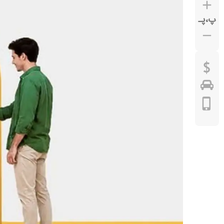
پ
،
پـ