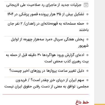
جزئیات جدید از ماجرای رد صلاحیت علی لاریجانی
تشکیل بیش از ۳۵ هزار پرونده‌ قصور پزشکی در ۱۴۰۴
حمله مسلحانه به قهوه‌خانه‌ای در زاهدان/ ۲ نفر جان
باختند
پخش هفتگی سریال «مرد سه‌هزار چهره» از اوایل
شهریور
ادعای گزارش ورود هواگردها ٣٠ دقیقه قبل از حمله به
بیت رهبری کذب محض است
دلیل تغییر ساعت پروازها در روزهای اخیر چیست؟
سهم ایران از دریای خزر چقدر است؟ / فریدون
مجلسی: توافق به معنی از دست رفتن حقوق ایران نیست
رونمایی از واکسن بومی «آنگارا» و طرح ژن‌درمانی و
ویروس‌درمانی سرطان‌های صعب‌العلاج
خط داغ