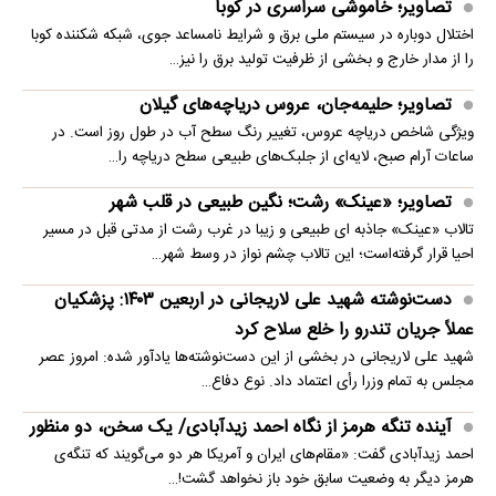
تصاویر؛ خاموشی سراسری در کوبا
اختلال دوباره در سیستم ملی برق و شرایط نامساعد جوی، شبکه شکننده کوبا
را از مدار خارج و بخشی از ظرفیت تولید برق را نیز…
تصاویر؛ حلیمه‌جان، عروس دریاچه‌های گیلان
ویژگی شاخص دریاچه عروس، تغییر رنگ سطح آب در طول روز است. در
ساعات آرام صبح، لایه‌ای از جلبک‌های طبیعی سطح دریاچه را…
تصاویر؛ «عینک» رشت؛ نگین طبیعی در قلب شهر
تالاب «عینک» جاذبه ای طبیعی و زیبا در غرب رشت از مدتی قبل در مسیر
احیا قرار گرفته‌است؛ این تالاب چشم نواز در وسط شهر…
دست‌نوشته شهید علی لاریجانی در اربعین ۱۴۰۳: پزشکیان
عملاً جریان تندرو را خلع سلاح کرد
شهید علی لاریجانی در بخشی از این دست‌نوشته‌ها یادآور شده: امروز عصر
مجلس به تمام وزرا رأی اعتماد داد. نوع دفاع…
آینده تنگه هرمز از نگاه احمد زیدآبادی/ یک سخن، دو منظور
احمد زیدآبادی گفت: «مقام‌های ایران و آمریکا هر دو می‌گویند که تنگه‌ی
هرمز دیگر به وضعیت سابق خود باز نخواهد گشت!…