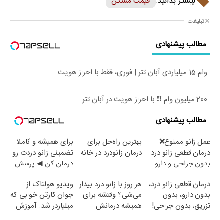
بیشتر بدانید:
قیمت مسکن
تبلیغات
مطالب پیشنهادی
وام 15 میلیاردی آبان تتر | فوری، فقط با احراز هویت
200 میلیون وام ❗❗ با احراز هویت در آبان تتر
مطالب پیشنهادی
عمل زانو ممنوع❌
بهترین راه‌حل برای
برای همیشه و کاملا
درمان قطعی زانو درد
درمان زانودرد در خانه
تضمینی زانو دردت رو
بدون جراحی و دارو
درمان کن ◀ پرسش
(پرسش نامه)
نامه ▶
درمان قطعی زانو درد،
هر روز با زانو درد بیدار
ویدیو هولناک از
بدون دارو، بدون
می‌شی؟ وقتشه برای
جوان کارتن خوابی که
تزریق، بدون جراحی!
همیشه درمانش
میلیاردر شد. آموزش
(پرسش‌نامه)
کنی✅فرم پر کن
رایگان