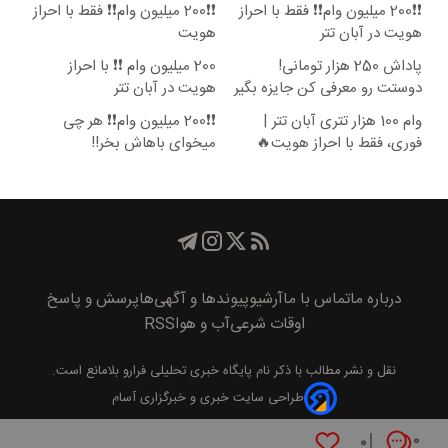
❗❗200 میلیون وام❗❗ فقط با احراز
❗❗200 میلیون وام❗❗ فقط با احراز
هویت در آبان تتر
هویت
پاداش 250 هزار تومانی!
200 میلیون وام ❗❗ با احراز
دوستت رو معرفی کن جایزه بگیر
هویت در آبان تتر
😍
وام 100 هزار تتری آبان تتر |
❗❗200 میلیون وام❗❗ هر چی
فوری، فقط با احراز هویت🔥
میخوای باهاش بخر!!
درباره ما
تماس با ما
آرشیو
پیوند‌ها و آگهی‌ها
پرسش و پاسخ
اوقات شرعی
آب و هوا
RSS
نقل و نشر مطالب با ذکر نام
پايگاه خبری تحليلی فرارو
بلامانع است.
طراحی سایت خبری و خبرگزاری آسام
۰
۰