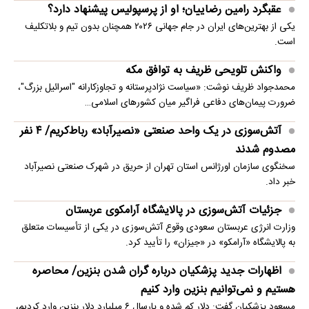
عقبگرد رامین رضاییان؛ او از پرسپولیس پیشنهاد دارد؟
یکی از بهترین‌های ایران در جام جهانی ۲۰۲۶ همچنان بدون تیم و بلاتکلیف
است.
واکنش تلویحی ظریف به توافق مکه
محمدجواد ظریف نوشت: «سیاست نژادپرستانه و تجاوزکارانه "اسرائیل بزرگ"،
ضرورت پیمان‌های دفاعی فراگیر میان کشورهای اسلامی…
آتش‌سوزی در یک واحد صنعتی «نصیرآباد» رباط‌کریم/ ۴ نفر
مصدوم شدند
سخنگوی سازمان اورژانس استان تهران از حریق در شهرک صنعتی نصیرآباد
خبر داد.
جزئیات آتش‌سوزی در پالایشگاه آرامکوی عربستان
وزارت انرژی عربستان سعودی وقوع آتش‌سوزی در یکی از تأسیسات متعلق
به پالایشگاه «آرامکو» در «جیزان» را تأیید کرد.
اظهارات جدید پزشکیان درباره گران شدن بنزین/ محاصره
هستیم و نمی‌توانیم بنزین وارد کنیم
مسعود پزشکیان گفت: دلار کم شده و پارسال ۶ میلیارد دلار بنزین وارد کردیم،