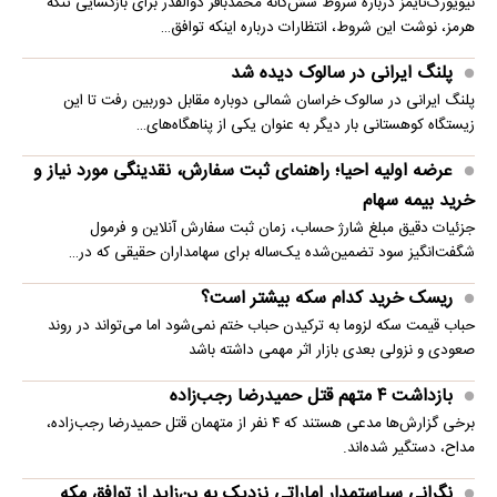
نیویورک‌تایمز درباره شروط شش‌گانه محمدباقر ذوالقدر برای بازگشایی تنگه
هرمز، نوشت این شروط، انتظارات درباره اینکه توافق…
پلنگ ایرانی در سالوک دیده شد
پلنگ ایرانی در سالوک خراسان شمالی دوباره مقابل دوربین رفت تا این
زیستگاه کوهستانی بار دیگر به عنوان یکی از پناهگاه‌های…
عرضه اولیه احیا؛ راهنمای ثبت سفارش، نقدینگی مورد نیاز و
خرید بیمه سهام
جزئیات دقیق مبلغ شارژ حساب، زمان ثبت سفارش آنلاین و فرمول
شگفت‌انگیز سود تضمین‌شده یک‌ساله برای سهامداران حقیقی که در…
ریسک خرید کدام سکه بیشتر است؟
حباب قیمت سکه لزوما به ترکیدن حباب ختم نمی‌شود اما می‌تواند در روند
صعودی و نزولی بعدی بازار اثر مهمی داشته باشد
بازداشت ۴ متهم قتل حمیدرضا رجب‌زاده
برخی گزارش‌ها مدعی هستند که ۴ نفر از متهمان قتل حمیدرضا رجب‌زاده،
مداح، دستگیر شده‌اند.
نگرانی سیاستمدار اماراتی نزدیک به بن‌زاید از توافق مکه