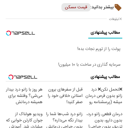
بیشتر بدانید:
قیمت مسکن
تبلیغات
مطالب پیشنهادی
پولت را از تورم نجات بده!
سرمایه گذاری در ساخت با 10 میلیون!
مطالب پیشنهادی
❌تحمل نکن❌ درد
قبل از سفرهای برون
هر روز با زانو درد بیدار
زانو بدون قرص درمان
استانی خلافی خود را
می‌شی؟ وقتشه برای
میشه (پرسشنامه رو
صفر کنید!
همیشه درمانش
پر کن)
کنی✅فرم پر کن
درمان قطعی زانو درد،
زانو درد شب‌ها شما را
ویدیو هولناک از
بدون دارو، بدون
بیدار نگه می‌داره؟
جوان کارتن خوابی که
تزریق، بدون جراحی!
بدون جراحی درمانش
میلیاردر شد. آموزش