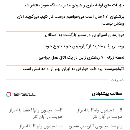
جزئیات متن اولیۀ طرح راهبردی مدیریت تنگه هرمز منتشر شد
پزشکیان: ۴۷ سال است می‌خواهیم درست کار کنیم، می‌گویند الان
وقتش نیست!
دروازه‌بان اسپانیایی در مسیر بازگشت به استقلال
رونمایی رئال مادرید از گران‌ترین خرید تاریخ خود
لحظه زلزله ۷.۱ ریشتری ژاپن در یک اتاق عمل جراحی
اکونومیست: پرداخت عوارض به ایران بهتر از ادامه تنش است
تبلیغات
مطالب پیشنهادی
❗❗200 میلیون وام❗❗ با احراز
❗❗200 میلیون وام❗❗ فقط با احراز
هویت در آبان تتر
هویت در آبان تتر
وام 200 میلیونی آبان تتر. همین
200 میلیون وام ❗❗ با احراز