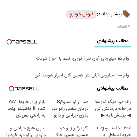
بیشتر بدانید:
فروش خودرو
تبلیغات
مطالب پیشنهادی
وام 15 میلیاردی آبان تتر | فوری، فقط با احراز هویت
وام 200 میلیونی آبان تتر. همین الان احراز هویت کن!
مطالب پیشنهادی
زانو درد دیگه تمومه!
عمل زانو ممنوع❌
بازار پر از خریدار 207
در خانه درمانش کن
درمان قطعی زانو درد
شده !!! ماشینتو اینجا
◀ پرسش‌نامه ▶
بدون جراحی و دارو
به راحتی بفروش
(پرسش نامه)
70٪ تخفیف ویژه +
اگر درگیر زانو درد
بدون هیچ جراحی و
خرید اقساطی با
هستی، همین حالا
دارویی زانو درد خود را