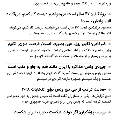
و پیشرفت پایدار تنگۀ هرمز و خلیج‌فارس» در کمیسیون…
پزشکیان: ۴۷ سال است می‌خواهیم درست کار کنیم، می‌گویند
الان وقتش نیست!
مسعود پزشکیان گفت: ۴۷ سال است می‌خواهیم درست کار کنیم، می‌گویند
الان وقتش نیست! ایران خودرو را واگذار کردیم و به تبعش…
ضرغامی: تغییر ریل، عین بصیرت است/ فرصت سوزی نکنیم
وزیر پیشین فرهنگ و ارشاد اسلامی نوشت: «تحولات امروز، فرصت مناسبی
برای حل بسیاری از معضلاتی‌ است که در گذشته، لاینحل به…
جی‌دی ونس: مذاکره با ایران مانند قدم به جلو و عقب است
معاون رئیس‌جمهور تروریست آمریکا گفت: ایرانی‌ها افراد فوق‌العاده دشواری
هستند و یک سیستم چندپاره دارند؛ افرادی در سیستم…
حمایت ترامپ از جی دی ونس برای انتخابات ۲۰۲۸
طبق گزارش‌ها، یکی از مشاوران گفته است که رئیس جمهور به طور خصوصی
تصمیم گرفته است که ونس پس از او رهبری حزب جمهوری خواه…
یوسف پزشکیان: اگر دولت شکست بخورد، ایران شکست