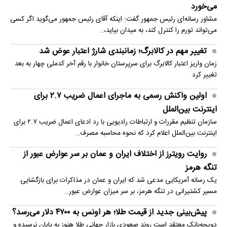
می‌خورد
مشاور رسانه‌ای رئیس جمهور گفت: اینکه آقای رئیس جمهور می‌گوید اگر کسی
می‌تواند تورم را کنترل کند، به میدان بیاید،…
تغییر مهم در کالابرگ؛ زمانبندی‌ شارژ اعتبار عوض شد
زمان واریز اعتبار کالابرگ برای سرپرستان خانوار با رقم آخر کدملی چهار به بعد
تغییر کرد
اولین واکنش رسمی به ماجرای اعمال ضریب ۲.۷ برای
اینترنت بین‌الملل
سازمان تنظیم مقررات و ارتباطات رادیویی با رد ادعای اعمال ضریب ۲.۷ برای
اینترنت بین‌الملل اعلام کرد که نحوه محاسبه مصرف…
روایت رویترز از اختلاف ایران و عمان بر سر عوارض عبور از
تنگه هرمز
یک رسانه آمریکایی مدعی شد که ایران و عمان در مذاکرات برای بازگشایی
مسیر کشتیرانی در تنگه هرمز، بر سر میزان عوارض عبور…
پیش‌بینی جدید از قیمت طلا؛ هر اونس به ۴۷۰۰ دلار می‌رسد؟
دویچه‌بانک معتقد است روند صعودی بازار جهانی طلا هنوز به پایان نرسیده و