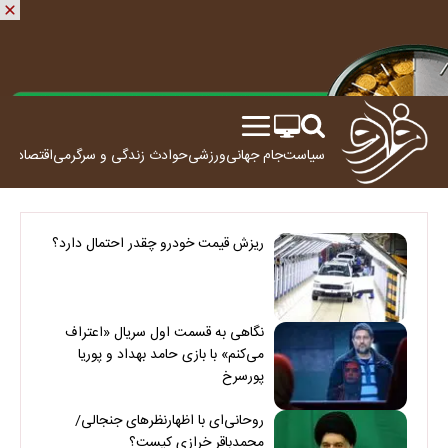
سیاست
جام جهانی
ورزشی
حوادث
زندگی و سرگرمی
اقتصاد
علم
ریزش قیمت خودرو چقدر احتمال دارد؟
نگاهی به قسمت اول سریال «اعتراف
می‌کنم» با بازی حامد بهداد و پوریا
پورسرخ
روحانی‌ای با اظهارنظرهای جنجالی/
محمدباقر خرازی کیست؟