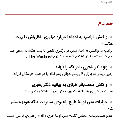
تبلیغات
خط داغ
واکنش ترامپ به ادعاها درباره درگیری لفظی‌اش با پیت
هگست
ترامپ در واکنش به اخبار مبنی بر درگیری لفظی با پیت هگست مدعی شد:
این شایعه توسط "واشنگتن کامپوست" (The Washington…
زلزله ۴ ریشتری بندرلنگه را لرزاند
زمین‌لرزه‌ای به بزرگی ۴ ریشتر حوالی بندر لنگه را در غرب هرمزگان لرزاند.
واکنش محمدباقر خرازی به بیانیه دفتر رهبری
محمدباقر خرازی به بیانیه تکذیبیه دفتر رهبری واکنش نشان داد.
جزئیات متن اولیۀ طرح راهبردی مدیریت تنگه هرمز منتشر
شد
عضو هیئت‌رئیسه مجلس گفت: متن اولیۀ طرح «اقدام راهبردی تأمین امنیت