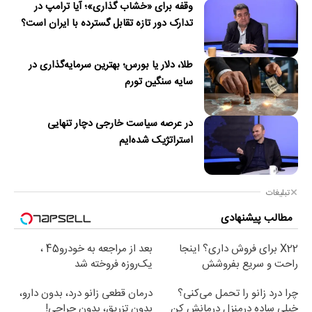
وقفه برای «خشاب گذاری»؛ آیا ترامپ در
تدارک دور تازه تقابل گسترده با ایران است؟
طلا، دلار یا بورس؛ بهترین سرمایه‌گذاری در
سایه سنگین تورم
در عرصه سیاست خارجی دچار تنهایی
استراتژیک شده‌ایم
تبلیغات
مطالب پیشنهادی
X22 برای فروش داری؟ اینجا
بعد از مراجعه به خودرو45 ،
راحت و سریع بفروشش
یک‌روزه فروخته شد
چرا درد زانو را تحمل می‌کنی؟
درمان قطعی زانو درد، بدون دارو،
خیلی ساده درمنزل درمانش کن
بدون تزریق، بدون جراحی!