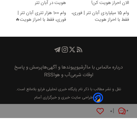
الان احراز هویت کن!
هویت در آبان تتر
وام 15 میلیاردی آبان تتر | فوری،
وام 100 هزار تتری آبان تتر |
فقط با احراز هویت
فوری، فقط با احراز هویت🔥
درباره ما
تماس با ما
آرشیو
پیوند‌ها و آگهی‌ها
پرسش و پاسخ
اوقات شرعی
آب و هوا
RSS
نقل و نشر مطالب با ذکر نام
پايگاه خبری تحليلی فرارو
بلامانع است.
طراحی سایت خبری و خبرگزاری آسام
۰
۰