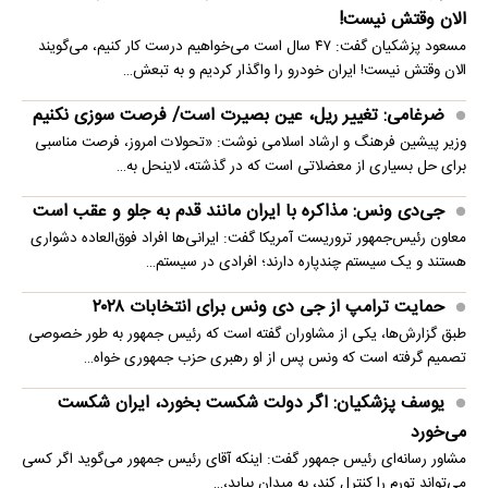
الان وقتش نیست!
مسعود پزشکیان گفت: ۴۷ سال است می‌خواهیم درست کار کنیم، می‌گویند
الان وقتش نیست! ایران خودرو را واگذار کردیم و به تبعش…
ضرغامی: تغییر ریل، عین بصیرت است/ فرصت سوزی نکنیم
وزیر پیشین فرهنگ و ارشاد اسلامی نوشت: «تحولات امروز، فرصت مناسبی
برای حل بسیاری از معضلاتی‌ است که در گذشته، لاینحل به…
جی‌دی ونس: مذاکره با ایران مانند قدم به جلو و عقب است
معاون رئیس‌جمهور تروریست آمریکا گفت: ایرانی‌ها افراد فوق‌العاده دشواری
هستند و یک سیستم چندپاره دارند؛ افرادی در سیستم…
حمایت ترامپ از جی دی ونس برای انتخابات ۲۰۲۸
طبق گزارش‌ها، یکی از مشاوران گفته است که رئیس جمهور به طور خصوصی
تصمیم گرفته است که ونس پس از او رهبری حزب جمهوری خواه…
یوسف پزشکیان: اگر دولت شکست بخورد، ایران شکست
می‌خورد
مشاور رسانه‌ای رئیس جمهور گفت: اینکه آقای رئیس جمهور می‌گوید اگر کسی
می‌تواند تورم را کنترل کند، به میدان بیاید،…