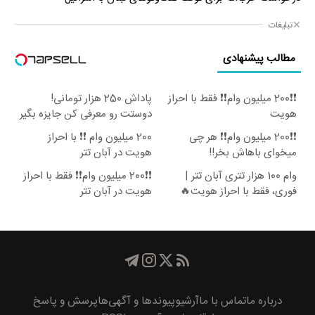
تبلیغات
مطالب پیشنهادی
❗❗200 میلیون وام❗❗ فقط با احراز
پاداش 250 هزار تومانی!
هویت
دوستت رو معرفی کن جایزه بگیر
😍
❗❗200 میلیون وام❗❗ هر چی
200 میلیون وام ❗❗ با احراز
میخوای باهاش بخر!!
هویت در آبان تتر
وام 100 هزار تتری آبان تتر |
❗❗200 میلیون وام❗❗ فقط با احراز
فوری، فقط با احراز هویت🔥
هویت در آبان تتر
درباره ما
تماس با ما
آرشیو
پیوند‌ها و آگهی‌ها
پرسش و پاسخ