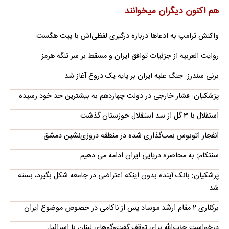
هم اکنون دیگران میخوانند
واکنش ترامپ به ادعاها درباره درگیری لفظی‌اش با پیت هگست
روایت العربیه از جزئیات توافق ایران و مسقط بر سر تنگه هرمز
برنی سندرز: جنگ علیه ایران بر پایه یک دروغ آغاز شد
پزشکیان: فشار خارجی در دولت چهاردهم به بیشترین حد خود رسیده
استقلال با ۳ گل از سد استقلال خوزستان گذشت
انفجار اتوبوس بمب‌گذاری شده در منطقه دروزی‌نشین دمشق
سنتکام: به محاصره دریایی ایران ادامه می دهیم
پزشکیان: بانک آینده بدون اینکه اعتراضی در جامعه شکل بگیرد، بسته
شد
برکناری ۲ مقام ارشد موساد پس از ناکامی در خصوص موضوع ایران
درخواست حزب‌الله برای توقف گفت‌وگوهای لبنان با اسرائیل