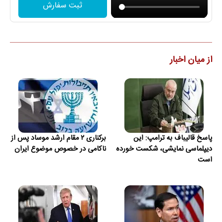
ثبت سفارش
از میان اخبار
پاسخ قالیباف به ترامپ: این
برکناری ۲ مقام ارشد موساد پس از
دیپلماسی نمایشی، شکست خورده
ناکامی در خصوص موضوع ایران
است