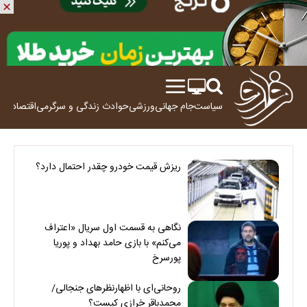
سیاست
جام جهانی
ورزشی
حوادث
زندگی و سرگرمی
اقتصاد
علم
ریزش قیمت خودرو چقدر احتمال دارد؟
نگاهی به قسمت اول سریال «اعتراف
می‌کنم» با بازی حامد بهداد و پوریا
پورسرخ
روحانی‌ای با اظهارنظرهای جنجالی/
محمدباقر خرازی کیست؟