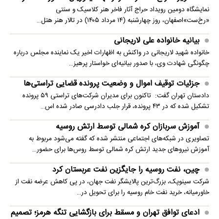
نمایشگاه دومین رویداد حراج آثار فاخر هنر کلاسیک و سنتی
«رخ‌ست»اصفهان، روز چهارشنبه (۱۴ مرداد ۱۴۰۵) در تالار هنر هتل…
بیانیه خانواده علی لاریجانی
خانواده شهید لاریجانی در واکنش به اظهارات اخیر یک نماینده مجلس درباره
چگونگی شهادت وی، با صدور بیانیه‌ای خواستار پرهیز…
جزئیات توقیف اموال و وضعیت پرونده قضایی تراستی‌ها
دادستان تهران گفت: تاکنون برای مدیران شرکت‌های تراستی ۵۹ پرونده
تشکیل شده که در ۴۳ پرونده، قرار جلب دادرسی صادر شده اس…
آموزش سربازان کره شمالی توسط ارتش روسیه
تصاویری در شبکه‌های اجتماعی منتشر شده که گفته می‌شود مربوط به
آموزش نیروهای جدید ارتش کره شمالی توسط روس‌ها برای حضور…
چین، نفت روسیه را جایگزین نفت عربستان کرد
شرکت سینوپک، بزرگ‌ترین پالایشگر نفت جهان، در پی کاهش عرضه نفت از
خاورمیانه، خرید نفت خام روسیه را برای تحویل در…
ادعای توافق تهران و مسقط برای بازگشایی تنگه هرمز؛ تصمیم