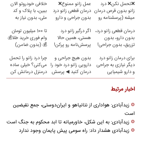
❌تحمل نکن❌ درد
عمل زانو ممنوع❌
خلافی خودروتو الان
زانو بدون قرص درمان
درمان قطعی زانو درد
ببین، با پلاک و کد
میشه (پرسشنامه رو
بدون جراحی و دارو
ملی، بدون نیاز به
پر کن)
(پرسش نامه)
مراجعه حضوری
درمان قطعی زانو درد،
اگر درگیر زانو درد
تا 100 میلیون تومان
بدون دارو، بدون
هستی، همین حالا
وام فوری خرید طلا💰
تزریق، بدون جراحی!
پرسش‌نامه رو پرکن!
💰 (بدون ضامن)
(پرسش‌نامه)
برای درمان زانو درد
بدون هیچ جراحی و
چرا درد زانو را تحمل
دیگر نیازی به جراحی
دارویی زانو درد خود را
می‌کنی؟ خیلی ساده
و دارو شیمیایی
درمان کنید ◀ پرسش
درمنزل درمانش کن
نیست(پرسش‌نامه)
نامه ▶
اخبار مرتبط
زیدآبادی: هواداری از نتانیاهو و ایران‌دوستی، جمع نقیضین
است
زیدآبادی: به این شکل، خاورمیانه تا ابد محکوم به جنگ است
زیدآبادی هشدار داد: راه سومی پیش پایمان وجود ندارد