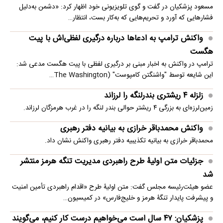
مسعود پزشکیان در گفت و گوی تلویزیونی خود اظهار کرد: «دشمن به‌دلیل
فشارهایی که آورد و تحریم‌هایی که به‌کار بست، انتظار…
واکنش ترامپ به ادعاها درباره درگیری لفظی‌اش با پیت
هگست
ترامپ در واکنش به اخبار مبنی بر درگیری لفظی با پیت هگست مدعی شد:
این شایعه توسط "واشنگتن کامپوست" (The Washington…
زلزله ۴ ریشتری بندرلنگه را لرزاند
زمین‌لرزه‌ای به بزرگی ۴ ریشتر حوالی بندر لنگه را در غرب هرمزگان لرزاند.
واکنش محمدباقر خرازی به بیانیه دفتر رهبری
محمدباقر خرازی به بیانیه تکذیبیه دفتر رهبری واکنش نشان داد.
جزئیات متن اولیۀ طرح راهبردی مدیریت تنگه هرمز منتشر
شد
عضو هیئت‌رئیسه مجلس گفت: متن اولیۀ طرح «اقدام راهبردی تأمین امنیت
و پیشرفت پایدار تنگۀ هرمز و خلیج‌فارس» در کمیسیون…
پزشکیان: ۴۷ سال است می‌خواهیم درست کار کنیم، می‌گویند