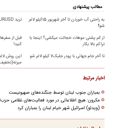
مطالب پیشنهادی
به راحتی آب خوردن تا آخر شهریور 15کیلو لاغر
ترید EURUSD با اسپرد از صفر پیپ
شو❗
از کم پشتی موهات خجالت میکشی؟ اینجا با
قبل از سفرها
تراکم بالا بکار
کنید!
تا آخر جام جهانی با پودر جلبک7 کیلو لاغر شو
این روش لاغر
میزنه(تخفیف 
اخبار مرتبط
بمباران جنوب لبنان توسط جنگنده‌های صهیونیست
مکرون: هیچ اطلاعاتی در مورد فعالیت‌های نظامی حزب‌ا
(ویدئو) اسرائیل شهر خیام لبنان را بمباران کرد