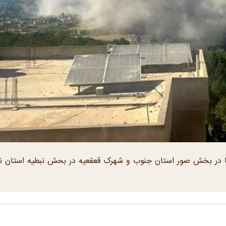
 در بخش صور استان جنوب و شهرک قعقعیه در بحش نبطیه استان نب