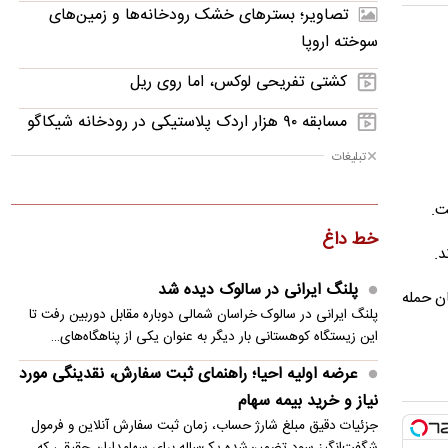
تصاویر؛ بسترهای خشک رودخانه‌ها و زمین‌های
سوخته اروپا
کشتی تفریحی لوکس، اما روی ریل
مسابقه ۹۰ هزار اردک پلاستیکی در رودخانه شیکاگو
تبلیغات
تصاویر؛ ترشیز غرق در عطر انگور
ریسک خرید کدام سکه بیشتر است؟
ت.
خط داغ
تصاویر؛ مراسم تحلیف رئیس‌جمهور جدید کلمبیا
د.
آب‌گرفتگی خیابان‌های صنعا در پی بارش شدید
پلنگ ایرانی در سالوک دیده شد
ن حمله
پلنگ ایرانی در سالوک خراسان شمالی دوباره مقابل دوربین رفت تا
واکنش ابراهیم عزیزی به توافق مکه/هیچ خطایی
این زیستگاه کوهستانی بار دیگر به عنوان یکی از پناهگاه‌های…
بی‌پاسخ نمی‌ماند
عرضه اولیه احیا؛ راهنمای ثبت سفارش، نقدینگی مورد
سفر ویتکاف و کوشنر به روسیه و اوکراین
نیاز و خرید بیمه سهام
جزئیات دقیق مبلغ شارژ حساب، زمان ثبت سفارش آنلاین و فرمول
شگفت‌انگیز سود تضمین‌شده یک‌ساله برای سهامداران حقیقی که