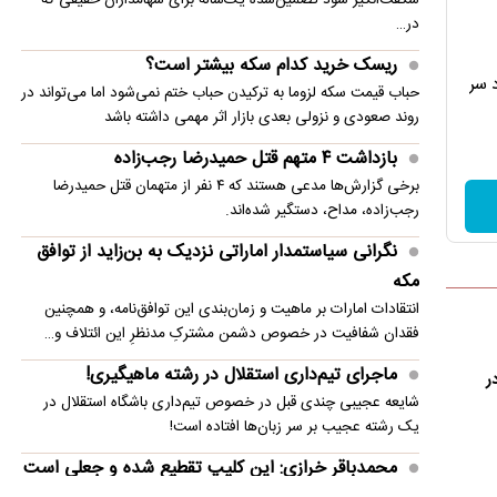
در…
ریسک خرید کدام سکه بیشتر است؟
 سر
حباب قیمت سکه لزوما به ترکیدن حباب ختم نمی‌شود اما می‌تواند در
روند صعودی و نزولی بعدی بازار اثر مهمی داشته باشد
بازداشت ۴ متهم قتل حمیدرضا رجب‌زاده
برخی گزارش‌ها مدعی هستند که ۴ نفر از متهمان قتل حمیدرضا
رجب‌زاده، مداح، دستگیر شده‌اند.
نگرانی سیاستمدار اماراتی نزدیک به بن‌زاید از توافق
مکه
انتقادات امارات بر ماهیت و زمان‌بندی این توافق‌نامه، و همچنین
فقدان شفافیت در خصوص دشمن مشترکِ مدنظرِ این ائتلاف و…
ماجرای تیم‌داری استقلال در رشته ماهیگیری!
ر
شایعه عجیبی چندی قبل در خصوص تیم‌داری باشگاه استقلال در
یک رشته عجیب بر سر زبان‌ها افتاده است!
محمدباقر خرازی: این کلیپ تقطیع شده و جعلی است
کلیپ دیگری از دبیرکل تشکیلات موسوم به حزب‌الله ایران در