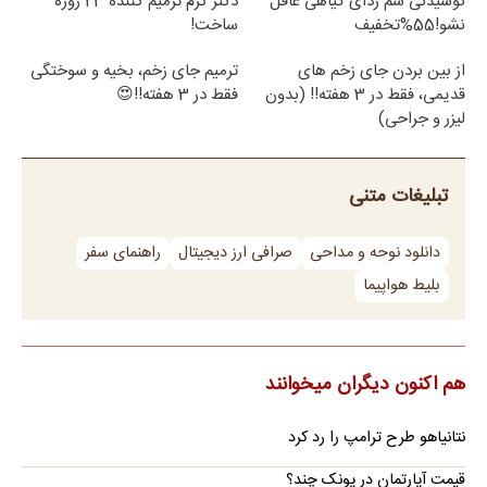
نوشیدنی سم زدای گیاهی غافل
دکتر کرم ترمیم کننده 23 روزه
نشو!55%تخفیف
ساخت!
از بین بردن جای زخم های
ترمیم جای زخم، بخیه و سوختگی
قدیمی، فقط در 3 هفته!! (بدون
فقط در 3 هفته!!😍
لیزر و جراحی)
تبلیغات متنی
دانلود نوحه و مداحی
صرافی ارز دیجیتال
راهنمای سفر
بلیط هواپیما
هم اکنون دیگران میخوانند
نتانیاهو طرح ترامپ را رد کرد
قیمت آپارتمان در پونک چند؟