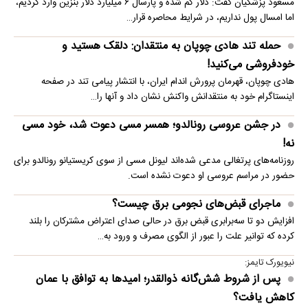
مسعود پزشکیان گفت: دلار کم شده و پارسال ۶ میلیارد دلار بنزین وارد کردیم،
اما امسال پول نداریم، در شرایط محاصره قرار…
حمله تند هادی چوپان به منتقدان: دلقک هستید و
خودفروشی می‌کنید!
هادی چوپان، قهرمان پرورش اندام ایران، با انتشار پیامی تند در صفحه
اینستاگرام خود به منتقدانش واکنش نشان داد و آنها را…
در جشن عروسی رونالدو؛ همسر مسی دعوت شد، خود مسی
نه!
روزنامه‌های پرتغالی مدعی شده‌اند لیونل مسی از سوی کریستیانو رونالدو برای
حضور در مراسم عروسی او دعوت نشده است.
ماجرای قبض‌های نجومی برق چیست؟
افزایش دو تا سه‌برابری قبض برق در حالی صدای اعتراض مشترکان را بلند
کرده که توانیر علت را عبور از الگوی مصرف و ورود به…
نیویورک تایمز:
پس از شروط شش‌گانه ذوالقدر؛ امیدها به توافق با عمان
کاهش یافت؟