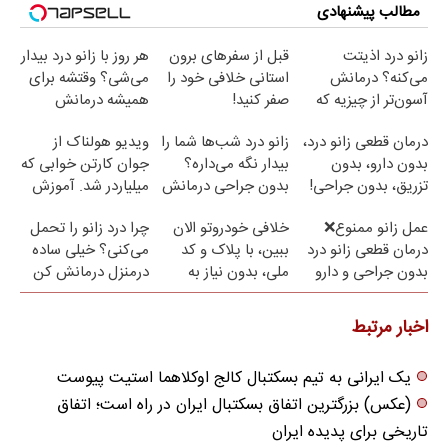
مطالب پیشنهادی
زانو درد اذیتت
قبل از سفرهای برون
هر روز با زانو درد بیدار
می‌کنه؟ درمانش
استانی خلافی خود را
می‌شی؟ وقتشه برای
آسون‌تر از چیزیه که
صفر کنید!
همیشه درمانش
فکر
کنی✅فرم پر کن
درمان قطعی زانو درد،
زانو درد شب‌ها شما را
ویدیو هولناک از
می‌کنی✅پرسشنامه
بدون دارو، بدون
بیدار نگه می‌داره؟
جوان کارتن خوابی که
تزریق، بدون جراحی!
بدون جراحی درمانش
میلیاردر شد. آموزش
(پرسش‌نامه)
کن!
رایگان
عمل زانو ممنوع❌
خلافی خودروتو الان
چرا درد زانو را تحمل
درمان قطعی زانو درد
ببین، با پلاک و کد
می‌کنی؟ خیلی ساده
بدون جراحی و دارو
ملی، بدون نیاز به
درمنزل درمانش کن
(پرسش نامه)
مراجعه حضوری
اخبار مرتبط
یک ایرانی به تیم بسکتبال کالج اوکلاهما استیت پیوست
(عکس) بزرگترین اتفاق بسکتبال ایران در راه است؛ اتفاق
تاریخی برای پدیده ایران