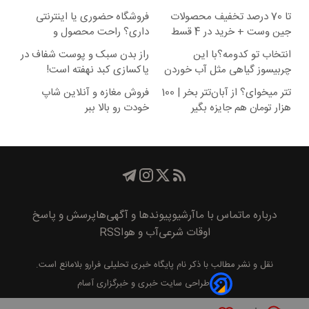
تا 70 درصد تخفیف محصولات
فروشگاه حضوری یا اینترنتی
جین وست + خرید در 4 قسط
داری؟ راحت محصول و
خدماتت رو بفروش
انتخاب تو کدومه؟با این
راز بدن سبک و پوست شفاف در
چربیسوز گیاهی مثل آب خوردن
پاکسازی کبد نهفته است!
لاغر شو!خرید60%تخفیف
تتر میخوای؟ از آبان‌تتر بخر | 100
فروش مغازه و آنلاین شاپ
هزار تومان هم جایزه بگیر
خودت رو بالا ببر
درباره ما
تماس با ما
آرشیو
پیوند‌ها و آگهی‌ها
پرسش و پاسخ
اوقات شرعی
آب و هوا
RSS
نقل و نشر مطالب با ذکر نام
پايگاه خبری تحليلی فرارو
بلامانع است.
طراحی سایت خبری و خبرگزاری آسام