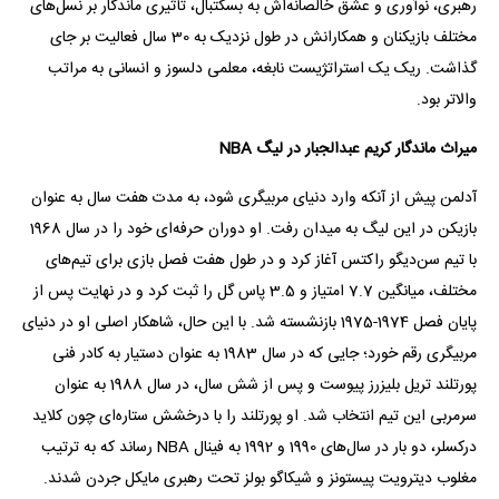
رهبری، نوآوری و عشق خالصانه‌اش به بسکتبال، تأثیری ماندگار بر نسل‌های
مختلف بازیکنان و همکارانش در طول نزدیک به 30 سال فعالیت بر جای
گذاشت. ریک یک استراتژیست نابغه، معلمی دلسوز و انسانی به مراتب
والاتر بود.
میراث ماندگار کریم عبدالجبار در لیگ NBA
آدلمن پیش از آنکه وارد دنیای مربیگری شود، به مدت هفت سال به عنوان
بازیکن در این لیگ به میدان رفت. او دوران حرفه‌ای خود را در سال 1968
با تیم سن‌دیگو راکتس آغاز کرد و در طول هفت فصل بازی برای تیم‌های
مختلف، میانگین 7.7 امتیاز و 3.5 پاس گل را ثبت کرد و در نهایت پس از
پایان فصل 1974-1975 بازنشسته شد. با این حال، شاهکار اصلی او در دنیای
مربیگری رقم خورد؛ جایی که در سال 1983 به عنوان دستیار به کادر فنی
پورتلند تریل بلیزرز پیوست و پس از شش سال، در سال 1988 به عنوان
سرمربی این تیم انتخاب شد. او پورتلند را با درخشش ستاره‌ای چون کلاید
درکسلر، دو بار در سال‌های 1990 و 1992 به فینال NBA رساند که به ترتیب
مغلوب دیترویت پیستونز و شیکاگو بولز تحت رهبری مایکل جردن شدند.