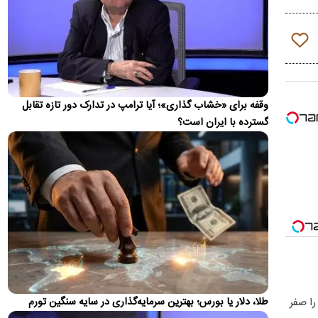
زمین‌لرزه‌ای به بزرگی ۴ ریشتر حوالی بندر لنگه را در غرب هرمزگان
لرزاند.
واکنش محمدباقر خرازی به بیانیه دفتر رهبری
محمدباقر خرازی به بیانیه تکذیبیه دفتر رهبری واکنش نشان داد.
جزئیات متن اولیۀ طرح راهبردی مدیریت تنگه هرمز
وقفه برای «خشاب گذاری»؛ آیا ترامپ در تدارک دور تازه تقابل
منتشر شد
گسترده با ایران است؟
عضو هیئت‌رئیسه مجلس گفت: متن اولیۀ طرح «اقدام راهبردی
تأمین امنیت و پیشرفت پایدار تنگۀ هرمز و خلیج‌فارس» در
کمیسیون…
پزشکیان: ۴۷ سال است می‌خواهیم درست کار کنیم،
می‌گویند الان وقتش نیست!
مسعود پزشکیان گفت: ۴۷ سال است می‌خواهیم درست کار کنیم،
می‌گویند الان وقتش نیست! ایران خودرو را واگذار کردیم و به
تبعش…
ضرغامی: تغییر ریل، عین بصیرت است/ فرصت
سوزی نکنیم
را صفر
طلا، دلار یا بورس؛ بهترین سرمایه‌گذاری در سایه سنگین تورم