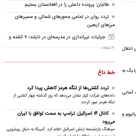
طالبان: پرونده داعش را در افغانستان بستیم
تردد روان در تمامی محورهای شمالی و مسیرهای
مرزهای اربعین
جزئیات تیراندازی در مدرسه‌ای در تایلند؛ ۷ کشته و
۳۰ زخمی تا این لحظه
تبلیغات
پ برای انتقال
شاه‌ماهی نقل و انتقالات در تور پرسپولیس؛ منتظر
باشید!
ده تا سطح نزدیک به
خط داغ
فاجعه‌ای که میلاد محمدی به بار آورد!
تردد کشتی‌ها از تنگه هرمز کاهش پیدا کرد
شهادت ۱۲۵۴ فلسطینی در غزه از آغاز آتش‌بس تاکنون
 آسانی
داده‌های شرکت کپلر نشان می‌دهد که روز گذشته چهار کشتی از
ترامپ تحقیقات درباره درز اطلاعات ذخایر تسلیحاتی
تنگه هرمز عبور کردند.
آمریکا را آغاز کرد
کانال ۱۴ اسرائیل: ترامپ به سمت توافق با ایران
نیوم و
می‌رود
بلوف رسانه‌ای یا بمب واقعی؛ مذاکره استقلال با سردار
سرهنگ بازنشسته ارتش اسرائیل اعلام کرد: آمریکا به دنبال رویارویی
آزمون!
نیست و در پی توافق با تهران است.