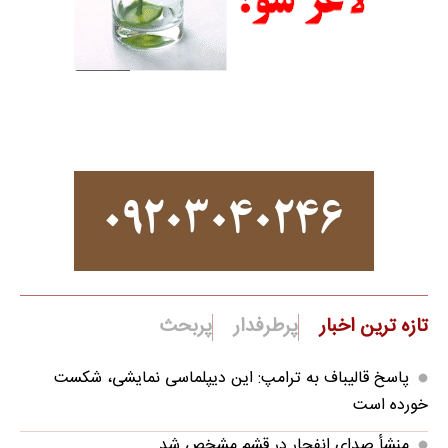
تازه ترین اخبار
پرطرفدار
پربحث
پاسخ قالیباف به ترامپ: این دیپلماسی نمایشی، شکست
خورده است
منشأ صدای انفجار در قشم مشخص شد