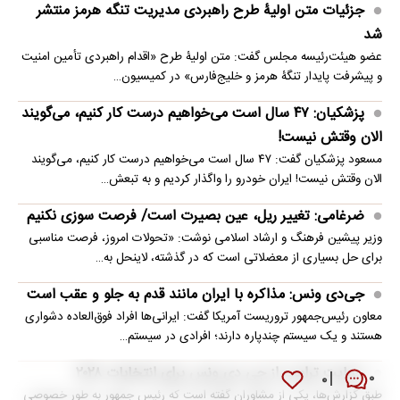
جزئیات متن اولیۀ طرح راهبردی مدیریت تنگه هرمز منتشر
شد
عضو هیئت‌رئیسه مجلس گفت: متن اولیۀ طرح «اقدام راهبردی تأمین امنیت
و پیشرفت پایدار تنگۀ هرمز و خلیج‌فارس» در کمیسیون…
پزشکیان: ۴۷ سال است می‌خواهیم درست کار کنیم، می‌گویند
الان وقتش نیست!
مسعود پزشکیان گفت: ۴۷ سال است می‌خواهیم درست کار کنیم، می‌گویند
الان وقتش نیست! ایران خودرو را واگذار کردیم و به تبعش…
ضرغامی: تغییر ریل، عین بصیرت است/ فرصت سوزی نکنیم
وزیر پیشین فرهنگ و ارشاد اسلامی نوشت: «تحولات امروز، فرصت مناسبی
برای حل بسیاری از معضلاتی‌ است که در گذشته، لاینحل به…
جی‌دی ونس: مذاکره با ایران مانند قدم به جلو و عقب است
معاون رئیس‌جمهور تروریست آمریکا گفت: ایرانی‌ها افراد فوق‌العاده دشواری
هستند و یک سیستم چندپاره دارند؛ افرادی در سیستم…
حمایت ترامپ از جی دی ونس برای انتخابات ۲۰۲۸
۰
۰
طبق گزارش‌ها، یکی از مشاوران گفته است که رئیس جمهور به طور خصوصی