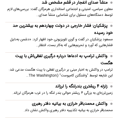
منشأ صدای انفجار در قشم مشخص شد
معاون سیاسی، امنیتی و اجتماعی استانداری هرمزگان گفت: بررسی‌های لازم
توسط دستگاه‌های مسئول برای شناسایی منشأ صدای…
پزشکیان: فشار خارجی در دولت چهاردهم به بیشترین حد
خود رسیده
مسعود پزشکیان در گفت و گوی تلویزیونی خود اظهار کرد: «دشمن به‌دلیل
فشارهایی که آورد و تحریم‌هایی که به‌کار بست، انتظار…
واکنش ترامپ به ادعاها درباره درگیری لفظی‌اش با پیت
هگست
ترامپ در واکنش به اخبار مبنی بر درگیری لفظی با پیت هگست مدعی شد:
این شایعه توسط "واشنگتن کامپوست" (The Washington…
زلزله ۴ ریشتری بندرلنگه را لرزاند
زمین‌لرزه‌ای به بزرگی ۴ ریشتر حوالی بندر لنگه را در غرب هرمزگان لرزاند.
واکنش محمدباقر خرازی به بیانیه دفتر رهبری
محمدباقر خرازی به بیانیه تکذیبیه دفتر رهبری واکنش نشان داد.