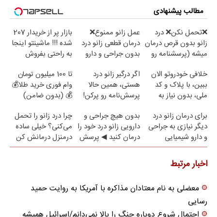
مطالب پیشنهادی
❌تحمل نکن❌ درد
عمل زانو ممنوع❌
بازار پر از خریدار 207
زانو بدون قرص درمان
درمان قطعی زانو درد
شده !!! ماشینتو اینجا
میشه (پرسشنامه رو
بدون جراحی و دارو
به راحتی بفروش
پر کن)
(پرسش نامه)
خلافی خودروتو الان
اگر درگیر زانو درد
تا 100 میلیون تومان
ببین، با پلاک و کد
هستی، همین حالا
وام فوری خرید طلا💰
ملی، بدون نیاز به
پرسش‌نامه رو پرکن!
💰 (بدون ضامن)
مراجعه حضوری
برای درمان زانو درد
بدون هیچ جراحی و
چرا درد زانو را تحمل
دیگر نیازی به جراحی
دارویی زانو درد خود را
می‌کنی؟ خیلی ساده
و دارو شیمیایی
درمان کنید ◀ پرسش
درمنزل درمانش کن
نیست(پرسش‌نامه)
نامه ▶
اخبار مرتبط
معضلی به نام معتادان مذاکره با آمریکا به روایت حمید
رسایی
احتمال شروع دوباره جنگ را بالا نمی‌دانم/اسرائیل همیشه