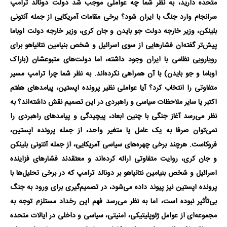
متحده دارید، به نظر شما چه عواملی موجب شد دولت دونالد ترامپ
سرانجام وارد جنگ با ایران شود؟ برخی مقامات آمریکایی از جمله آنتونی
بلینکن، وزیر خارجه دولت جو بایدن و جان کری، وزیر خارجه دولت اوباما
پیش‌تر گفته‌ان فشارهایی از سوی اسرائیل و شخص بنیامین نتانیاهو برای
رویارویی نظامی با ایران وجود داشته، اما دولت‌های متبوعشان (باراک
اوباما و جو بایدن) با آن همراهی نکرده‌اند. به نظر شما چرا ترامپ مسیر
متفاوتی را انتخاب کرد؟ آیا عواملی نظیر پرونده اپستین، پیامدهای هفتم
اکتبر یا سایر ملاحظات سیاسی و راهبردی در این تصمیم نقش داشته‌اند؟ به
نظر می‌رسد آغاز جنگی با چنین ابعاد، پیچیدگی و پیامدهای راهبردی را
نمی‌توان صرفا به یک عامل یا متغیر واحد، از جمله پرونده اپستین،
فروکاست. هرچند برخی چهره‌های سیاسی آمریکایی، از جمله آنتونی بلینکن
و جان کری، روایت متفاوتی ارائه کرده‌اند و معتقدند فشارهای فزاینده
اسرائیل و شخص بنیامین نتانیاهو بر دونالد ترامپ که در برخی تحلیل‌ها با
پرونده اپستین نیز پیوند داده می‌شود، در تصمیم‌گیری برای ورود به جنگ
بی‌تأثیر نبوده است، اما به نظر می‌رسد فهم این رخداد مستلزم توجه به
مجموعه‌ای از عوامل ژئوپلیتیکی، امنیتی، سیاسی و داخلی در ایالات متحده