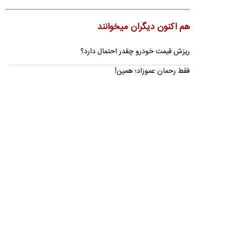
خبرنگار المیادین در تهران از وجود چشم‌اندازی مثبت برای حل‌وفصل
پرونده تنگه هرمز خبر داده و مدعی شده است ایران و عمان…
هم اکنون دیگران میخوانند
آمریکا برخی تحریم‌ها علیه هوانوردی ایران را لغو کرد
ریزش قیمت خودرو چقدر احتمال دارد؟
وزارت خزانه‌داری آمریکا نام چند شرکت هواپیمایی مرتبط با ایران را
از فهرست تحریم‌های خود خارج کرد.
فقط رحمان عموزاد؛ همین!
ادعای سی‌بی‌اس: توافق تنگه هرمز شامل عوارض عبور
کشتی‌ها نیست
طبق ادعای یک رسانه آمریکایی به نقل از برخی منابع، مذاکره جدید
ایران و عمان عوارض یا هزینه خدمات برای عبور از این آبراه…
رویترز: یک توییت ترامپ می‌تواند همه‌چیز را به هم
بزند
رویترز با اشاره به حساسیت جزئیات مذاکرات هشدار داده است که
«یک توییت از ترامپ می‌تواند باعث فروپاشی کل ماجرا شود.»
مقام خلیجی: شانس توافق ایران و آمریکا تا جمعه
«۵۰-۵۰» است
در حالی که واشنگتن از نزدیک شدن به توافق با تهران سخن