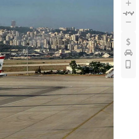
پ
،
پـ