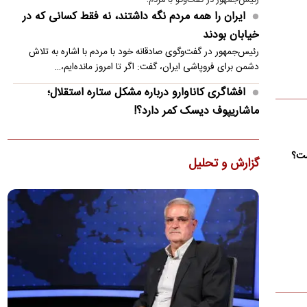
رئیس‌جمهور در گفت‌وگو با مردم؛
ایران را همه مردم نگه داشتند، نه فقط کسانی که در
خیابان بودند
رئیس‌جمهور در گفت‌وگوی صادقانه خود با مردم با اشاره به تلاش
دشمن برای فروپاشی ایران، گفت: اگر تا امروز مانده‌ایم،…
افشاگری کاناوارو درباره مشکل ستاره استقلال؛
ماشاریپوف دیسک کمر دارد؟!
فابیو کاناوارو با تشریح تلاش‌های انجام‌شده برای رساندن جلال‌الدین
ماشاریپوف به جام جهانی تأکید کرد که برخلاف تصورها،…
ست؟
گزارش و تحلیل
کنوانسیون دریای خزر چیست و سهم ایران از آن چه
می‌شود؟
دولت لایحه الحاق ایران به کنوانسیون حقوقی دریای خزر را پس از
هشت سال به مجلس ارسال کرد. جزئیات این کنوانسیون، روند…
ذوق مهران غفوریان از بازیگر شدن دخترش
مهران غفوریان درباره حضور دختر هفت‌ساله‌اش، هانا غفوریان، در
سریال «کلاغ» گفت که پیشنهاد بازی او را مهدی زمین‌پرداز…
ظریف: چین و روسیه شرکای مهم ایران هستند، اما نه