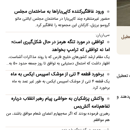
نوازش بچه مرال؛ مهری که می‌تواند به قیمت جانش
ورود غافلگیرکننده کاپی‌باراها به ساختمان مجلس
تمام شود!
حضور غیرمنتظره چند کاپی‌بارا در ساختمان مجلس ایالتی ماتو
توافق موقت ایران و آمریکا در یک‌قدمی امضا؟/
گروسو برزیل، کارکنان این مجموعه را غافلگیر کرد.
جزئیات توافق احتمالی و چراغ سبز بازار
سی‌ان‌ان:
عطیل
توافقی در مورد تنگه هرمز در حال شکل‌گیری است؛
مرگ هولناک یک گربه پس از پرتاب از طبقه
اما نه توافقی که ترامپ بخواهد
دوازدهم
یک مقام ارشد کشورهای خلیج فارس که با روند مذاکرات آشناست،
فحاشی و حمله فیگو به اینفانتینو
اظهار داشت که احتمال دستیابی به توافق تا روز جمعه حدود ۵۰ به…
برخورد قطعه ۴ تنی از موشک اسپیس ایکس به ماه
ه تعطیل
یک قطعه ۴ تنی از موشک اسپیس ایکس به طور غیر عمد به ماه
برخورد کرد.
دهند و
واکنش پزشکیان به حواشی پیام رهبر انقلاب درباره
تفاهم‌نامه آتش‌بس
رهبری فرموده بودند که اگر سه‌چهارم اعضای شعام موافق باشند، من
هم موافقم.