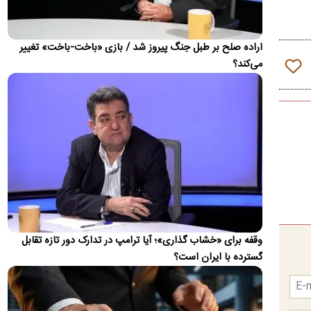
جایگزین همه جهان
دیپلمات پیشین ایران بیان کرد که چین و روسیه شرکای مهم ایران در
آینده خواهند بود، اما این روابط نباید جایگزین تعامل با…
اراده صلح بر طبل جنگ پیروز شد / بازی «باخت-باخت» تغییر
می‌کند؟
ویدئو؛ جزئیات و لحظه وقوع حادثه امنیتی برای
بالگرد ترامپ
حادثه امنیتی برای بالگرد دونالد ترامپ پس از آن رخ داد که
Marine One در ۴ آگوست از فرودگاه الیپس خارج شد، در حالی
که…
این گزارش به روز می‌شود...
اطلاعات تازه از شنیده شدن صدای انفجار در بحرین
برخی منابع عربی شنیدن صدای انفجار در کشور بحرین را تایید
کردند.
تصاویر؛ رونق بازار سبز شیراز
وقفه برای «خشاب گذاری»؛ آیا ترامپ در تدارک دور تازه تقابل
با آغاز فصل برداشت غوره در شیراز، کارگاه‌های سنتی آبغوره‌گیری بار
گسترده با ایران است؟
دیگر رونق گرفته‌اند. تهیه آبغوره تازه از غوره‌های…
تصاویر ماهواره‌ای از نشت نفت کشتی یونانی در تنگه