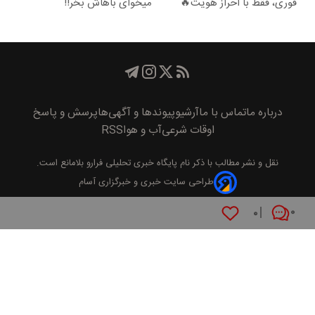
فوری، فقط با احراز هویت🔥
میخوای باهاش بخر!!
درباره ما
تماس با ما
آرشیو
پیوند‌ها و آگهی‌ها
پرسش و پاسخ
اوقات شرعی
آب و هوا
RSS
نقل و نشر مطالب با ذکر نام
پايگاه خبری تحليلی فرارو
بلامانع است.
طراحی سایت خبری و خبرگزاری آسام
۰
۰