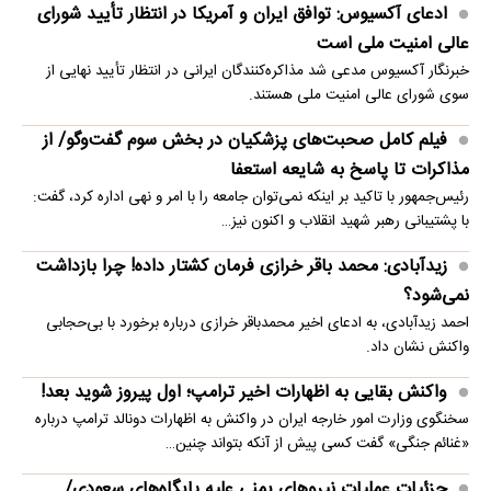
ادعای آکسیوس: توافق ایران و آمریکا در انتظار تأیید شورای
عالی امنیت ملی است
خبرنگار آکسیوس مدعی شد مذاکره‌کنندگان ایرانی در انتظار تأیید نهایی از
سوی شورای عالی امنیت ملی هستند.
فیلم کامل صحبت‌های پزشکیان در بخش سوم گفت‌وگو/ از
مذاکرات تا پاسخ به شایعه استعفا
رئیس‌جمهور با تاکید بر اینکه نمی‌توان جامعه را با امر و نهی اداره کرد، گفت:
با پشتیبانی رهبر شهید انقلاب و اکنون نیز…
زیدآبادی: محمد باقر خرازی فرمان کشتار داده! چرا بازداشت
نمی‌شود؟
احمد زیدآبادی، به ادعای اخیر محمدباقر خرازی درباره برخورد با بی‌حجابی
واکنش نشان داد.
واکنش بقایی به اظهارات اخیر ترامپ؛ اول پیروز شوید بعد!
سخنگوی وزارت امور خارجه ایران در واکنش به اظهارات دونالد ترامپ درباره
«غنائم جنگی» گفت کسی پیش از آنکه بتواند چنین…
جزئیات عملیات نیروهای یمنی علیه پایگاه‌های سعودی/