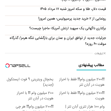
قیمت دلار، طلا و سکه امروز شنبه ۱۷ مرداد ۱۴۰۵
رونمایی از ۲ خرید جدید پرسپولیس؛ همین امروز!
برکناری ناگهانی یک سپهبد ارتش آمریکا؛ ماجرا چیست؟
جزئیات جدید از توافق ایران و عمان برای بازگشایی تنگه هرمز/ گذرگاه
موقت ۶۰ روزه؟
تبلیغات
مطالب پیشنهادی
❗❗200 میلیون وام❗❗ فقط با احراز
یخچال ویترینی 9 فوت ایستکول
هویت در آبان تتر
(جدید)
❗❗200 میلیون وام❗❗ فقط با احراز
200 میلیون وام ❗❗ با احراز
هویت
هویت در آبان تتر
وام 100 هزار تتری آبان تتر |
❗❗200 میلیون وام❗❗ هر چی