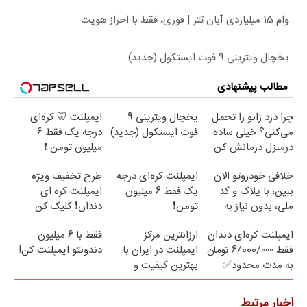
وام 15 میلیاردی آبان تتر | فوری، فقط با احراز هویت
یخچال ویترینی 9 فوت ایستکول (جدید)
مطالب پیشنهادی
چرا درد زانو را تحمل
یخچال ویترینی 9
ایمپلنت 🦷 کره‌ای
می‌کنی؟ خیلی ساده
فوت ایستکول (جدید)
درجه یک فقط 6
درمنزل درمانش کن
میلیون تومن ❗
خلافی خودروتو الان
ایمپلنت کره‌ای درجه
طرح تخفیف ویژه
ببین، با پلاک و کد
یک فقط 6 میلیون
ایمپلنت کره ای
ملی، بدون نیاز به
تومن❗
دندان❗ کلیک کن
مراجعه حضوری
ایمپلنت کره‌ای دندان
ارزانترین مرکز
فقط با 6 میلیون
فقط 6/000/۰۰۰ تومان
ایمپلنت در ایران با
دندونتو ایمپلنت کن!
به مدت محدود✅
بهترین کیفیت و
قیمت
اخبار مرتبط