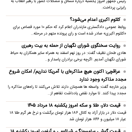
رئیس جمهور امروز یکشنبه درباره مسائل و مشکلات کشور با رهبر انقلاب به
رایزنی پرداخت.
کلثوم اکبری اعدام می‌شود؟
روابط عمومی دادگستری مازندران اعلام کرد که حکم ۱۰ مورد قصاص برای
«کلثوم اکبری» صادر شده است و رای پرونده متهم در مرحله…
روایت سخنگوی شورای نگهبان از حمله به بیت رهبری
هادی طحان نظیف گفت: در روز نهم اسفند به همراه سایر همکاران به حیاط
شورای نگهبان آمدیم. اگرچه برخی برادران پاسدار و…
عراقچی: اکنون هیچ مذاکره‌ای با آمریکا نداریم/ امکان شروع
مجدد مذاکره وجود ندارد
وزیر خارجه گفت: واسطه ها همچنان دارند تلاش می‌کنند تا راه‌های مذاکره را
مجدد پیدا کنند. تا موارد نقض یادداشت تفاهم از…
قیمت دلار، طلا و سکه امروز یکشنبه ۱۸ مرداد ۱۴۰۵
قیمت دلار در بازار آزاد به کانال ۱۸۶ هزار تومان برگشت و نرخ هر گرم طلا ۱۸
عیار ۱۸ میلیون و ۸۴۶ هزار تومان شد
قیمت گوشی سامسونگ، شیائومی و آیفون امروز یکشنبه ۱۸