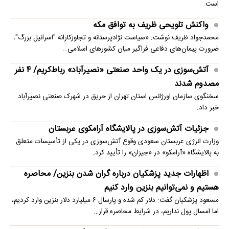
است.
واکنش تلویحی ظریف به توافق مکه
محمدجواد ظریف نوشت: «سیاست نژادپرستانه و تجاوزکارانه "اسرائیل بزرگ"،
ضرورت پیمان‌های دفاعی فراگیر میان کشورهای اسلامی…
آتش‌سوزی در یک واحد صنعتی «نصیرآباد» رباط‌کریم/ ۴ نفر
مصدوم شدند
سخنگوی سازمان اورژانس استان تهران از حریق در شهرک صنعتی نصیرآباد
خبر داد.
جزئیات آتش‌سوزی در پالایشگاه آرامکوی عربستان
وزارت انرژی عربستان سعودی وقوع آتش‌سوزی در یکی از تأسیسات متعلق
به پالایشگاه «آرامکو» در «جیزان» را تأیید کرد.
اظهارات جدید پزشکیان درباره گران شدن بنزین/ محاصره
هستیم و نمی‌توانیم بنزین وارد کنیم
مسعود پزشکیان گفت: دلار کم شده و پارسال ۶ میلیارد دلار بنزین وارد کردیم،
اما امسال پول نداریم، در شرایط محاصره قرار…