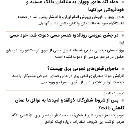
حمله تند هادی چوپان به منتقدان: دلقک هستید و
خودفروشی می‌کنید!
هادی چوپان، قهرمان پرورش اندام ایران، با انتشار پیامی تند در صفحه
اینستاگرام خود به منتقدانش واکنش نشان داد و آنها را…
در جشن عروسی رونالدو؛ همسر مسی دعوت شد، خود مسی
نه!
روزنامه‌های پرتغالی مدعی شده‌اند لیونل مسی از سوی کریستیانو رونالدو برای
حضور در مراسم عروسی او دعوت نشده است.
ماجرای قبض‌های نجومی برق چیست؟
افزایش دو تا سه‌برابری قبض برق در حالی صدای اعتراض مشترکان را بلند
کرده که توانیر علت را عبور از الگوی مصرف و ورود به…
نیویورک تایمز:
پس از شروط شش‌گانه ذوالقدر؛ امیدها به توافق با عمان
کاهش یافت؟
نیویورک‌تایمز درباره شروط شش‌گانه محمدباقر ذوالقدر برای بازگشایی تنگه
هرمز، نوشت این شروط، انتظارات درباره اینکه توافق…