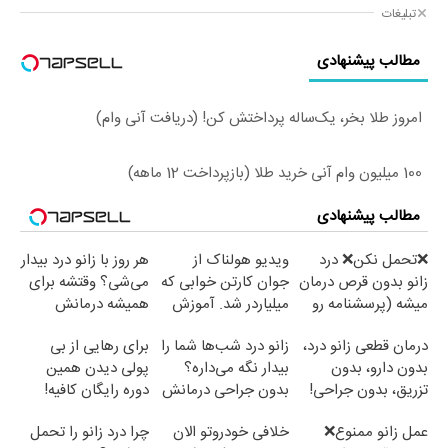
تبلیغات
مطالب پیشنهادی
امروز طلا بخر، یک‌ساله پرداختش کن! (دریافت آنی وام)
100 میلیون وام آنی خرید طلا (بازپرداخت 12 ماهه)
مطالب پیشنهادی
❌تحمل نکن❌ درد
ویدیو هولناک از
هر روز با زانو درد بیدار
زانو بدون قرص درمان
جوان کارتن خوابی که
می‌شی؟ وقتشه برای
میشه (پرسشنامه رو
میلیاردر شد. آموزش
همیشه درمانش
پر کن)
رایگان
کنی✅فرم پر کن
درمان قطعی زانو درد،
زانو درد شب‌ها شما را
برای رهایی از بی
بدون دارو، بدون
بیدار نگه می‌داره؟
پولی دیدن همین
تزریق، بدون جراحی!
بدون جراحی درمانش
دوره رایگان کافیه!
(پرسش‌نامه)
کن!
(شمارتو وارد کن)
عمل زانو ممنوع❌
خلافی خودروتو الان
چرا درد زانو را تحمل