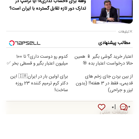
وقفه برای «خشاب گذاری»؛ آیا ترامپ در
تدارک دور تازه تقابل گسترده با ایران است؟
تبلیغات
مطالب پیشنهادی
اعتبار خرید گوشی بگیر 📱 همین
کدوم رو دوست داری؟ تا 100
حالا درخواست اعتبار بده 🎯
میلیون اعتبار بگیر و قسطی بخر ✅
از بین بردن جای زخم های
برای اولین بار در ایران🇮🇷 این
قدیمی، فقط در 3 هفته!! (بدون
دکتر کرم ترمیم کننده 23 روزه
لیزر و جراحی)
ساخت!
۰
۰
تبلیغات متنی
دانلود نوحه و مداحی
صرافی ارز دیجیتال
راهنمای سفر
بلیط هواپیما