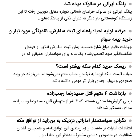
پلنگ ایرانی در سالوک دیده شد
پلنگ ایرانی در سالوک خراسان شمالی دوباره مقابل دوربین رفت تا این
زیستگاه کوهستانی بار دیگر به عنوان یکی از پناهگاه‌های…
عرضه اولیه احیا؛ راهنمای ثبت سفارش، نقدینگی مورد نیاز و
خرید بیمه سهام
جزئیات دقیق مبلغ شارژ حساب، زمان ثبت سفارش آنلاین و فرمول
شگفت‌انگیز سود تضمین‌شده یک‌ساله برای سهامداران حقیقی که در…
ریسک خرید کدام سکه بیشتر است؟
حباب قیمت سکه لزوما به ترکیدن حباب ختم نمی‌شود اما می‌تواند در روند
صعودی و نزولی بعدی بازار اثر مهمی داشته باشد
بازداشت ۴ متهم قتل حمیدرضا رجب‌زاده
برخی گزارش‌ها مدعی هستند که ۴ نفر از متهمان قتل حمیدرضا رجب‌زاده،
مداح، دستگیر شده‌اند.
نگرانی سیاستمدار اماراتی نزدیک به بن‌زاید از توافق مکه
انتقادات امارات بر ماهیت و زمان‌بندی این توافق‌نامه، و همچنین فقدان
شفافیت در خصوص دشمن مشترکِ مدنظرِ این ائتلاف و…