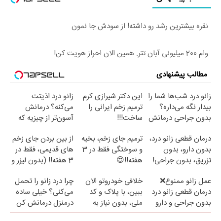
نقره بیشترین رشد رو داشته! از سودش جا نمون
وام 200 میلیونی آبان تتر. همین الان احراز هویت کن!
مطالب پیشنهادی
زانو درد شب‌ها شما را
این دکتر شیرازی کرم
زانو درد اذیتت
بیدار نگه می‌داره؟
ترمیم زخم ایرانی را
می‌کنه؟ درمانش
بدون جراحی درمانش
ساخت!!!
آسون‌تر از چیزیه که
کن!
فکر
درمان قطعی زانو درد،
ترمیم جای زخم، بخیه
از بین بردن جای زخم
می‌کنی✅پرسشنامه
بدون دارو، بدون
و سوختگی فقط در 3
های قدیمی، فقط در
تزریق، بدون جراحی!
هفته!!😍
3 هفته!! (بدون لیزر و
(پرسش‌نامه)
جراحی)
عمل زانو ممنوع❌
خلافی خودروتو الان
چرا درد زانو را تحمل
درمان قطعی زانو درد
ببین، با پلاک و کد
می‌کنی؟ خیلی ساده
بدون جراحی و دارو
ملی، بدون نیاز به
درمنزل درمانش کن
(پرسش نامه)
مراجعه حضوری