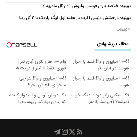
ببینید؛ خلاصه بازی فرنتس واروش ۱ - رئال مادرید ۲
ببینید؛ درخشش دنیس اکرت در هفته اول لیگ بلژیک با ۲ گل زیبا
تبلیغات
مطالب پیشنهادی
❗❗200 میلیون وام❗❗ فقط با احراز
وام 100 هزار تتری آبان تتر |
هویت در آبان تتر
فوری، فقط با احراز هویت🔥
❗❗200 میلیون وام❗❗ فقط با احراز
❗❗200 میلیون وام❗❗ هر چی
هویت
میخوای باهاش بخر!!
فک میکنی زانو دردت دیگه خوب
یک درمان نوین و امیدوار کننده
نمیشه؟ (◂پرسش‌نامه)
که بدون بوتاکس پوست را
جوان می کند