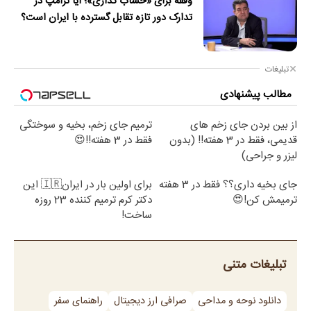
وقفه برای «خشاب گذاری»؛ آیا ترامپ در
تدارک دور تازه تقابل گسترده با ایران است؟
تبلیغات
مطالب پیشنهادی
از بین بردن جای زخم های
ترمیم جای زخم، بخیه و سوختگی
قدیمی، فقط در 3 هفته!! (بدون
فقط در 3 هفته!!😍
لیزر و جراحی)
جای بخیه داری؟؟ فقط در 3 هفته
برای اولین بار در ایران🇮🇷 این
ترمیمش کن!😍
دکتر کرم ترمیم کننده 23 روزه
ساخت!
تبلیغات متنی
دانلود نوحه و مداحی
صرافی ارز دیجیتال
راهنمای سفر