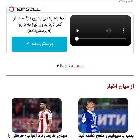
تبلیغات
تنها راه رهایی بدون بازگشت از
کمر درد بدون نیاز به دارو!
(◂پرسش‌نامه)
پرسش‌نامه ✔
منبع :
فوتبال۳۶۰
از میان اخبار
بمب پرسپولیس منفج نشد؛ قید
مهدی طارمی نزد اعراب؛ حرفش را