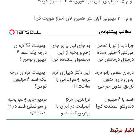
وام 15 میلیاردی آبان تتر | فوری، فقط با احراز هویت
وام 200 میلیونی آبان تتر. همین الان احراز هویت کن!
مطالب پیشنهادی
چرا درد زانو را تحمل
به جای لیزر برای جای
ایمپلنت 🦷 کره‌ای
می‌کنی؟ خیلی ساده
زخم و بخیه از این
درجه یک فقط 6
درمنزل درمانش کن
محصول استفاده کن!
میلیون تومن ❗
درمان قطعی زانو درد،
این دکتر شیرازی کرم
ایمپلنت کره‌ای درجه
بدون دارو، بدون
ترمیم زخم ایرانی را
یک فقط 6 میلیون
تزریق، بدون جراحی!
ساخت!!!
تومن❗
(پرسش‌نامه)
فقط با 6 میلیون
ارزانترین مرکز
ترمیم جای زخم، بخیه
دندونتو ایمپلنت کن!
ایمپلنت در ایران با
و سوختگی فقط در 3
بهترین کیفیت و
هفته!!😍
قیمت
اخبار مرتبط