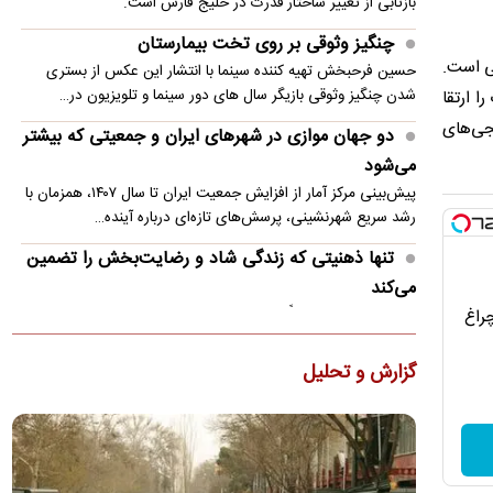
بازتابی از تغییر ساختار قدرت در خلیج فارس است.
چنگیز وثوقی بر روی تخت بیمارستان
ی است.
حسین فرحبخش تهیه کننده سینما با انتشار این عکس از بستری
شدن چنگیز وثوقی بازیگر سال های دور سینما و تلویزیون در…
ا ارتقا
نجی‌های
دو جهان موازی در شهرهای ایران و جمعیتی که بیشتر
می‌شود
پیش‌بینی مرکز آمار از افزایش جمعیت ایران تا سال ۱۴۰۷، همزمان با
رشد سریع شهرنشینی، پرسش‌های تازه‌ای درباره آینده…
تنها ذهنیتی که زندگی شاد و رضایت‌بخش را تضمین
می‌کند
چراغ
خوشبختی پایدار الزاماً از مثبت‌اندیشی مداوم به دست نمی‌آید؛ بلکه
پذیرش احساسات ناخوشایند و پرهیز از سرکوب آن‌ها نقش…
گزارش و تحلیل
پیمان مکه؛ آغاز بازآرایی امنیتی خاورمیانه
پشت پرده پیمان دفاعی جدید عربستان چیست؟
توافق دفاعی جدید عربستان، ترکیه و پاکستان نشانه‌ای از بازآرایی
نظم امنیتی خاورمیانه پس از جنگ ایران است. این پیمان با…