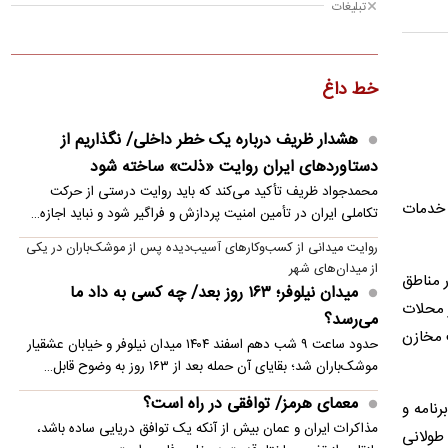
تبلیغات
کیهان: اردوغان و شهباز شریف مثل روباه مکار و گربه
نره بن‌سلمان را سرکیسه کردند!
خط داغ
ببینید؛ ستاره جدید پرسپولیس: اجداد ما اژدها
می‌کشتند!
هشدار ظریف درباره یک خطر داخلی/ نگذاریم از
دستاوردهای ایران روایت «ذلت» ساخته شود
خرید جدید پرسپولیس: در دربی گل می‌زنم!
محمدجواد ظریف تأکید می‌کند که باید روایت درستی از حرکت
 خدمات
چنگیز وثوقی بر روی تخت بیمارستان
تکاملی ایران در تأمین امنیت پردازش و فراگیر شود و نباید اجازه…
روایت میدانی از کسب‌وکارهای آسیب‌دیده پس از موشک‌باران در یکی
دو جهان موازی در شهرهای ایران و جمعیتی که بیشتر
از میدان‌های شهر
می‌شود
ر مناطق
میدان نیلوفر؛ ۱۶۳ روز بعد/ چه کسی به داد ما
در محلات
می‌رسد؟
نقد و بررسی سریال‌های شبکه نمایش خانگی؛ از
 مخازن
«کوری» تا «بدنام»
حدود ساعت ۹ شب دهم اسفند ۱۴۰۴ میدان نیلوفر و خیابان عشقیار
موشک‌باران شد؛ بقایای آن حمله بعد از ۱۶۳ روز به وضوح قابل…
معمای هرمز/ توافقی در راه است؟
رنامه و
مذاکرات ایران و عمان بیش از آنکه یک توافق دریایی ساده باشد،
طولانی