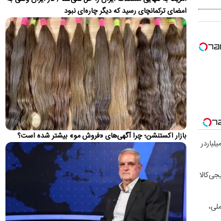
رابطه دو ستاره این تیم برمی‌گردد!
امضای ترکمانچای رسید که دیگر چاره‌ای نبود
آخرین تصویر ماهواره‌ای از وضعیت دریاچه ارومیه
میزان بارندگی سال آبی جاری در حوضه آبریز دریاچه ارومیه به ۳۹۱
میلی‌متر رسیده است.
ادعای ترامپ: فعلاً با ایران «آرام و بی‌سروصدا» پیش
می‌رویم
رئیس‌جمهور آمریکا، در گفت‌وگویی مدعی شد واشنگتن در قبال ایران
رویکردی آرام و بدون تنش در پیش گرفته است. او همچنین با…
واکنش لبنان به الحاق جنوب این کشور به نقشه
بازار اکستنشن؛ چرا آگهی‌های «فروش مو» بیشتر شده است؟
اسرائیل
لیاردر
یک مقام لبنانی نسبت به انتشار نقشه‌ای از سوی اسرائیل که در آن
بخش‌هایی از جنوب لبنان در محدوده قلمرو اسرائیل نشان داده…
جی‌کالا
مقصد بعدی رامین؛ پرسپولیس یا... تراکتور؟
بعد از تغییر کادر مربیگری تراکتور و حضور نکونام این احتمال وجود
دارد که رامین رضاییان گزینه قرمزهای تبریز باشد.
ملی،
دادسرای جنایی: جنازه حمیدرضا رجب‌زاده کشف شد