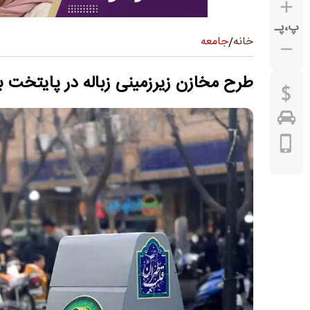
پ
،
پـ
جامعه
خانه
/
طرح مخازن زیرزمینی زباله در پایتخت ب