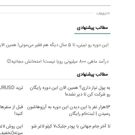
تبلیغات
مطالب پیشنهادی
این دوره رو نبینی، تا 5 سال دیگه هم فقیر می‌مونی! همین الان ثبت نام کن
درآمد ماهی 800 میلیونی رویا نیست! امتحانش مجانیه😉
مطالب پیشنهادی
به پول نیاز داری؟ همین الان این دوره رایگان
ترید EURUSD با اسپرد از صفر پیپ
رو شرکت کن تا دیر نشده!
13هزار نفر با این دیدن این دوره به آرزوهاشون
قبل از سفرها
رسیدن | ثبت‌‌نام رایگان
کنید!
تا آخر جام جهانی با پودر جلبک7 کیلو لاغر شو
این روش لاغر
میزنه(تخفیف 