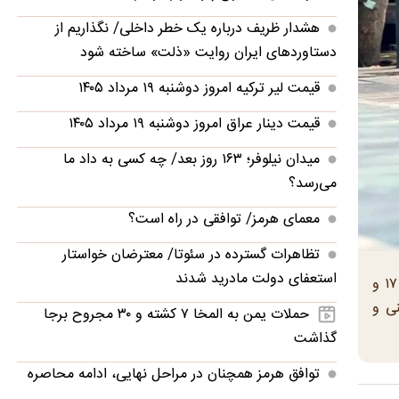
هشدار ظریف درباره یک خطر داخلی/ نگذاریم از
دستاوردهای ایران روایت «ذلت» ساخته شود
قیمت لیر ترکیه امروز دوشنبه ۱۹ مرداد ۱۴۰۵
قیمت دینار عراق امروز دوشنبه ۱۹ مرداد ۱۴۰۵
میدان نیلوفر؛ ۱۶۳ روز بعد/ چه کسی به داد ما
می‌رسد؟
معمای هرمز/ توافقی در راه است؟
تظاهرات گسترده در سئوتا/ معترضان خواستار
استعفای دولت مادرید شدند
معاون هماهنگی و ارزیابی امور مناطق سازمان مدیریت پسماند شهرداری تهران گفت: طرح «مخازن زیرزمینی» در مناطق ۷، ۱۷ و
نی و
حملات یمن به المخا ۷ کشته و ۳۰ مجروح برجا
گذاشت
توافق هرمز همچنان در مراحل نهایی، ادامه محاصره
دریایی و گسترش آتش جنگ در عربستان و یمن