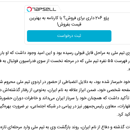
پژو 206 داری برای فروش؟ با کارنامه به بهترین
قیمت بفروش!
ثبت درخواست
ی تیم ملی به مراحل قابل قبولی رسیده بود و این امید وجود داشت که او بار 
جمع یوزهای ایرانی حضور یابد. با این حال، عدم درج نام وی در فهرست ۵۵ نفره تیم ملی که در مرحله نخست از سوی فدراسیون فوتبال به
.
 خود خبرساز شده بود، به دلایل انضباطی از حضور در اردوی تیم ملی محروم ش
 جهانی ۲۰۲۶، با انتشار پستی در صفحه شخصی خود، ضمن ابراز علاقه به نام ایران، به‌نوعی از رفتار گذشته‌اش
 تأکید داشت که همچنان خود را سرباز ایران می‌داند و خاطرات دوران حضورش
هارات، معاون رئیس‌جمهور نیز در پیامی در شبکه اجتماعی، بر ضرورت بهره‌گیر
ید کرد.
 گذشته و دفاع از نام ایران، روند بازگشت وی به تیم ملی وارد مرحله‌ای تازه