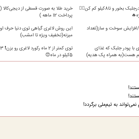
فقط2ماه❗ پودرجلبک بخور و تا8کیلو کم کن👌🏻
خرید طلا به صورت قسطی از دیجی‌کالا (
ه🔥
پرداخت 12 ماهه )
افزایش سوخت و ساز(تعداد
این روش لاغری گیاهی توی دنیا حرف اول
میزنه(تخفیف ویژه تا امشب)
ی با پودر جلبک که غذای
تو
م هست(به همراه پک هدیه)
5کیلو در ماه😍
ستند!
ستند!
ی‌تواند به تیم‌ملی برگردد!