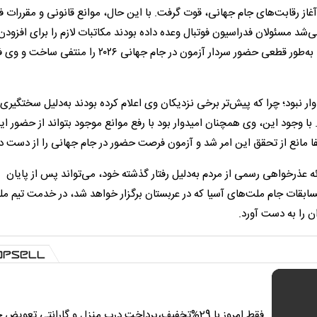
آغاز رقابت‌های جام جهانی، قوت گرفت. با این حال، موانع قانونی و مقررات فی
شد مسئولان فدراسیون فوتبال وعده داده بودند مکاتبات لازم را برای افزودن 
این مهاجم انجام دهند، اما عدم حصول نتیجه در این مذاکرات، به‌طور قطعی حضور سردار آزمون در جام جهانی ۰۲۶
وار نبود؛ چرا که پیش‌تر برخی نزدیکان وی اعلام کرده بودند به‌دلیل سختگیری
. با وجود این، وی همچنان امیدوار بود با رفع موانع موجود بتواند از حضور ای
یفا مانع از تحقق این امر شد و آزمون فرصت حضور در جام جهانی را از دست دا
رائه عذرخواهی رسمی از مردم به‌دلیل رفتار گذشته خود، می‌تواند پس از پایان
 مسابقات جام ملت‌های آسیا که در عربستان برگزار خواهد شد، در خدمت تیم م
ان را به دست آورد.
فقط امروز با 29%تخفیف،پرداخت درب منزل و گارانتی تعویض 