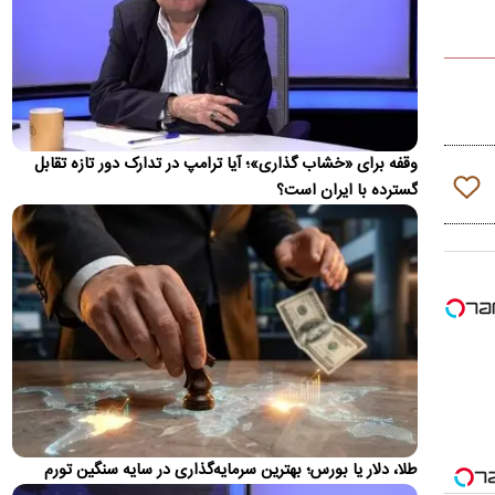
جمهوری خواه…
یوسف پزشکیان: اگر دولت شکست بخورد، ایران
شکست می‌خورد
مشاور رسانه‌ای رئیس جمهور گفت: اینکه آقای رئیس جمهور می‌گوید
اگر کسی می‌تواند تورم را کنترل کند، به میدان بیاید،…
وقفه برای «خشاب گذاری»؛ آیا ترامپ در تدارک دور تازه تقابل
تغییر مهم در کالابرگ؛ زمانبندی‌ شارژ اعتبار عوض شد
گسترده با ایران است؟
زمان واریز اعتبار کالابرگ برای سرپرستان خانوار با رقم آخر کدملی
چهار به بعد تغییر کرد
اولین واکنش رسمی به ماجرای اعمال ضریب ۲.۷
برای اینترنت بین‌الملل
سازمان تنظیم مقررات و ارتباطات رادیویی با رد ادعای اعمال ضریب
۲.۷ برای اینترنت بین‌الملل اعلام کرد که نحوه محاسبه مصرف…
روایت رویترز از اختلاف ایران و عمان بر سر عوارض
عبور از تنگه هرمز
یک رسانه آمریکایی مدعی شد که ایران و عمان در مذاکرات برای
طلا، دلار یا بورس؛ بهترین سرمایه‌گذاری در سایه سنگین تورم
بازگشایی مسیر کشتیرانی در تنگه هرمز، بر سر میزان عوارض عبور…