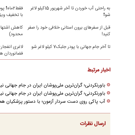
به راحتی آب خوردن تا آخر شهریور 15کیلو لاغر
شو❗
با تخفیف ویژ
قبل از سفرهای برون استانی خلافی خود را صفر
کاهش اشتها/
کنید!
محدود)
تا آخر جام جهانی با پودر جلبک7 کیلو لاغر شو
لاغری انفجار
فضانوردان ه
اخبار مرتبط
باورنکردنی؛ گران‌ترین ملی‌پوشان ایران در جام جهانی نی
باورنکردنی؛ گران‌ترین ملی‌پوشان ایران در جام جهانی نی
آب پاکی روی دست سردار آزمون؛ با دستور پزشکیان هم نم
ارسال نظرات