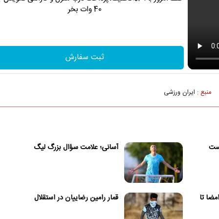
40 وات بخر
ثبت سفارش
منبع :
ایران ورزشی
یست
آسانی؛ علامت سؤال بزرگ لیگ
امضا تا
قمار رامین رضاییان در استقلال