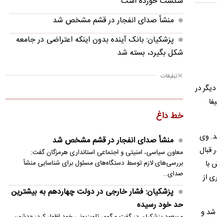
شکست خورده است
منشأ صدای انفجار در قشم مشخص شد
پزشکیان: بانک آینده بدون اینکه اعتراضی در جامعه
شکل بگیرد، بسته شد
پزشکیان: فشار خارجی در دولت چهاردهم به
تبلیغات
بیشترین حد خود رسیده
دیگر در
 فیفا
پزشکیان: در ابتدای دولت با قطعی برق، آب و گاز
خط داغ
مواجه بودیم
د. وی
معاون مرکز شرکت‌های دانش‌بنیان: توسعه فناوری،
منشأ صدای انفجار در قشم مشخص شد
مسیر رقابت‌پذیری صنعت قطعه‌سازی است
 در قبال
معاون سیاسی، امنیتی و اجتماعی استانداری هرمزگان گفت:
 با
بررسی‌های لازم توسط دستگاه‌های مسئول برای شناسایی منشأ
سنتکام: به محاصره دریایی ایران ادامه می دهیم
صدای…
ی از
مصر خواستار تدوین چشم‌انداز مشترک عربی برای
پزشکیان: فشار خارجی در دولت چهاردهم به بیشترین
امنیت منطقه شد
حد خود رسیده
 شد و
مسعود پزشکیان در گفت و گوی تلویزیونی خود اظهار کرد: «دشمن