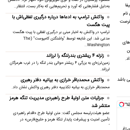
انفجار در حومه دمشق چند کشته و زخمی برجا
فا
به‌دلیل فشارهایی که آورد و تحریم‌هایی که به‌کار بست، انتظار…
گذاشت
نام
واکنش ترامپ به ادعاها درباره درگیری لفظی‌اش با
۲ را منتفی ساخت و وی فرصت
استقلال با ۳ گل از سد استقلال خوزستان گذشت
پیت هگست
ترامپ در واکنش به اخبار مبنی بر درگیری لفظی با پیت هگست
مدعی شد: این شایعه توسط "واشنگتن کامپوست" (The
‌های
Washington…
ن
زلزله ۴ ریشتری بندرلنگه را لرزاند
د.
زمین‌لرزه‌ای به بزرگی ۴ ریشتر حوالی بندر لنگه را در غرب هرمزگان
لرزاند.
لی باشد
واکنش محمدباقر خرازی به بیانیه دفتر رهبری
محمدباقر خرازی به بیانیه تکذیبیه دفتر رهبری واکنش نشان داد.
جزئیات متن اولیۀ طرح راهبردی مدیریت تنگه هرمز
منتشر شد
عضو هیئت‌رئیسه مجلس گفت: متن اولیۀ طرح «اقدام راهبردی
تأمین امنیت و پیشرفت پایدار تنگۀ هرمز و خلیج‌فارس» در
کمیسیون…
چراغ