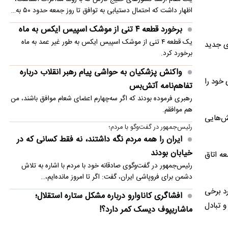
اظهار داشت که احتمال دستیابی به توافق تا روز جمعه حدود ۵۰ به…
برخورد قطعه ۴ تنی از موشک اسپیس ایکس به ماه
یک قطعه ۴ تنی از موشک اسپیس ایکس به طور غیر عمد به ماه
ی جدید
برخورد کرد.
واکنش پزشکیان به حواشی پیام رهبر انقلاب درباره
 خود را
تفاهم‌نامه آتش‌بس
رهبری فرموده بودند که اگر سه‌چهارم اعضای شعام موافق باشند، من
هم موافقم.
ش‌هایی
رئیس‌جمهور در گفت‌وگو با مردم؛
ایران را همه مردم نگه داشتند، نه فقط کسانی که در
خیابان بودند
ه اتاق
رئیس‌جمهور در گفت‌وگوی صادقانه خود با مردم با اشاره به تلاش
دشمن برای فروپاشی ایران، گفت: اگر تا امروز مانده‌ایم،…
رد برخی
افشاگری کاناوارو درباره مشکل ستاره استقلال؛
 تبادل
ماشاریپوف دیسک کمر دارد؟!
فابیو کاناوارو با تشریح تلاش‌های انجام‌شده برای رساندن جلال‌الدین