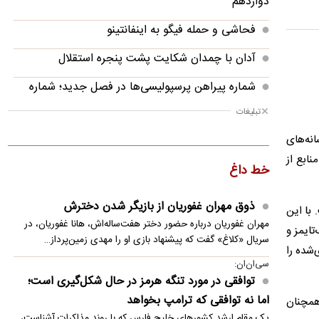
دوازدهم
فحاشی و حمله فیگو به اینفانتینو
آدان با چمدان شکایت پشت پنجره استقلال
شماره پیراهن پرسپولیسی‌ها در فصل جدید؛ شماره
عالیشاه بایگانی شد!
تبلیغات
توافقی در مورد تنگه هرمز در حال شکل‌گیری است؛
انه‌های
اما نه توافقی که ترامپ بخواهد
ابع از
خط داغ
ماجرای نصب سنگ مزار اکبر عبدی چیست؟
ذوق مهران غفوریان از بازیگر شدن دخترش
اختلال در دسترسی کاربران ایرانی به چت جی پی تی
با این
مهران غفوریان درباره حضور دختر هفت‌ساله‌اش، هانا غفوریان، در
ایمز و
برخورد قطعه ۴ تنی از موشک اسپیس ایکس به ماه
سریال «کلاغ» گفت که پیشنهاد بازی او را مهدی زمین‌پرداز…
‌شده را
سی‌ان‌ان:
واکنش پزشکیان به حواشی پیام رهبر انقلاب درباره
توافقی در مورد تنگه هرمز در حال شکل‌گیری است؛
تفاهم‌نامه آتش‌بس
اما نه توافقی که ترامپ بخواهد
 همچنان
قدرت راست تراکتور در حد آسیا
یک مقام ارشد کشورهای خلیج فارس که با روند مذاکرات آشناست،