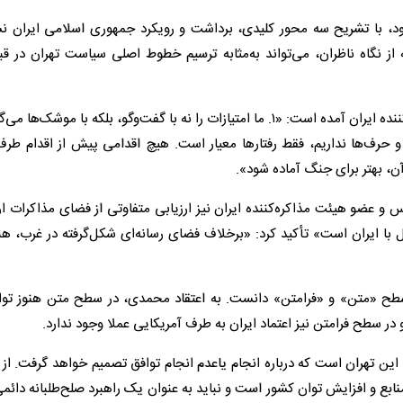
ود، با تشریح سه محور کلیدی، برداشت و رویکرد جمهوری اسلامی ایران ن
از نگاه ناظران، می‌تواند به‌مثابه ترسیم خطوط اصلی سیاست تهران در قب
در نوشته رئیس مجلس شورای اسلامی و رئیس هیئت مذاکره‌کننده ایران آمده است: «۱. ما امتیازات را نه با گفت‌وگو، بلکه با موش
نیم. ۲️. اعتمادی به تضمین‌ها و حرف‌ها نداریم، فقط رفتارها معیار است. هیچ اقدامی پیش از اقدام 
عضو هیئت مذاکره‌کننده ایران نیز ارزیابی متفاوتی از فضای مذاکرات ارا
ل با ایران است» تأکید کرد: «برخلاف فضای رسانه‌ای شکل‌گرفته در غرب، ه
ح «متن» و «فرامتن» دانست. به اعتقاد محمدی، در سطح متن هنوز توا
در سطح فرامتن نیز اعتماد ایران به طرف آمریکایی عملا وجود ندارد.
ین تهران است که درباره انجام یاعدم انجام توافق تصمیم خواهد گرفت. از ن
نابع و افزایش توان کشور است و نباید به عنوان یک راهبرد صلح‌طلبانه دائم