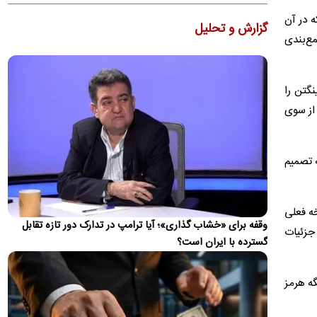
ماشاریپوف به جام جهانی تأکید کرد که برخلاف تصورها،…
 در آن
گزارش و تحلیل
کنوانسیون دریای خزر چیست و سهم ایران از آن چه
مع‌بندی
می‌شود؟
دولت لایحه الحاق ایران به کنوانسیون حقوقی دریای خزر را پس از
هشت سال به مجلس ارسال کرد. جزئیات این کنوانسیون، روند…
گتن را
 از سوی
ظریف: چین و روسیه شرکای مهم ایران هستند، اما نه
جایگزین همه جهان
دیپلمات پیشین ایران بیان کرد که چین و روسیه شرکای مهم ایران در
ه تصمیم
آینده خواهند بود، اما این روابط نباید جایگزین تعامل با…
ویدئو؛ جزئیات و لحظه وقوع حادثه امنیتی برای
بالگرد ترامپ
خه فعلی
وقفه برای «خشاب گذاری»؛ آیا ترامپ در تدارک دور تازه تقابل
حادثه امنیتی برای بالگرد دونالد ترامپ پس از آن رخ داد که
جزئیات
گسترده با ایران است؟
Marine One در ۴ آگوست از فرودگاه الیپس خارج شد، در حالی
که…
گه هرمز
این گزارش به روز می‌شود...
اطلاعات تازه از شنیده شدن صدای انفجار در بحرین