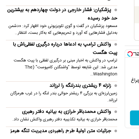
امنیت منطقه شد
پزشکیان: فشار خارجی در دولت چهاردهم به بیشترین
انفجار در حومه دمشق چند کشته و زخمی برجا
حد خود رسیده
گذاشت
مسعود پزشکیان در گفت و گوی تلویزیونی خود اظهار کرد: «دشمن
به‌دلیل فشارهایی که آورد و تحریم‌هایی که به‌کار بست، انتظار…
واکنش ترامپ به ادعاها درباره درگیری لفظی‌اش با
پیت هگست
ترامپ در واکنش به اخبار مبنی بر درگیری لفظی با پیت هگست
مدعی شد: این شایعه توسط "واشنگتن کامپوست" (The
Washington…
چراغ
زلزله ۴ ریشتری بندرلنگه را لرزاند
زمین‌لرزه‌ای به بزرگی ۴ ریشتر حوالی بندر لنگه را در غرب هرمزگان
لرزاند.
واکنش محمدباقر خرازی به بیانیه دفتر رهبری
محمدباقر خرازی به بیانیه تکذیبیه دفتر رهبری واکنش نشان داد.
جزئیات متن اولیۀ طرح راهبردی مدیریت تنگه هرمز