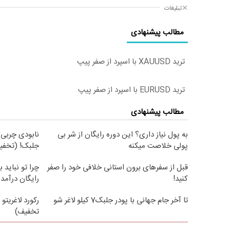
تبلیغات
مطالب پیشنهادی
ترید XAUUSD با اسپرد از صفر پیپ
ترید EURUSD با اسپرد از صفر پیپ
مطالب پیشنهادی
به پول نیاز داری؟ این دوره رایگان از شر بی
نابودی چربی 
پولی خلاصت میکنه
جلبک! (تخفی
قبل از سفرهای برون استانی خلافی خود را صفر
چرا تو نباید ب
کنید!
رایگان درآمد 
تا آخر جام جهانی با پودر جلبک7 کیلو لاغر شو
رکورد لاغریتو
تخفیف)