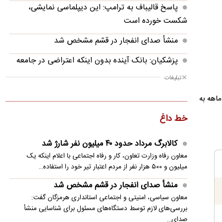
پاسخ قالیباف به ترامپ: این دیپلماسی نمایشی،
شکست خورده است
منشأ صدای انفجار در قشم مشخص شد
پزشکیان: بانک آینده بدون اینکه اعتراضی در جامعه
شکل بگیرد، بسته شد
تبلیغات
پزشکیان: فشار خارجی در دولت چهاردهم به
ازه یک ماهه به
بیشترین حد خود رسیده
خط داغ
پزشکیان: در ابتدای دولت با قطعی برق، آب و گاز
مواجه بودیم
کالابرگ مرداد حدود ۴۰‌ میلیون نفر شارژ شد
معاون رفاه وزارت تعاون، کار و رفاه اجتماعی با اعلام اینکه یک
معاون مرکز شرکت‌های دانش‌بنیان: توسعه فناوری،
میلیون و ۵۰۰ هزار نفر از مردم اعتبار تیر خود را استفاده…
مسیر رقابت‌پذیری صنعت قطعه‌سازی است
منشأ صدای انفجار در قشم مشخص شد
سنتکام: به محاصره دریایی ایران ادامه می دهیم
معاون سیاسی، امنیتی و اجتماعی استانداری هرمزگان گفت:
بررسی‌های لازم توسط دستگاه‌های مسئول برای شناسایی منشأ
مصر خواستار تدوین چشم‌انداز مشترک عربی برای
صدای…