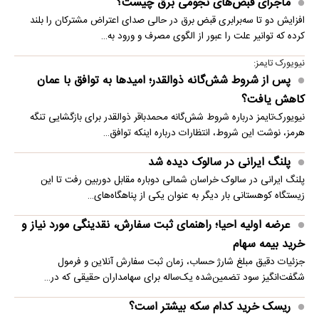
ماجرای قبض‌های نجومی برق چیست؟
افزایش دو تا سه‌برابری قبض برق در حالی صدای اعتراض مشترکان را بلند
کرده که توانیر علت را عبور از الگوی مصرف و ورود به…
نیویورک تایمز:
پس از شروط شش‌گانه ذوالقدر؛ امیدها به توافق با عمان
کاهش یافت؟
نیویورک‌تایمز درباره شروط شش‌گانه محمدباقر ذوالقدر برای بازگشایی تنگه
هرمز، نوشت این شروط، انتظارات درباره اینکه توافق…
پلنگ ایرانی در سالوک دیده شد
پلنگ ایرانی در سالوک خراسان شمالی دوباره مقابل دوربین رفت تا این
زیستگاه کوهستانی بار دیگر به عنوان یکی از پناهگاه‌های…
عرضه اولیه احیا؛ راهنمای ثبت سفارش، نقدینگی مورد نیاز و
خرید بیمه سهام
جزئیات دقیق مبلغ شارژ حساب، زمان ثبت سفارش آنلاین و فرمول
شگفت‌انگیز سود تضمین‌شده یک‌ساله برای سهامداران حقیقی که در…
ریسک خرید کدام سکه بیشتر است؟