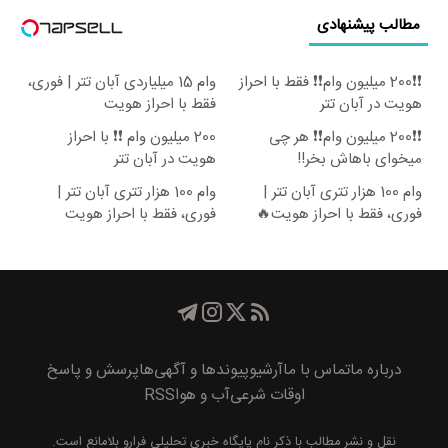
مطالب پیشنهادی
❗❗200 میلیون وام❗❗ فقط با احراز
وام 15 میلیاردی آبان تتر | فوری،
هویت در آبان تتر
فقط با احراز هویت
❗❗200 میلیون وام❗❗ هر چی
200 میلیون وام ❗❗ با احراز
میخوای باهاش بخر!!
هویت در آبان تتر
وام 100 هزار تتری آبان تتر |
وام 100 هزار تتری آبان تتر |
فوری، فقط با احراز هویت🔥
فوری، فقط با احراز هویت
درباره ما
تماس با ما
آرشیو
پیوند‌ها و آگهی‌ها
پرسش و پاسخ
اوقات شرعی
آب و هوا
RSS
نقل و نشر مطالب با ذکر نام
پايگاه خبری تحليلی فرارو
بلامانع است.