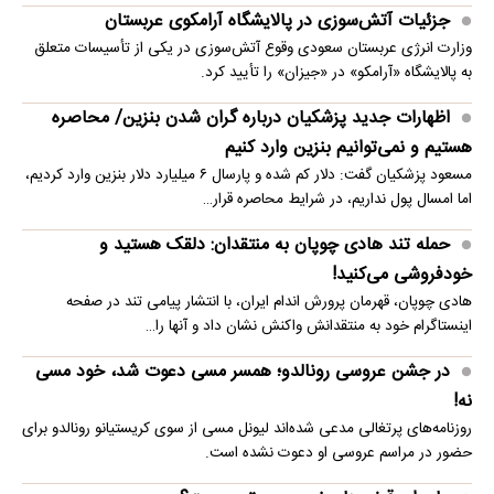
جزئیات آتش‌سوزی در پالایشگاه آرامکوی عربستان
وزارت انرژی عربستان سعودی وقوع آتش‌سوزی در یکی از تأسیسات متعلق
به پالایشگاه «آرامکو» در «جیزان» را تأیید کرد.
اظهارات جدید پزشکیان درباره گران شدن بنزین/ محاصره
هستیم و نمی‌توانیم بنزین وارد کنیم
مسعود پزشکیان گفت: دلار کم شده و پارسال ۶ میلیارد دلار بنزین وارد کردیم،
اما امسال پول نداریم، در شرایط محاصره قرار…
حمله تند هادی چوپان به منتقدان: دلقک هستید و
خودفروشی می‌کنید!
هادی چوپان، قهرمان پرورش اندام ایران، با انتشار پیامی تند در صفحه
اینستاگرام خود به منتقدانش واکنش نشان داد و آنها را…
در جشن عروسی رونالدو؛ همسر مسی دعوت شد، خود مسی
نه!
روزنامه‌های پرتغالی مدعی شده‌اند لیونل مسی از سوی کریستیانو رونالدو برای
حضور در مراسم عروسی او دعوت نشده است.