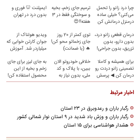
چرا درد زانو را تحمل
ترمیم جای زخم، بخیه
ایمپلنت 🦷 فوری و
می‌کنی؟ خیلی ساده
و سوختگی فقط در 3
بدون درد در تهران
درمنزل درمانش کن
هفته!!😍
درمان قطعی زانو درد،
توی کمتر از 20 روز
ویدیو هولناک از
بدون دارو، بدون
جای زخماتو محو کن!
جوان کارتن خوابی که
تزریق، بدون جراحی!
🔥 (با ضمانت)
میلیاردر شد. آموزش
(پرسش‌نامه)
رایگان
برای همیشه و کاملا
خلافی خودروتو الان
به جای لیزر برای جای
تضمینی زانو دردت رو
ببین، با پلاک و کد
زخم و بخیه از این
درمان کن ◀ پرسش
ملی، بدون نیاز به
محصول استفاده کن!
نامه ▶
مراجعه حضوری
اخبار مرتبط
رگبار باران و رعدوبرق در ۲۳ استان
رگبار باران و وزش باد شدید در ۹ استان نوار شمالی کشور
هشدار هواشناسی برای ۱۵ استان