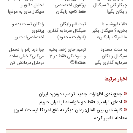
چیکار کنی؟ سیگنال
پرتفوی اختصاصی؛
تحلیل دقیق و
رایگان بگیر!
فقط کافیه رایگان
سیگنال‌های به موقع!
تست بدی!
طلا بفروشیم یا
ثبت نام رایگان
رایگان تست بده و
بخریم؟ سیگنال بگیر
سیگنال سرمایه گذاری
پرتفوی
«اشتراک رایگان»
(ظرفیت محدود)
اختصاصی‌ایت رو
بساز!
به مدت محدود
ترمیم جای زخم، بخیه
چرا درد زانو را تحمل
سیگنال رایگان
و سوختگی فقط در 3
می‌کنی؟ خیلی ساده
سرمایه گذاری بگیر
هفته!!😍
درمنزل درمانش کن
اخبار مرتبط
جمع‌بندی اظهارات جدید ترامپ درمورد ایران
ادعای ترامپ: فقط دو خواسته از ایران داریم
کارشناس بین الملل: زمان دیگر به نفع امریکا نیست/ امروز
معادله تغییر کرده