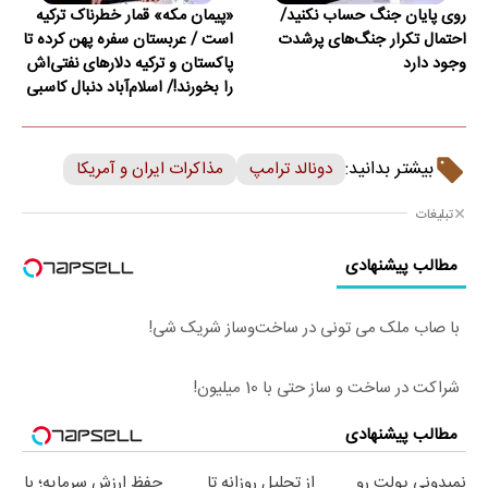
روی پایان جنگ حساب نکنید/
«پیمان مکه» قمار خطرناک ترکیه
احتمال تکرار جنگ‌های پرشدت
است / عربستان سفره پهن کرده تا
وجود دارد
پاکستان و ترکیه دلارهای نفتی‌اش
را بخورند!/ اسلام‌آباد دنبال کاسبی
است
بیشتر بدانید:
دونالد ترامپ
مذاکرات ایران و آمریکا
تبلیغات
مطالب پیشنهادی
با صاب ملک می تونی در ساخت‌وساز شریک شی!
شراکت در ساخت و ساز حتی با 10 میلیون!
مطالب پیشنهادی
نمیدونی پولت رو
از تحلیل روزانه تا
حفظ ارزش سرمایه؛ با