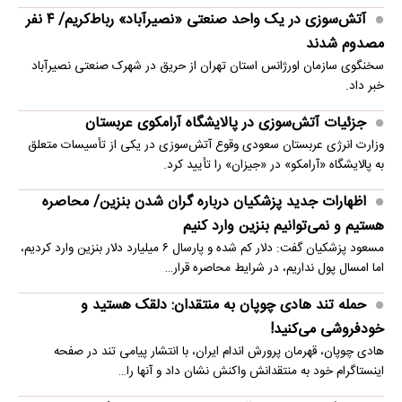
آتش‌سوزی در یک واحد صنعتی «نصیرآباد» رباط‌کریم/ ۴ نفر
مصدوم شدند
سخنگوی سازمان اورژانس استان تهران از حریق در شهرک صنعتی نصیرآباد
خبر داد.
جزئیات آتش‌سوزی در پالایشگاه آرامکوی عربستان
وزارت انرژی عربستان سعودی وقوع آتش‌سوزی در یکی از تأسیسات متعلق
به پالایشگاه «آرامکو» در «جیزان» را تأیید کرد.
اظهارات جدید پزشکیان درباره گران شدن بنزین/ محاصره
هستیم و نمی‌توانیم بنزین وارد کنیم
مسعود پزشکیان گفت: دلار کم شده و پارسال ۶ میلیارد دلار بنزین وارد کردیم،
اما امسال پول نداریم، در شرایط محاصره قرار…
حمله تند هادی چوپان به منتقدان: دلقک هستید و
خودفروشی می‌کنید!
هادی چوپان، قهرمان پرورش اندام ایران، با انتشار پیامی تند در صفحه
اینستاگرام خود به منتقدانش واکنش نشان داد و آنها را…