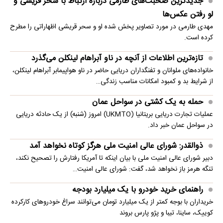
جدیدترین صحبت‌های طارمی درباره ارتباط با سحر قریشی و
لو رفتن عکس‌ها
مهدی طارمی در مورد تصاویر پخش شده او و سحر قریشی اظهاراتی را مطرح
کرده است.
تازه‌ترین اطلاعات از آنچه در ناو آبراهام لینکلن می‌گذرد
خانواده‌های ملوانان و تفنگداران دریایی حاضر در ناو هواپیمابر آبراهام لینکلن،
از شرایط بد و کمبود امکانات مناسب زندگی…
حمله به یک کشتی در سواحل عمان
عملیات تجارت دریایی بریتانیا (UKMTO) امروز (شنبه) از یک حادثه دریایی
در سواحل عمان خبر داد.
ذوالقدر: شورای عالی امنیت ملی هرگز کوتاه نخواهد آمد
دبیر شورای عالی امنیت ملی با بیان اینکه تا آمریکا رفتارش را تصحیح نکند،
تنگه هرمز باز نخواهد شد، گفت: شورای عالی امنیت…
راهنمای خرید خودرو با یک میلیارد بودجه
خریداران با بوجه کمتر از یک میلیارد تومان می‌توانند سراغ خودروهای کارکرده
کوییک، ساینا، تیبا و پژو پارس بروند