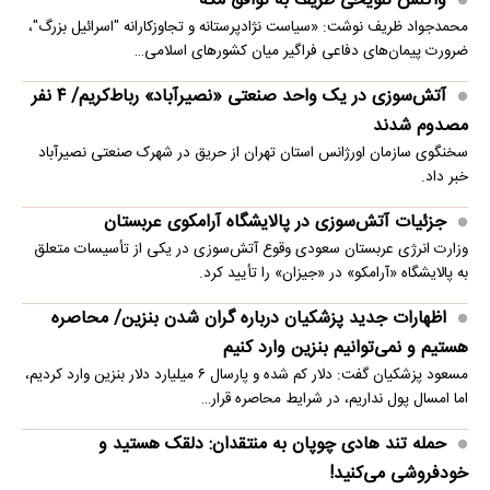
واکنش تلویحی ظریف به توافق مکه
محمدجواد ظریف نوشت: «سیاست نژادپرستانه و تجاوزکارانه "اسرائیل بزرگ"،
ضرورت پیمان‌های دفاعی فراگیر میان کشورهای اسلامی…
آتش‌سوزی در یک واحد صنعتی «نصیرآباد» رباط‌کریم/ ۴ نفر
مصدوم شدند
سخنگوی سازمان اورژانس استان تهران از حریق در شهرک صنعتی نصیرآباد
خبر داد.
جزئیات آتش‌سوزی در پالایشگاه آرامکوی عربستان
وزارت انرژی عربستان سعودی وقوع آتش‌سوزی در یکی از تأسیسات متعلق
به پالایشگاه «آرامکو» در «جیزان» را تأیید کرد.
اظهارات جدید پزشکیان درباره گران شدن بنزین/ محاصره
هستیم و نمی‌توانیم بنزین وارد کنیم
مسعود پزشکیان گفت: دلار کم شده و پارسال ۶ میلیارد دلار بنزین وارد کردیم،
اما امسال پول نداریم، در شرایط محاصره قرار…
حمله تند هادی چوپان به منتقدان: دلقک هستید و
خودفروشی می‌کنید!