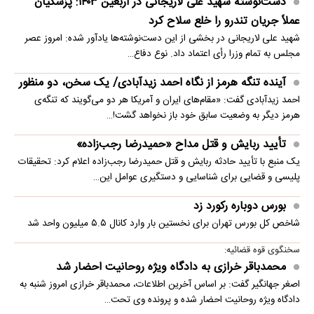
دست‌نوشته شهید علی لاریجانی در اربعین ۱۴۰۳: پزشکیان
عملاً جریان تندرو را خلع سلاح کرد
شهید علی لاریجانی در بخشی از این دست‌نوشته‌ها یادآور شده: امروز عصر
مجلس به تمام وزرا رأی اعتماد داد. نوع دفاع…
آینده تنگه هرمز از نگاه احمد زیدآبادی/ یک سخن، دو منظور
احمد زیدآبادی گفت: «مقام‌های ایران و آمریکا هر دو می‌گویند که تنگه‌ی
هرمز دیگر به وضعیت سابق خود باز نخواهد گشت!…
تأیید ربایش و قتل مداح «حمیدرضا رجب‌زاده»
یک منبع با تأیید حادثه ربایش و قتل حمیدرضا رجب‌زاده اعلام کرد: تحقیقات
پلیسی و قضایی برای شناسایی و دستگیری عوامل این…
بورس دوباره رکورد زد
شاخص کل بورس تهران برای نخستین ‌بار وارد کانال ۵.۵ میلیون واحد شد
سخنگوی قوه قضائیه:
محمدباقر خرازی به دادگاه ویژه روحانیت احضار شد
اصغر جهانگیر گفت: بر اساس آخرین اطلاعات، محمدباقر خرازی امروز شنبه به
دادگاه ویژه روحانیت احضار شده و پرونده وی تحت…