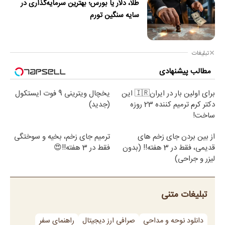
طلا، دلار یا بورس؛ بهترین سرمایه‌گذاری در
سایه سنگین تورم
تبلیغات
مطالب پیشنهادی
برای اولین بار در ایران🇮🇷 این
یخچال ویترینی 9 فوت ایستکول
دکتر کرم ترمیم کننده 23 روزه
(جدید)
ساخت!
از بین بردن جای زخم های
ترمیم جای زخم، بخیه و سوختگی
قدیمی، فقط در 3 هفته!! (بدون
فقط در 3 هفته!!😍
لیزر و جراحی)
تبلیغات متنی
دانلود نوحه و مداحی
صرافی ارز دیجیتال
راهنمای سفر