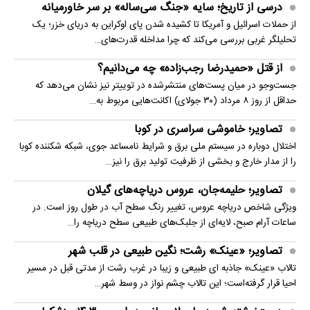
درسی از تاریخ؛ سایه «جنگ سی‌ساله» بر سر خاورمیانه
از حملات اسرائیل و آمریکا تا کشیده شدن پای اوکراین به دریای خزر؛ یک
تحلیلگر غربی بررسی می‌کند که چرا مداخله قدرت‌های…
از قتل «حمیدرضا رجب‌زاده» چه می‌دانیم؟
جست‌وجو در میان پست‌های منتشرشده در توییتر نیز نشان می‌دهد که
حداقل از روز ۸ مرداد (۳۰ جولای) اکانت‌هایی مربوط به…
تصاویر؛ خاموشی سراسری در کوبا
اختلال دوباره در سیستم ملی برق و شرایط نامساعد جوی، شبکه شکننده کوبا
را از مدار خارج و بخشی از ظرفیت تولید برق را نیز…
تصاویر؛ حلیمه‌جان، عروس دریاچه‌های گیلان
ویژگی شاخص دریاچه عروس، تغییر رنگ سطح آب در طول روز است. در
ساعات آرام صبح، لایه‌ای از جلبک‌های طبیعی سطح دریاچه را…
تصاویر؛ «عینک» رشت؛ نگین طبیعی در قلب شهر
تالاب «عینک» جاذبه ای طبیعی و زیبا در غرب رشت از مدتی قبل در مسیر
احیا قرار گرفته‌است؛ این تالاب چشم نواز در وسط شهر…