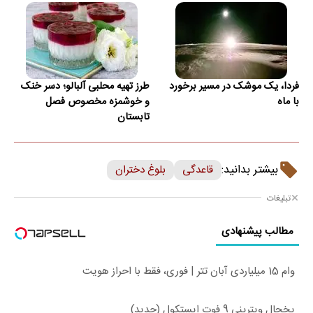
فردا، یک موشک در مسیر برخورد
طرز تهیه محلبی آلبالو؛ دسر خنک
با ماه
و خوشمزه مخصوص فصل
تابستان
بیشتر بدانید:
قاعدگی
بلوغ دختران
تبلیغات
مطالب پیشنهادی
وام 15 میلیاردی آبان تتر | فوری، فقط با احراز هویت
یخچال ویترینی 9 فوت ایستکول (جدید)