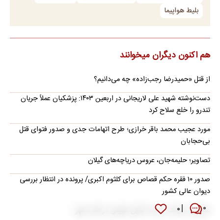
بلیط هواپیما
هم اکنون دیگران میخوانند
از قتل «حمیدرضا رجب‌زاده» چه می‌دانیم؟
دست‌نوشته شهید علی لاریجانی در اربعین ۱۴۰۳: پزشکیان عملاً جریان
تندرو را خلع سلاح کرد
مورد عجیب محمد باقر خرازی؛ طرح اتهامات جدی و صدور فتوای قتل
بی‌حجابان
تصاویر؛ حلیمه‌جان، عروس دریاچه‌های گیلان
صدور ۱۰ فقره حکم قصاص برای کلثوم اکبری/ پرونده در انتظار بررسی
دیوان عالی کشور
۰
۰
تصاویر؛ «عینک» رشت؛ نگین طبیعی در قلب شهر