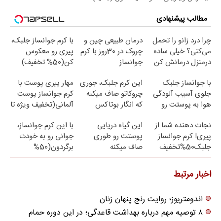
مطالب پیشنهادی
چرا درد زانو را تحمل
درمان طبیعی چین و
با کرم جوانساز جلبک،
می‌کنی؟ خیلی ساده
چروک در 30روز با کرم
پیری رو معکوس
درمنزل درمانش کن
جوانساز
کن(50% تخفیف)
آلمانی(45%تخفیف)
با جوانساز جلبک
این کرم جلبک، جوری
مهار پیری پوست با
جلوی آسیب آلودگی
چروکاتو صاف میکنه
کرم جوانساز پوست
هوا به پوستت رو
که انگار بوتاکس
آلمانی(تخفیف ویژه تا
بگیر❗ (تخفیف تا
کردی!(تخفیف ویژه)
امشب)
نجات دهنده شما از
این گیاه دریایی
با این کرم جوانساز،
امشب)
پیری! کرم جوانساز
پوستت رو طوری
جوانی رو به خودت
جلبک50%تخفیف
صاف میکنه
برگردون(50%
انگار20سال جوون
تخفیف)
شدی🔥لینک خرید
اخبار مرتبط
اندومتریوز؛ روایت رنج پنهان زنان
۸ توصیه مهم درباره بهداشت قاعدگی؛ در این دوره حمام