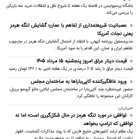
باشگاه پرسپولیس در فاصله یک هفته تا شروع نقل و انتقالات خرید سه بازیکن
را بررسی می‌کند.
عصبانیت شریعتمداری از تفاهم با عمان؛ گشایش تنگه هرمز
یعنی نجات آمریکا
مدیرمسئول روزنامه کیهان، با انتقاد از احتمال گشایش تنگه هرمز در چارچوب
تفاهم ایران و عمان، این اقدام را به سود آمریکا…
قیمت دینار عراق امروز پنجشنبه ۱۵ مرداد ۱۴۰۵
قیمت دینار عراق با رشد ۲.۵ درصدی در یک هفته اخیر، به ۱۳۲.۱ تومان رسید
ورود غافلگیرکننده کاپی‌باراها به ساختمان مجلس
حضور غیرمنتظره چند کاپی‌بارا در ساختمان مجلس ایالتی ماتو گروسو برزیل،
کارکنان این مجموعه را غافلگیر کرد.
سی‌ان‌ان:
توافقی در مورد تنگه هرمز در حال شکل‌گیری است؛ اما نه
توافقی که ترامپ بخواهد
یک مقام ارشد کشورهای خلیج فارس که با روند مذاکرات آشناست، اظهار
داشت که احتمال دستیابی به توافق تا روز جمعه حدود ۵۰ به…