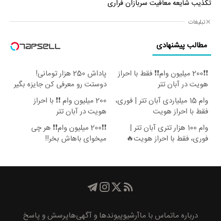
تکذیب شایعه معافیت سربازان فراری
تبلیغات
مطالب پیشنهادی
❗❗200 میلیون وام❗❗ فقط با احراز
پاداش 250 هزار تومانی!
هویت در آبان تتر
دوستت رو معرفی کن جایزه بگیر
😍
وام 15 میلیاردی آبان تتر | فوری،
200 میلیون وام ❗❗ با احراز
فقط با احراز هویت
هویت در آبان تتر
وام 100 هزار تتری آبان تتر |
❗❗200 میلیون وام❗❗ هر چی
فوری، فقط با احراز هویت🔥
میخوای باهاش بخر!!
درباره ما
تماس با ما
آرشیو
پیوند‌ها و آگهی‌ها
پرسش و پاسخ