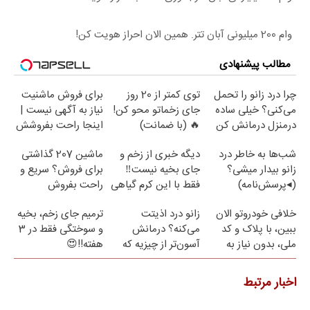
وام 200 میلیونی آبان تتر. همین الان احراز هویت کن!
مطالب پیشنهادی
چرا درد زانو را تحمل
توی کمتر از 20 روز
برای فروش ماشنیت
می‌کنی؟ خیلی ساده
جای زخماتو محو کن!
نیاز به آگهی نیست |
درمنزل درمانش کن
🔥 (با ضمانت)
اینجا راحت بفروشش
شب‌ها به خاطر درد
دیگه خبری از زخم و
ماشین 207 گذاشتی
زانو بیدار میشی؟
جای بخیه نیست‼️
برای فروش؟ سریع و
(◂پرسش‌نامه)
فقط با این کرم گیاهی
راحت بفروش
خلافی خودروتو الان
زانو درد اذیتت
ترمیم جای زخم، بخیه
ببین، با پلاک و کد
می‌کنه؟ درمانش
و سوختگی فقط در 3
ملی، بدون نیاز به
آسون‌تر از چیزیه که
هفته!!😍
مراجعه حضوری
فکر
می‌کنی✅پرسشنامه
اخبار مرتبط