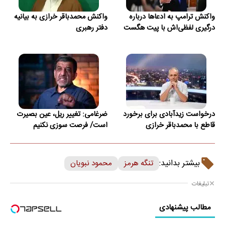
واکنش ترامپ به ادعاها درباره
واکنش محمدباقر خرازی به بیانیه
درگیری لفظی‌اش با پیت هگست
دفتر رهبری
درخواست زیدآبادی برای برخورد
ضرغامی: تغییر ریل، عین بصیرت
قاطع با محمدباقر خرازی
است/ فرصت سوزی نکنیم
بیشتر بدانید:
تنگه هرمز
محمود نبویان
تبلیغات
مطالب پیشنهادی