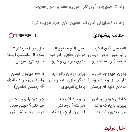
وام 15 میلیاردی آبان تتر | فوری، فقط با احراز هویت
وام 200 میلیونی آبان تتر. همین الان احراز هویت کن!
مطالب پیشنهادی
❌تحمل نکن❌ درد
عمل زانو ممنوع❌
بازار پر از خریدار 207
زانو بدون قرص درمان
درمان قطعی زانو درد
شده !!! ماشینتو اینجا
میشه (پرسشنامه رو
بدون جراحی و دارو
به راحتی بفروش
پر کن)
(پرسش نامه)
بدون هیچ جراحی و
برای درمان زانو درد
تا 100 میلیون تومان
دارویی زانو درد خود را
دیگر نیازی به جراحی
وام فوری خرید طلا💰
درمان کنید ◀ پرسش
و دارو شیمیایی
💰 (بدون ضامن)
نامه ▶
نیست(پرسش‌نامه)
خلافی خودروتو الان
زانو درد اذیتت
چرا درد زانو را تحمل
ببین، با پلاک و کد
می‌کنه؟ درمانش
می‌کنی؟ خیلی ساده
ملی، بدون نیاز به
آسون‌تر از چیزیه که
درمنزل درمانش کن
مراجعه حضوری
فکر
می‌کنی✅پرسشنامه
اخبار مرتبط