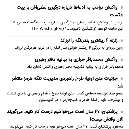
واکنش ترامپ به ادعاها درباره درگیری لفظی‌اش با پیت
هگست
ترامپ در واکنش به اخبار مبنی بر درگیری لفظی با پیت هگست مدعی شد:
این شایعه توسط "واشنگتن کامپوست" (The Washington…
زلزله ۴ ریشتری بندرلنگه را لرزاند
زمین‌لرزه‌ای به بزرگی ۴ ریشتر حوالی بندر لنگه را در غرب هرمزگان لرزاند.
واکنش محمدباقر خرازی به بیانیه دفتر رهبری
محمدباقر خرازی به بیانیه تکذیبیه دفتر رهبری واکنش نشان داد.
جزئیات متن اولیۀ طرح راهبردی مدیریت تنگه هرمز منتشر
شد
عضو هیئت‌رئیسه مجلس گفت: متن اولیۀ طرح «اقدام راهبردی تأمین امنیت
و پیشرفت پایدار تنگۀ هرمز و خلیج‌فارس» در کمیسیون…
پزشکیان: ۴۷ سال است می‌خواهیم درست کار کنیم، می‌گویند
الان وقتش نیست!
مسعود پزشکیان گفت: ۴۷ سال است می‌خواهیم درست کار کنیم، می‌گویند