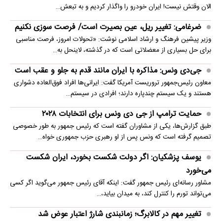
الان وقتش نیست! ایران خودرو را واگذار کردیم و به تبعش…
ضرغامی: تغییر ریل، عین بصیرت است/ فرصت سوزی نکنیم
وزیر پیشین فرهنگ و ارشاد اسلامی نوشت: «تحولات امروز، فرصت مناسبی
برای حل بسیاری از معضلاتی‌ است که در گذشته، لاینحل به…
جی‌دی ونس: مذاکره با ایران مانند قدم به جلو و عقب است
معاون رئیس‌جمهور تروریست آمریکا گفت: ایرانی‌ها افراد فوق‌العاده دشواری
هستند و یک سیستم چندپاره دارند؛ افرادی در سیستم…
حمایت ترامپ از جی دی ونس برای انتخابات ۲۰۲۸
طبق گزارش‌ها، یکی از مشاوران گفته است که رئیس جمهور به طور خصوصی
تصمیم گرفته است که ونس پس از او رهبری حزب جمهوری خواه…
یوسف پزشکیان: اگر دولت شکست بخورد، ایران شکست
می‌خورد
مشاور رسانه‌ای رئیس جمهور گفت: اینکه آقای رئیس جمهور می‌گوید اگر کسی
می‌تواند تورم را کنترل کند، به میدان بیاید،…
تغییر مهم در کالابرگ؛ زمانبندی‌ شارژ اعتبار عوض شد