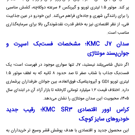
پر کند. موتور ۱.۵ لیتری توربو و گیربکس ۶ سرعته دوکلاچه‌، کشش مناسبی
را برای رانندگی شهری و جاده‌ای فراهم می‌کند. این خودرو در عین جذابیت
فنی، از نظر اقتصادی نیز به خاطر قدرت نقدشوندگی بالا برای سرمایه‌گذاری
مناسب است.
سدان KMC J7؛ مشخصات فست‌بک اسپرت و
جوان‌پسند مونتاژی
اگر دنبال شاسی‌بلند نیستید، J7 تنها سواری موجود در فهرست است؛ یک
فست‌بک جذاب با شتاب صفر تا صد حدود ۸ ثانیه که به لطف موتور ۱.۵
لیتری توربو GDI و آیرودینامیک فوق‌العاده، بین جوانان طرفداران پرشماری
دارد. اختلاف قیمت ۱.۲ میلیارد تومانی کارخانه تا بازار آزاد آن در ابتدای سال
۱۴۰۵، محبوبیت این سدان‌ مونتاژی را نشان می‌دهد.
کراس اوور اقتصادی KMC SR3؛ رقیب جدید
خودروهای سایز کوچک
این محصول جدید و اقتصادی با هدف پوشش قشر وسیع تر‌ خریداران به