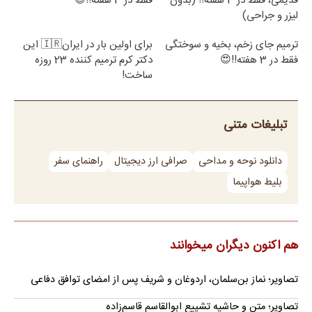
قدیمی، فقط در 3 هفته!! (بدون
فقط در 3 هفته!!😍
لیزر و جراحی)
ترمیم جای زخم، بخیه و سوختگی
برای اولین بار در ایران🇮🇷 این
فقط در 3 هفته!!😍
دکتر کرم ترمیم کننده 23 روزه
ساخت!
تبلیغات متنی
دانلود نوحه و مداحی
صرافی ارز دیجیتال
راهنمای سفر
بلیط هواپیما
هم اکنون دیگران میخوانند
تصاویر؛ نماز بن‌سلمان، اردوغان و شریف پس از امضای توافق دفاعی
تصاویر؛ متن و حاشیه تشییع ابوالقاسم قاسم‌زاده