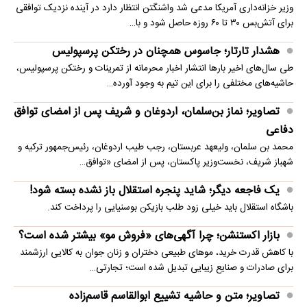
وزیر خزانه‌داری آمریکا مدعی شد واشنگتن انتظار دارد در آینده نزدیک توافقی
برای آتش‌بس ۳۰ تا ۶۰ روزه حاصل شود و با…
هشدار تارتار؛ جاسوس همچنان در رختکن پرسپولیس
طی سال‌های اخیر بارها انتشار اخبار محرمانه از تمرینات و رختکن پرسپولیس،
حاشیه‌های مختلفی را برای این تیم به وجود آورده…
تصاویر؛ نماز بن‌سلمان، اردوغان و شریف پس از امضای توافق
دفاعی
محمد بن سلمان، ولیعهد عربستان، رجب طیب اردوغان، رئیس‌جمهور ترکیه و
شهباز شریف، نخست‌وزیر پاکستان، پس از امضای «توافق…
یک فاجعه دیگر؛ شاید پنجره استقلال باز نشده بسته شود!
باشگاه استقلال باید خیلی زود طلب بازیکن بوسنیایی را پرداخت کند.
بازار اکستنشن؛ چرا آگهی‌های «فروش مو» بیشتر شده است؟
با کاهش قدرت خرید، موهای طبیعی دختران و زنان جوان به کالایی ارزشمند
برای صادرات و صنایع زیبایی تبدیل شده است؛ تجارتی…
تصاویر؛ متن و حاشیه تشییع ابوالقاسم قاسم‌زاده