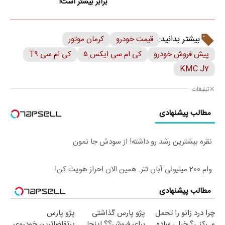
برابر بیشتر است!
بیشتر بدانید:
قیمت خودرو
کرمان موتور
پیش فروش خودرو
کی ام سی ایکس ۵
کی ام سی T۹
KMC J7
تبلیغات
مطالب پیشنهادی
نقره بیشترین رشد رو داشته! از سودش جا نمون
وام 200 میلیونی آبان تتر. همین الان احراز هویت کن!
مطالب پیشنهادی
چرا درد زانو را تحمل
پژو پارس گذاشتی
پژو پارس
می‌کنی؟ خیلی ساده
برای فروش؟؟ اینجا
پرتقاضاترین خودروی