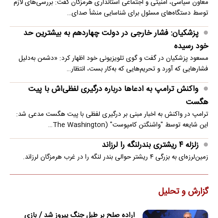
معاون سیاسی، امنیتی و اجتماعی استانداری هرمزگان گفت: بررسی‌های لازم
توسط دستگاه‌های مسئول برای شناسایی منشأ صدای…
پزشکیان: فشار خارجی در دولت چهاردهم به بیشترین حد
خود رسیده
مسعود پزشکیان در گفت و گوی تلویزیونی خود اظهار کرد: «دشمن به‌دلیل
فشارهایی که آورد و تحریم‌هایی که به‌کار بست، انتظار…
واکنش ترامپ به ادعاها درباره درگیری لفظی‌اش با پیت
هگست
ترامپ در واکنش به اخبار مبنی بر درگیری لفظی با پیت هگست مدعی شد:
این شایعه توسط "واشنگتن کامپوست" (The Washington…
زلزله ۴ ریشتری بندرلنگه را لرزاند
زمین‌لرزه‌ای به بزرگی ۴ ریشتر حوالی بندر لنگه را در غرب هرمزگان لرزاند.
گزارش و تحلیل
اراده صلح بر طبل جنگ پیروز شد / بازی