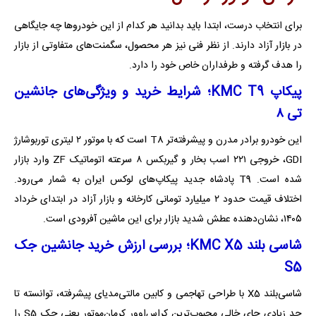
برای انتخاب درست، ابتدا باید بدانید هر کدام از این خودروها چه جایگاهی
در بازار آزاد دارند. از نظر فنی نیز هر محصول، سگمنت‌های متفاوتی از بازار
را هدف گرفته‌ و طرفداران خاص خود را دارد.
پیکاپ KMC T9؛ شرایط خرید و ویژگی‌های جانشین
تی ۸
این خودرو برادر مدرن و پیشرفته‌تر‌ T8 است که با موتور ۲ لیتری توربوشارژ
GDI، خروجی ۲۲۱ اسب بخار و گیربکس ۸ سرعته اتوماتیک ZF وارد بازار
شده است. T9 پادشاه جدید پیکاپ‌های لوکس ایران به شمار می‌رود.
اختلاف قیمت حدود ۲ میلیارد تومانی کارخانه و بازار آزاد در ابتدای خرداد
۱۴۰۵، نشان‌دهنده عطش شدید بازار برای این ماشین آفرودی است.
شاسی بلند KMC X5؛ بررسی ارزش خرید جانشین جک
S5
شاسی‌بلند X5 با طراحی تهاجمی و کابین مالتی‌مدیای پیشرفته، توانسته تا
حد زیادی جای خالی محبوب‌ترین کراس‌اوور کرمان‌موتور یعنی جک S5 را