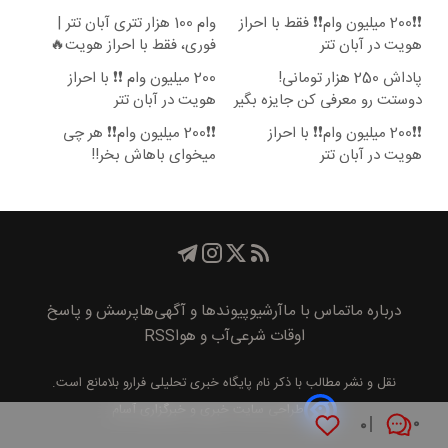
❗❗200 میلیون وام❗❗ فقط با احراز
وام 100 هزار تتری آبان تتر |
هویت در آبان تتر
فوری، فقط با احراز هویت🔥
پاداش 250 هزار تومانی!
200 میلیون وام ❗❗ با احراز
دوستت رو معرفی کن جایزه بگیر
هویت در آبان تتر
😍
❗❗200 میلیون وام❗❗ با احراز
❗❗200 میلیون وام❗❗ هر چی
هویت در آبان تتر
میخوای باهاش بخر!!
درباره ما
تماس با ما
آرشیو
پیوند‌ها و آگهی‌ها
پرسش و پاسخ
اوقات شرعی
آب و هوا
RSS
نقل و نشر مطالب با ذکر نام
پايگاه خبری تحليلی فرارو
بلامانع است.
طراحی سایت خبری و خبرگزاری آسام
۰
۰