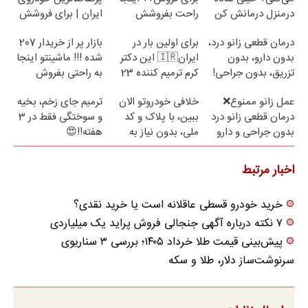
درمنزل درمانش کن
راحت بفروشش
ایران | برای فروشش
فرصت رو از دست
درمان قطعی زانو درد،
برای اولین بار در
بازار پر از خریدار 207
نده!
بدون دارو، بدون
ایران🇮🇷 این دکتر
شده !!! ماشینتو اینجا
تزریق، بدون جراحی!
کرم ترمیم کننده 23
به راحتی بفروش
(پرسش‌نامه)
روزه ساخت!
عمل زانو ممنوع❌
خلافی خودروتو الان
ترمیم جای زخم، بخیه
درمان قطعی زانو درد
ببین، با پلاک و کد
و سوختگی فقط در 3
بدون جراحی و دارو
ملی، بدون نیاز به
هفته!!😍
(پرسش نامه)
مراجعه حضوری
اخبار مرتبط
خرید خودرو قسطی عاقلانه است یا خرید نقدی؟
۷ نکته درباره آگهی جنجالی فروش پراید یک میلیاردی
پیش‌بینی قیمت طلا خرداد ۱۴۰۵؛ بررسی ۳ سناریوی
سرنوشت‌ساز دلار، طلا و سکه