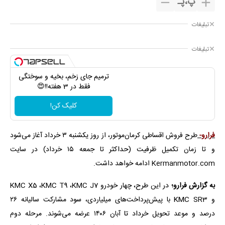
پ
،
پـ
تبلیغات
تبلیغات
ترمیم جای زخم، بخیه و سوختگی
فقط در 3 هفته!!😍
کلیک کن!
فرارو-
طرح فروش اقساطی کرمان‌موتور، از روز یکشنبه ۳ خرداد آغاز می‌شود
و تا زمان تکمیل ظرفیت (حداکثر تا جمعه ۱۵ خرداد) در سایت
Kermanmotor.com ادامه خواهد داشت.
به گزارش فرارو؛
در این طرح، چهار خودرو KMC X5 ،KMC T9 ،KMC J7
و KMC SR3 با پیش‌پرداخت‌های میلیاردی، سود مشارکت سالیانه ۲۶
درصد و موعد تحویل خرداد تا آبان ۱۴۰۶ عرضه می‌شوند. مرحله دوم