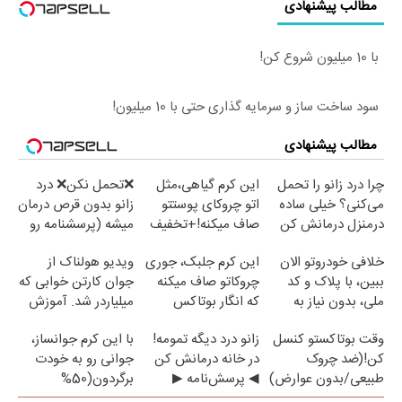
مطالب پیشنهادی
با 10 میلیون شروع کن!
سود ساخت ساز و سرمایه گذاری حتی با 10 میلیون!
مطالب پیشنهادی
چرا درد زانو را تحمل
این کرم گیاهی،مثل
❌تحمل نکن❌ درد
می‌کنی؟ خیلی ساده
اتو چروکای پوستتو
زانو بدون قرص درمان
درمنزل درمانش کن
صاف میکنه!+تخفیف
میشه (پرسشنامه رو
ویژه
پر کن)
خلافی خودروتو الان
این کرم جلبک، جوری
ویدیو هولناک از
ببین، با پلاک و کد
چروکاتو صاف میکنه
جوان کارتن خوابی که
ملی، بدون نیاز به
که انگار بوتاکس
میلیاردر شد. آموزش
مراجعه حضوری
کردی!(تخفیف ویژه)
رایگان
وقت بوتاکستو کنسل
زانو درد دیگه تمومه!
با این کرم جوانساز،
کن!(ضد چروک
در خانه درمانش کن
جوانی رو به خودت
طبیعی/بدون عوارض)
◀ پرسش‌نامه ▶
برگردون(50%
تخفیف)