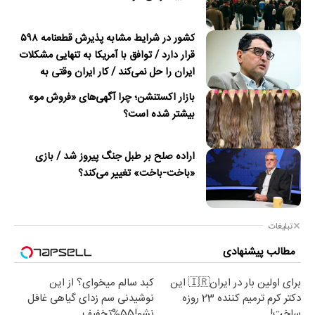
کشور در شرایط مشابه پذیرش قطعنامه ۵۹۸
قرار دارد / توافق با آمریکا به تنهایی مشکلات
ایران را حل نمی‌کند / کار ایران وقتی به
امضای ترکمانچای رسید که دیگر چاره‌ای نبود
بازار اکستنشن؛ چرا آگهی‌های «فروش مو»
بیشتر شده است؟
اراده صلح بر طبل جنگ پیروز شد / بازی
«باخت-باخت» تغییر می‌کند؟
تبلیغات
مطالب پیشنهادی
برای اولین بار در ایران🇮🇷 این
کبد سالم میخوای؟ از این
دکتر کرم ترمیم کننده 23 روزه
نوشیدنی سم زدای گیاهی غافل
ساخت!
نشو!55%تخفیف