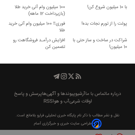
با 10 میلیون شروع کن!
100 میلیون وام آنی خرید طلا
(بازپرداخت 12 ماهه)
پولت را از تورم نجات بده!
فوری‼️ 100 میلیون وام آنی خرید
طلا
شراکت در ساخت و ساز حتی با
افزایش درآمـد فروشگاهت رو
10 میلیون!
تضمین کن
درباره ما
تماس با ما
آرشیو
پیوند‌ها و آگهی‌ها
پرسش و پاسخ
اوقات شرعی
آب و هوا
RSS
نقل و نشر مطالب با ذکر نام
پايگاه خبری تحليلی فرارو
بلامانع است.
طراحی سایت خبری و خبرگزاری آسام