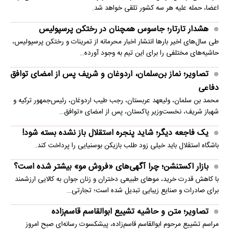
اعضا، حمله علیه هر سه کشور تلقی خواهد شد.
هشدار تارتار؛ جاسوس همچنان در رختکن پرسپولیس
طی سال‌های اخیر بارها انتشار اخبار محرمانه از تمرینات و رختکن پرسپولیس،
حاشیه‌های مختلفی را برای این تیم به وجود آورده…
تصاویر؛ نماز بن‌سلمان، اردوغان و شریف پس از امضای توافق
دفاعی
محمد بن سلمان، ولیعهد عربستان، رجب طیب اردوغان، رئیس‌جمهور ترکیه و
شهباز شریف، نخست‌وزیر پاکستان، پس از امضای «توافق…
یک فاجعه دیگر؛ شاید پنجره استقلال باز نشده بسته شود!
باشگاه استقلال باید خیلی زود طلب بازیکن بوسنیایی را پرداخت کند.
بازار اکستنشن؛ چرا آگهی‌های «فروش مو» بیشتر شده است؟
با کاهش قدرت خرید، موهای طبیعی دختران و زنان جوان به کالایی ارزشمند
برای صادرات و صنایع زیبایی تبدیل شده است؛ تجارتی…
تصاویر؛ متن و حاشیه تشییع ابوالقاسم قاسم‌زاده
مراسم تشییع مرحوم ابوالقاسم قاسم‌زاده، پیشکسوت رسانه‌ای صبح امروز