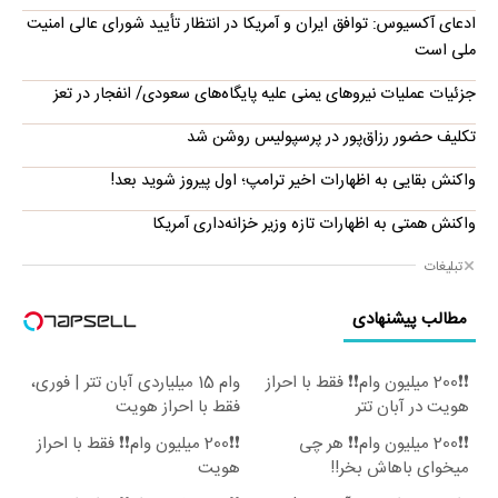
ادعای آکسیوس: توافق ایران و آمریکا در انتظار تأیید شورای عالی امنیت
ملی است
جزئیات عملیات نیروهای یمنی علیه پایگاه‌های سعودی/ انفجار در تعز
تکلیف حضور رزاق‌پور در پرسپولیس روشن شد
واکنش بقایی به اظهارات اخیر ترامپ؛ اول پیروز شوید بعد!
واکنش همتی به اظهارات تازه وزیر خزانه‌داری آمریکا
تبلیغات
مطالب پیشنهادی
❗❗200 میلیون وام❗❗ فقط با احراز
وام 15 میلیاردی آبان تتر | فوری،
هویت در آبان تتر
فقط با احراز هویت
❗❗200 میلیون وام❗❗ هر چی
❗❗200 میلیون وام❗❗ فقط با احراز
میخوای باهاش بخر!!
هویت