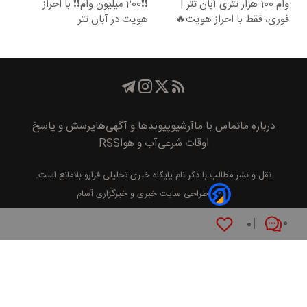
وام 100 هزار تتری آبان تتر |
❗❗200 میلیون وام❗❗ با احراز
فوری، فقط با احراز هویت🔥
هویت در آبان تتر
درباره ما
تماس با ما
آرشیو
پیوند‌ها و آگهی‌ها
پرسش و پاسخ
اوقات شرعی
آب و هوا
RSS
نقل و نشر مطالب با ذکر نام
پايگاه خبری تحليلی فرارو
بلامانع است.
طراحی سایت خبری و خبرگزاری آسام
۰
۰