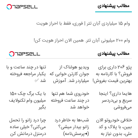
مطالب پیشنهادی
وام 15 میلیاردی آبان تتر | فوری، فقط با احراز هویت
وام 200 میلیونی آبان تتر. همین الان احراز هویت کن!
مطالب پیشنهادی
پژو 206 داری برای
ویدیو هولناک از
تنها در چند ساعت و با
فروش؟ با کارنامه به
جوان کارتن خوابی که
یکبار مراجعه فروخته
بهترین قیمت بفروش!
میلیاردر شد. آموزش
شد ✅
رایگان
هایما داری؟ اینجا
خودروی شما هم تنها
با یک برگ چک 150
سریع و بی‌دردسر
در چند ساعت فروخته
میلیون وام تکنولایف
می‌فروشی
خواهد شد
بگیر
خلافی خودروتو الان
شب‌ها به خاطر درد
چرا درد زانو را تحمل
ببین، با پلاک و کد
زانو بیدار میشی؟
می‌کنی؟ خیلی ساده
ملی، بدون نیاز به
(◂پرسش‌نامه)
درمنزل درمانش کن