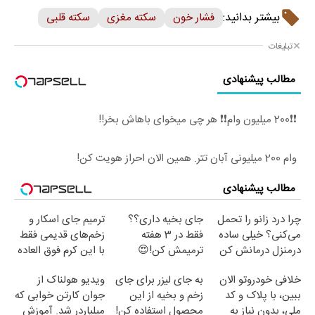
بیشتر بدانید:
فشار خون
سکته مغزی
سکته قلبی
تبلیغات
مطالب پیشنهادی
❗❗200 میلیون وام❗❗ هر چی میخوای باهاش بخر!!
وام 200 میلیونی آبان تتر. همین الان احراز هویت کن!
مطالب پیشنهادی
چرا درد زانو را تحمل
جای بخیه داری؟؟
ترمیم جای اسکار و
می‌کنی؟ خیلی ساده
فقط در 3 هفته
زخم‌های قدیمی فقط
درمنزل درمانش کن
ترمیمش کن!😍
با این کرم فوق العاده
😍(مشاوره)
خلافی خودروتو الان
به جای لیزر برای جای
ویدیو هولناک از
ببین، با پلاک و کد
زخم و بخیه از این
جوان کارتن خوابی که
ملی، بدون نیاز به
محصول استفاده کن!
میلیاردر شد. آموزش