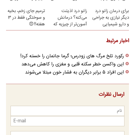
مراجعه حضوری
رایگان
برای درمان زانو درد
زانو درد اذیتت
ترمیم جای زخم، بخیه
دیگر نیازی به جراحی
می‌کنه؟ درمانش
و سوختگی فقط در 3
و دارو شیمیایی
آسون‌تر از چیزیه که
هفته!!😍
نیست(پرسش‌نامه)
فکر
می‌کنی✅پرسشنامه
اخبار مرتبط
رکورد تلخ مرگ های زودرس؛ گرما جانمان را خسته کرد!
این واکسن خطر سکته قلبی و مغزی را کاهش می‌دهد
این افراد ۵ برابر دیگران به فشار خون مبتلا می‌شوند
ارسال نظرات