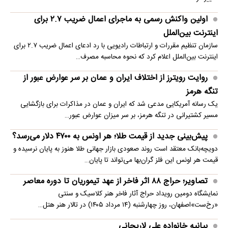
اولین واکنش رسمی به ماجرای اعمال ضریب ۲.۷ برای
اینترنت بین‌الملل
سازمان تنظیم مقررات و ارتباطات رادیویی با رد ادعای اعمال ضریب ۲.۷ برای
اینترنت بین‌الملل اعلام کرد که نحوه محاسبه مصرف…
روایت رویترز از اختلاف ایران و عمان بر سر عوارض عبور از
تنگه هرمز
یک رسانه آمریکایی مدعی شد که ایران و عمان در مذاکرات برای بازگشایی
مسیر کشتیرانی در تنگه هرمز، بر سر میزان عوارض عبور…
پیش‌بینی جدید از قیمت طلا؛ هر اونس به ۴۷۰۰ دلار می‌رسد؟
دویچه‌بانک معتقد است روند صعودی بازار جهانی طلا هنوز به پایان نرسیده و
قیمت هر اونس این فلز گران‌بها می‌تواند تا پایان…
تصاویر؛ حراج ۸۸ اثر فاخر از عهد تیموریان تا دوره معاصر
نمایشگاه دومین رویداد حراج آثار فاخر هنر کلاسیک و سنتی
«رخ‌ست»اصفهان، روز چهارشنبه (۱۴ مرداد ۱۴۰۵) در تالار هنر هتل…
بیانیه خانواده علی لاریجانی