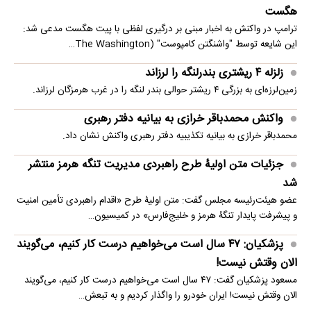
هگست
ترامپ در واکنش به اخبار مبنی بر درگیری لفظی با پیت هگست مدعی شد:
این شایعه توسط "واشنگتن کامپوست" (The Washington…
زلزله ۴ ریشتری بندرلنگه را لرزاند
زمین‌لرزه‌ای به بزرگی ۴ ریشتر حوالی بندر لنگه را در غرب هرمزگان لرزاند.
واکنش محمدباقر خرازی به بیانیه دفتر رهبری
محمدباقر خرازی به بیانیه تکذیبیه دفتر رهبری واکنش نشان داد.
جزئیات متن اولیۀ طرح راهبردی مدیریت تنگه هرمز منتشر
شد
عضو هیئت‌رئیسه مجلس گفت: متن اولیۀ طرح «اقدام راهبردی تأمین امنیت
و پیشرفت پایدار تنگۀ هرمز و خلیج‌فارس» در کمیسیون…
پزشکیان: ۴۷ سال است می‌خواهیم درست کار کنیم، می‌گویند
الان وقتش نیست!
مسعود پزشکیان گفت: ۴۷ سال است می‌خواهیم درست کار کنیم، می‌گویند
الان وقتش نیست! ایران خودرو را واگذار کردیم و به تبعش…