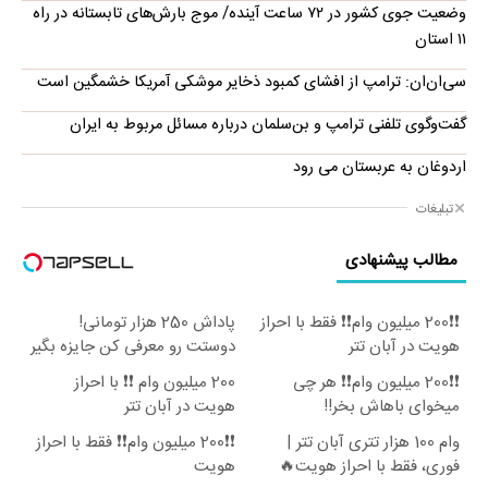
وضعیت جوی کشور در ۷۲ ساعت آینده/ موج بارش‌های تابستانه در راه
۱۱ استان
سی‌ان‌ان: ترامپ از افشای کمبود ذخایر موشکی آمریکا خشمگین است
گفت‌وگوی تلفنی ترامپ و بن‌سلمان درباره مسائل مربوط به ایران
اردوغان به عربستان می رود
تبلیغات
مطالب پیشنهادی
❗❗200 میلیون وام❗❗ فقط با احراز
پاداش 250 هزار تومانی!
هویت در آبان تتر
دوستت رو معرفی کن جایزه بگیر
😍
❗❗200 میلیون وام❗❗ هر چی
200 میلیون وام ❗❗ با احراز
میخوای باهاش بخر!!
هویت در آبان تتر
وام 100 هزار تتری آبان تتر |
❗❗200 میلیون وام❗❗ فقط با احراز
فوری، فقط با احراز هویت🔥
هویت