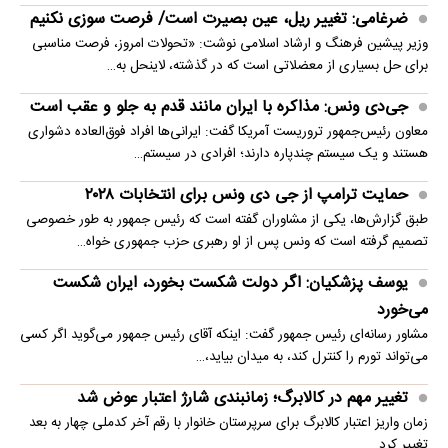
ضرغامی: تغییر ریل، عین بصیرت است/ فرصت سوزی نکنیم
وزیر پیشین فرهنگ و ارشاد اسلامی نوشت: «تحولات امروز، فرصت مناسبی
برای حل بسیاری از معضلاتی‌ است که در گذشته، لاینحل به…
جی‌دی ونس: مذاکره با ایران مانند قدم به جلو و عقب است
معاون رئیس‌جمهور تروریست آمریکا گفت: ایرانی‌ها افراد فوق‌العاده دشواری
هستند و یک سیستم چندپاره دارند؛ افرادی در سیستم…
حمایت ترامپ از جی دی ونس برای انتخابات ۲۰۲۸
طبق گزارش‌ها، یکی از مشاوران گفته است که رئیس جمهور به طور خصوصی
تصمیم گرفته است که ونس پس از او رهبری حزب جمهوری خواه…
یوسف پزشکیان: اگر دولت شکست بخورد، ایران شکست
می‌خورد
مشاور رسانه‌ای رئیس جمهور گفت: اینکه آقای رئیس جمهور می‌گوید اگر کسی
می‌تواند تورم را کنترل کند، به میدان بیاید،…
تغییر مهم در کالابرگ؛ زمانبندی‌ شارژ اعتبار عوض شد
زمان واریز اعتبار کالابرگ برای سرپرستان خانوار با رقم آخر کدملی چهار به بعد
تغییر کرد