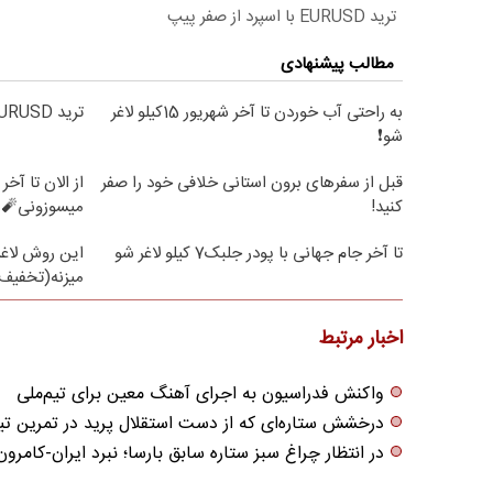
ترید EURUSD با اسپرد از صفر پیپ
مطالب پیشنهادی
به راحتی آب خوردن تا آخر شهریور 15کیلو لاغر
ترید EURUSD با اسپرد از صفر پیپ
شو❗
قبل از سفرهای برون استانی خلافی خود را صفر
کنید!
میسوزونی🧨 
تا آخر جام جهانی با پودر جلبک7 کیلو لاغر شو
این روش لاغر
میزنه(تخفیف 
اخبار مرتبط
واکنش فدراسیون به اجرای آهنگ معین برای تیم‌ملی
درخشش ستاره‌ای که از دست استقلال پرید در تمرین تیم
در انتظار چراغ سبز ستاره سابق بارسا؛ نبرد ایران-کامرو