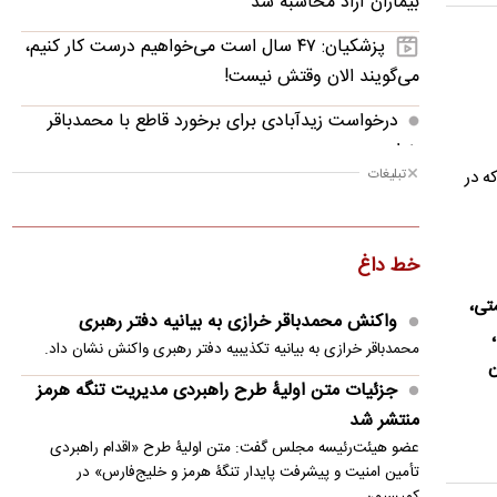
بیماران آزاد محاسبه شد
پزشکیان: ۴۷ سال است می‌خواهیم درست کار کنیم،
می‌گویند الان وقتش نیست!
درخواست زیدآبادی برای برخورد قاطع با محمدباقر
خرازی
تبلیغات
 که در
آمریکا: از پرتاب موشکی کره شمالی مطلع هستیم
ضرغامی: تغییر ریل، عین بصیرت است/ فرصت سوزی
خط داغ
نکنیم
متی،
افشاگری کاناوارو از علت خط زدن ماشاریپوف
واکنش محمدباقر خرازی به بیانیه دفتر رهبری
محمدباقر خرازی به بیانیه تکذیبیه دفتر رهبری واکنش نشان داد.
هشدار سخنگوی نیروهای مسلح یمن به ریاض
ن
جزئیات متن اولیۀ طرح راهبردی مدیریت تنگه هرمز
دروازه‌بان اسپانیایی در مسیر بازگشت به استقلال
منتشر شد
قیمت طلا به بالاترین سطح خود در ۷ هفته اخیر رسید
عضو هیئت‌رئیسه مجلس گفت: متن اولیۀ طرح «اقدام راهبردی
تأمین امنیت و پیشرفت پایدار تنگۀ هرمز و خلیج‌فارس» در
بیدار شدن‌ های در ساعت ۳ بامداد ممکن است
کمیسیون…