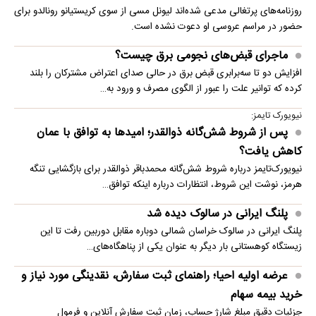
روزنامه‌های پرتغالی مدعی شده‌اند لیونل مسی از سوی کریستیانو رونالدو برای
حضور در مراسم عروسی او دعوت نشده است.
ماجرای قبض‌های نجومی برق چیست؟
افزایش دو تا سه‌برابری قبض برق در حالی صدای اعتراض مشترکان را بلند
کرده که توانیر علت را عبور از الگوی مصرف و ورود به…
نیویورک تایمز:
پس از شروط شش‌گانه ذوالقدر؛ امیدها به توافق با عمان
کاهش یافت؟
نیویورک‌تایمز درباره شروط شش‌گانه محمدباقر ذوالقدر برای بازگشایی تنگه
هرمز، نوشت این شروط، انتظارات درباره اینکه توافق…
پلنگ ایرانی در سالوک دیده شد
پلنگ ایرانی در سالوک خراسان شمالی دوباره مقابل دوربین رفت تا این
زیستگاه کوهستانی بار دیگر به عنوان یکی از پناهگاه‌های…
عرضه اولیه احیا؛ راهنمای ثبت سفارش، نقدینگی مورد نیاز و
خرید بیمه سهام
جزئیات دقیق مبلغ شارژ حساب، زمان ثبت سفارش آنلاین و فرمول