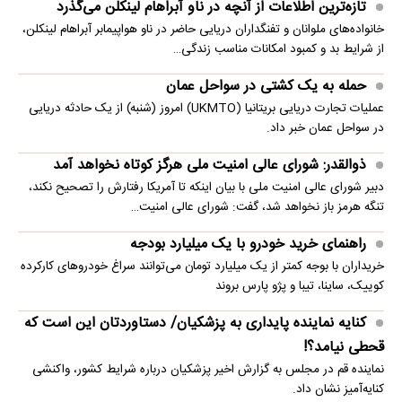
تازه‌ترین اطلاعات از آنچه در ناو آبراهام لینکلن می‌گذرد
خانواده‌های ملوانان و تفنگداران دریایی حاضر در ناو هواپیمابر آبراهام لینکلن،
از شرایط بد و کمبود امکانات مناسب زندگی…
حمله به یک کشتی در سواحل عمان
عملیات تجارت دریایی بریتانیا (UKMTO) امروز (شنبه) از یک حادثه دریایی
در سواحل عمان خبر داد.
ذوالقدر: شورای عالی امنیت ملی هرگز کوتاه نخواهد آمد
دبیر شورای عالی امنیت ملی با بیان اینکه تا آمریکا رفتارش را تصحیح نکند،
تنگه هرمز باز نخواهد شد، گفت: شورای عالی امنیت…
راهنمای خرید خودرو با یک میلیارد بودجه
خریداران با بوجه کمتر از یک میلیارد تومان می‌توانند سراغ خودروهای کارکرده
کوییک، ساینا، تیبا و پژو پارس بروند
کنایه نماینده پایداری به پزشکیان/ دستاوردتان این است که
قحطی نیامد؟!
نماینده قم در مجلس به گزارش اخیر پزشکیان درباره شرایط کشور، واکنشی
کنایه‌آمیز نشان داد.