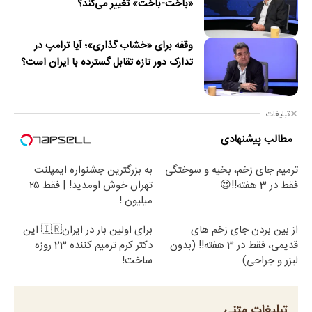
«باخت-باخت» تغییر می‌کند؟
وقفه برای «خشاب گذاری»؛ آیا ترامپ در
تدارک دور تازه تقابل گسترده با ایران است؟
تبلیغات
مطالب پیشنهادی
ترمیم جای زخم، بخیه و سوختگی
به بزرگترین جشنواره ایمپلنت
فقط در 3 هفته!!😍
تهران خوش اومدید! | فقط ۲۵
میلیون !
از بین بردن جای زخم های
برای اولین بار در ایران🇮🇷 این
قدیمی، فقط در 3 هفته!! (بدون
دکتر کرم ترمیم کننده 23 روزه
لیزر و جراحی)
ساخت!
تبلیغات متنی