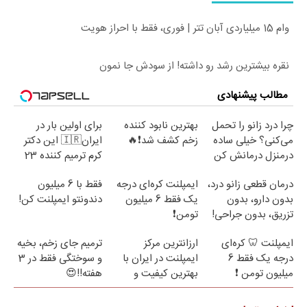
وام 15 میلیاردی آبان تتر | فوری، فقط با احراز هویت
نقره بیشترین رشد رو داشته! از سودش جا نمون
مطالب پیشنهادی
چرا درد زانو را تحمل
بهترین نابود کننده
برای اولین بار در
می‌کنی؟ خیلی ساده
زخم کشف شد❗🔥
ایران🇮🇷 این دکتر
درمنزل درمانش کن
کرم ترمیم کننده 23
روزه ساخت!
درمان قطعی زانو درد،
ایمپلنت کره‌ای درجه
فقط با 6 میلیون
بدون دارو، بدون
یک فقط 6 میلیون
دندونتو ایمپلنت کن!
تزریق، بدون جراحی!
تومن❗
(پرسش‌نامه)
ایمپلنت 🦷 کره‌ای
ارزانترین مرکز
ترمیم جای زخم، بخیه
درجه یک فقط 6
ایمپلنت در ایران با
و سوختگی فقط در 3
میلیون تومن ❗
بهترین کیفیت و
هفته!!😍
قیمت