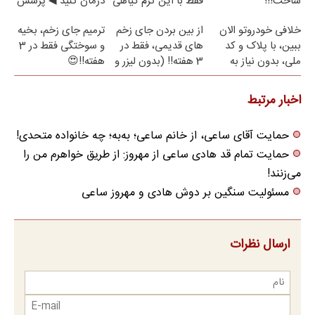
ساخت!!!
فقط با این کرم گیاهی
درمان کنید ◀ پرسش
نامه ▶
خلافی خودروتو الان
از بین بردن جای زخم
ترمیم جای زخم، بخیه
ببین، با پلاک و کد
های قدیمی، فقط در
و سوختگی فقط در 3
ملی، بدون نیاز به
3 هفته!! (بدون لیزر و
هفته!!😍
مراجعه حضوری
جراحی)
اخبار مرتبط
حمایت آقای ساعی،‌ از خانم ساعی؛ به‌به؛ چه خانواده متحدی!
حمایت تمام قد هادی ساعی از مهروز: از طریق خواهرم من را
می‌زنند!
مسئولیت سنگین بر دوش هادی و مهروز ساعی
ارسال نظرات