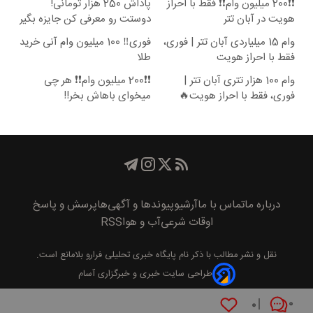
❗❗200 میلیون وام❗❗ فقط با احراز
پاداش 250 هزار تومانی!
هویت در آبان تتر
دوستت رو معرفی کن جایزه بگیر
😍
وام 15 میلیاردی آبان تتر | فوری،
فوری‼️ 100 میلیون وام آنی خرید
فقط با احراز هویت
طلا
وام 100 هزار تتری آبان تتر |
❗❗200 میلیون وام❗❗ هر چی
فوری، فقط با احراز هویت🔥
میخوای باهاش بخر!!
درباره ما
تماس با ما
آرشیو
پیوند‌ها و آگهی‌ها
پرسش و پاسخ
اوقات شرعی
آب و هوا
RSS
نقل و نشر مطالب با ذکر نام
پايگاه خبری تحليلی فرارو
بلامانع است.
طراحی سایت خبری و خبرگزاری آسام
۰
۰