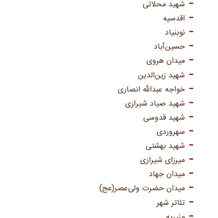
شهید محلاتی
اقدسیه
نوبنیاد
حسین‌آباد
میدان هروی
شهید زین‌الدین
خواجه عبدالله انصاری
شهید صیاد شیرازی
شهید قدوسی
سهروردی
شهید بهشتی
میرزای شیرازی
میدان جهاد
میدان حضرت ولی‌عصر(عج)
تئاتر شهر
منیریه