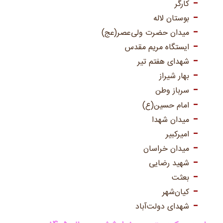
کارگر
بوستان لاله
میدان حضرت ولی‌عصر(عج)
ایستگاه مریم مقدس
شهدای هفتم تیر
بهار شیراز
سرباز وطن
امام حسین(ع)
میدان شهدا
امیرکبیر
میدان خراسان
شهید رضایی
بعثت
کیان‌شهر
شهدای دولت‌آباد