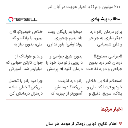
200 میلیون وام ❗❗ با احراز هویت در آبان تتر
مطالب پیشنهادی
برای درمان زانو درد
میخوایم رایگان بهت
خلافی خودروتو الان
دیگر نیازی به جراحی
یاد بدیم چجوری
ببین، با پلاک و کد
و دارو شیمیایی
پولدارشی! باور نداری
ملی، بدون نیاز به
نیست(پرسش‌نامه)
امتحانش مجانیه
مراجعه حضوری
‼️جراحی ممنوع‼️
بدون هیچ جراحی و
ویدیو هولناک از
درمان کمر درد بدون
دارویی زانو درد خود را
جوان کارتن خوابی که
جراحی و دوره نقاهت
درمان کنید ◀ پرسش
میلیاردر شد. آموزش
نامه ▶
رایگان
استعلام آنلاین خلافی
زانو درد اذیتت
چرا درد زانو را تحمل
خودرو 👈با کد ملی و
می‌کنه؟ درمانش
می‌کنی؟ خیلی ساده
پلاک، سریع، دقیق و
آسون‌تر از چیزیه که
درمنزل درمانش کن
بدون معطلی
فکر
می‌کنی✅پرسشنامه
اخبار مرتبط
اعلام نتایج نهایی زودتر از موعد هر سال