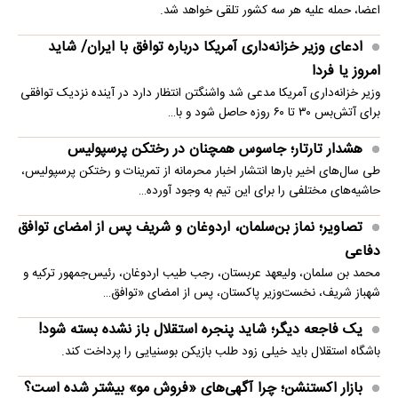
اعضا، حمله علیه هر سه کشور تلقی خواهد شد.
ادعای وزیر خزانه‌داری آمریکا درباره توافق با ایران/ شاید
امروز یا فردا
وزیر خزانه‌داری آمریکا مدعی شد واشنگتن انتظار دارد در آینده نزدیک توافقی
برای آتش‌بس ۳۰ تا ۶۰ روزه حاصل شود و با…
هشدار تارتار؛ جاسوس همچنان در رختکن پرسپولیس
طی سال‌های اخیر بارها انتشار اخبار محرمانه از تمرینات و رختکن پرسپولیس،
حاشیه‌های مختلفی را برای این تیم به وجود آورده…
تصاویر؛ نماز بن‌سلمان، اردوغان و شریف پس از امضای توافق
دفاعی
محمد بن سلمان، ولیعهد عربستان، رجب طیب اردوغان، رئیس‌جمهور ترکیه و
شهباز شریف، نخست‌وزیر پاکستان، پس از امضای «توافق…
یک فاجعه دیگر؛ شاید پنجره استقلال باز نشده بسته شود!
باشگاه استقلال باید خیلی زود طلب بازیکن بوسنیایی را پرداخت کند.
بازار اکستنشن؛ چرا آگهی‌های «فروش مو» بیشتر شده است؟