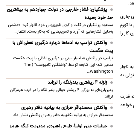
امنیت منطقه شد
د.
پزشکیان: فشار خارجی در دولت چهاردهم به بیشترین
انفجار در حومه دمشق چند کشته و زخمی برجا
ی جاری
حد خود رسیده
گذاشت
با تورم
مسعود پزشکیان در گفت و گوی تلویزیونی خود اظهار کرد: «دشمن
به‌دلیل فشارهایی که آورد و تحریم‌هایی که به‌کار بست، انتظار…
 کار را
واکنش ترامپ به ادعاها درباره درگیری لفظی‌اش با
پیت هگست
ترامپ در واکنش به اخبار مبنی بر درگیری لفظی با پیت هگست
مدعی شد: این شایعه توسط "واشنگتن کامپوست" (The
ه ناچار
Washington…
ونی به
زلزله ۴ ریشتری بندرلنگه را لرزاند
زمین‌لرزه‌ای به بزرگی ۴ ریشتر حوالی بندر لنگه را در غرب هرمزگان
که قدرت
لرزاند.
 شکاف به‌وجود آمده دقیقاً همان نقطه‌ای است که سرنوشت حقوق ۱۴۰۵ را رقم خواهد
واکنش محمدباقر خرازی به بیانیه دفتر رهبری
محمدباقر خرازی به بیانیه تکذیبیه دفتر رهبری واکنش نشان داد.
جزئیات متن اولیۀ طرح راهبردی مدیریت تنگه هرمز