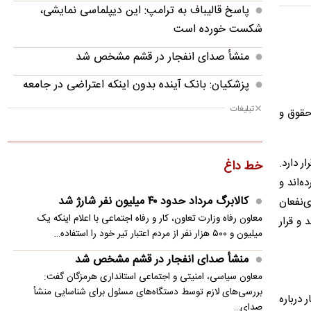
پاسخ قالیباف به ترامپ: این دیپلماسی نمایشی،
شکست خورده است
منشأ صدای انفجار در قشم مشخص شد
پزشکیان: بانک آینده بدون اینکه اعتراضی در جامعه
شکل بگیرد، بسته شد
تبلیغات
 حقوق و
پزشکیان: فشار خارجی در دولت چهاردهم به
بیشترین حد خود رسیده
ر دارد.
خط داغ
پزشکیان: در ابتدای دولت با قطعی برق، آب و گاز
‌اند و
مواجه بودیم
کالابرگ مرداد حدود ۴۰‌ میلیون نفر شارژ شد
‌نفعان
معاون رفاه وزارت تعاون، کار و رفاه اجتماعی با اعلام اینکه یک
 و قرار
معاون مرکز شرکت‌های دانش‌بنیان: توسعه فناوری،
میلیون و ۵۰۰ هزار نفر از مردم اعتبار تیر خود را استفاده…
مسیر رقابت‌پذیری صنعت قطعه‌سازی است
منشأ صدای انفجار در قشم مشخص شد
سنتکام: به محاصره دریایی ایران ادامه می دهیم
معاون سیاسی، امنیتی و اجتماعی استانداری هرمزگان گفت:
بررسی‌های لازم توسط دستگاه‌های مسئول برای شناسایی منشأ
مصر خواستار تدوین چشم‌انداز مشترک عربی برای
 درباره
صدای…