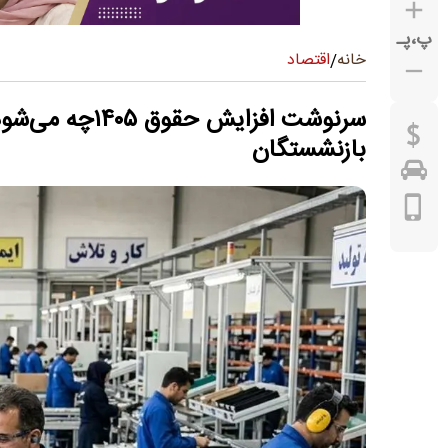
پ
،
پـ
اقتصاد
خانه
/
بازنشستگان